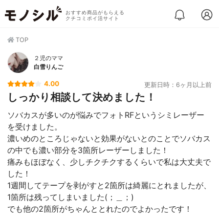
おすすめ商品がもらえる
クチコミポイ活サイト
TOP
２児のママ
白雪りんご
4.00
更新日時：6ヶ月以上前
しっかり相談して決めました！
ソバカスが多いのが悩みでフォトRFというシミレーザー
を受けました。
濃いめのところじゃないと効果がないとのことでソバカス
の中でも濃い部分を3箇所レーザーしました！
痛みもほぼなく、少しチクチクするくらいで私は大丈夫で
した！
1週間してテープを剥がすと2箇所は綺麗にとれましたが、
1箇所は残ってしまいました(；＿；)
でも他の2箇所がちゃんととれたのでよかったです！