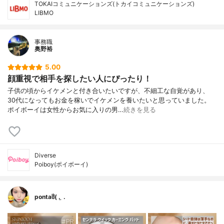
TOKAIコミュニケーションズ(トカイコミュニケーションズ)
LIBMO
事務職
奥野裕
5.00
顔重視で相手を探したい人にぴったり！
子供の頃からイケメンと付き合いたいですが、不細工な自覚があり、
30代になってもお金を稼いでイケメンを養いたいと思っていました。
ポイボーイは女性からお気に入りの男…
続きを見る
Diverse
Poiboy(ポイボーイ)
pontaჱ̒( . ̫ .