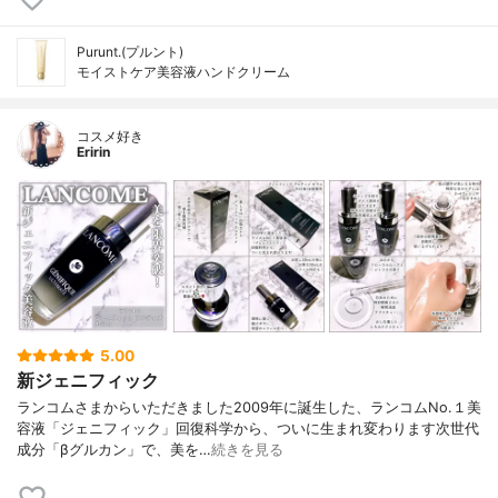
Purunt.(プルント)
モイストケア美容液ハンドクリーム
コスメ好き
Eririn
5.00
新ジェニフィック
ランコムさまからいただきました2009年に誕生した、ランコムNo.１美
容液「ジェニフィック」回復科学から、ついに生まれ変わります次世代
成分「βグルカン」で、美を…
続きを見る