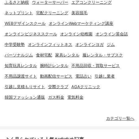
ふるさと納税
ウォーターサーバー
エアコンクリーニング
ネットプリント
宅配クリーニング
美容脱毛
WEBデザインスクール
オンラインWebマーケティング講座
オンラインビジネススクール
オンライン幼稚園
オンライン英会話
中学受験塾
オンラインフィットネス
オンラインヨガ
ジム
パーソナルジム
食材宅配
家具レンタル
服レンタル・サブスク
知育玩具レンタル
腕時計レンタル
不用品回収・買取サービス
不用品譲渡サイト
動画配信サービス
電話占い
引越し業者
引越し見積もりサイト
交際クラブ
AGAクリニック
韓国ファッション通販
ガス料金
電気料金
カテゴリ一覧へ