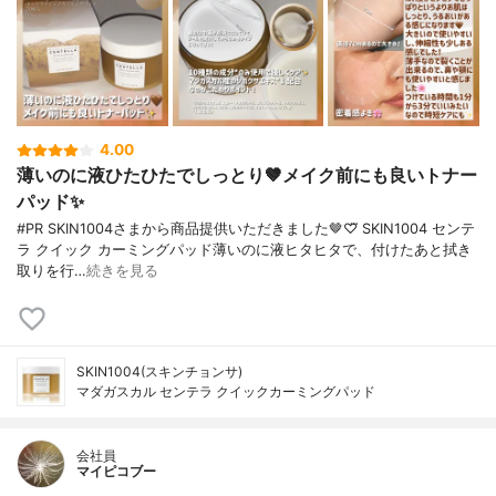
4.00
薄いのに液ひたひたでしっとり🤎メイク前にも良いトナー
パッド✨️
#PR SKIN1004さまから商品提供いただきました🤎♡⃛ SKIN1004 センテ
ラ クイック カーミングパッド薄いのに液ヒタヒタで、付けたあと拭き
取りを行…
続きを見る
SKIN1004(スキンチョンサ)
マダガスカル センテラ クイックカーミングパッド
会社員
マイピコブー