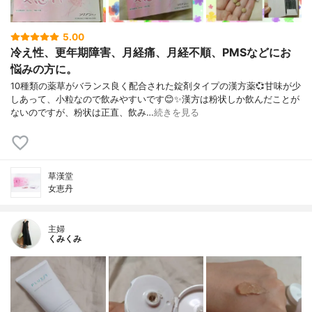
5.00
冷え性、更年期障害、月経痛、月経不順、PMSなどにお
悩みの方に。
10種類の薬草がバランス良く配合された錠剤タイプの漢方薬💞甘味が少
しあって、小粒なので飲みやすいです😊✨漢方は粉状しか飲んだことが
ないのですが、粉状は正直、飲み…
続きを見る
草漢堂
女恵丹
主婦
くみくみ