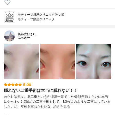
モティーフ銀座クリニック(Motif)
モティーフ銀座クリニック
美容大好きOL
ふっきー
5.00
腫れない二重手術は本当に腫れない！！
わたしは元々、奥二重というかほぼ一重でした😂15年前くらいに本当
にやっすい2点留めの二重手術をして、1.3枚目のような二重にしていま
した。が、年齢を重ねたせいな…
続きを見る