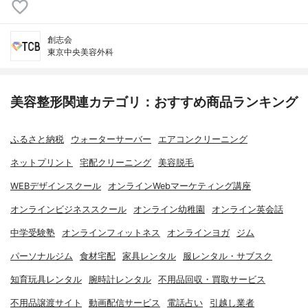
創志会
東京中央美容外科
美容整形関連カテゴリ：おすすめ商品ランキング
ふるさと納税
ウォーターサーバー
エアコンクリーニング
ネットプリント
宅配クリーニング
美容脱毛
WEBデザインスクール
オンラインWebマーケティング講座
オンラインビジネススクール
オンライン幼稚園
オンライン英会話
中学受験塾
オンラインフィットネス
オンラインヨガ
ジム
パーソナルジム
食材宅配
家具レンタル
服レンタル・サブスク
知育玩具レンタル
腕時計レンタル
不用品回収・買取サービス
不用品譲渡サイト
動画配信サービス
電話占い
引越し業者