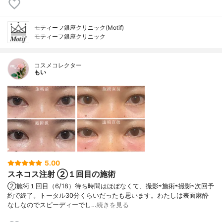
モティーフ銀座クリニック(Motif)
モティーフ銀座クリニック
コスメコレクター
もい
5.00
スネコス注射 ②１回目の施術
②施術１回目（6/18）待ち時間はほぼなくて、撮影⇨施術⇨撮影⇨次回予
約で終了。トータル30分くらいだったも思います。わたしは表面麻酔
なしなのでスピーディーでし…
続きを見る