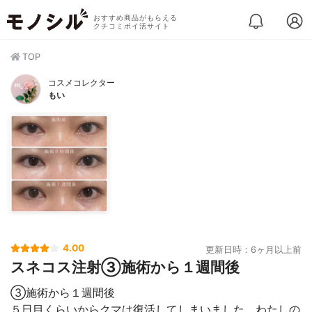
おすすめ商品がもらえる
クチコミポイ活サイト
TOP
コスメコレクター
もい
4.00
更新日時：6ヶ月以上前
スネコス注射③施術から１週間後
③施術から１週間後
５日目くらいからクマは復活してしまいました。わたしの