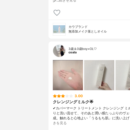
少…
続きを見る
カウブランド
無添加メイク落としオイル
3歳＆0歳boy×OL🤍
coala
3.00
クレンジングミルク🌟
✔︎カバーマーク トリートメント クレンジング ミ
りと洗い流せて、そのあと潤い感たっぷりのヴェ
成。触れると心地よい「うるもち肌」に洗い上げ
きを見る