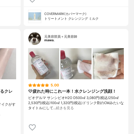
COVERMARK(カバーマーク)
トリートメント クレンジング ミルク
元美容部員＋元美容師
mawa.
5.00
るクレ
♡疲れた時にこれ一本！水クレンジング洗顔！
ビオデルマ サンシビオH2O D500㎖ 3,080円(税込)250㎖
2,530円(税込)100㎖ 1,320円(税込)ドリンク剤のCMみたいな
メイクがす
タイトルにして…
続きを見る
る