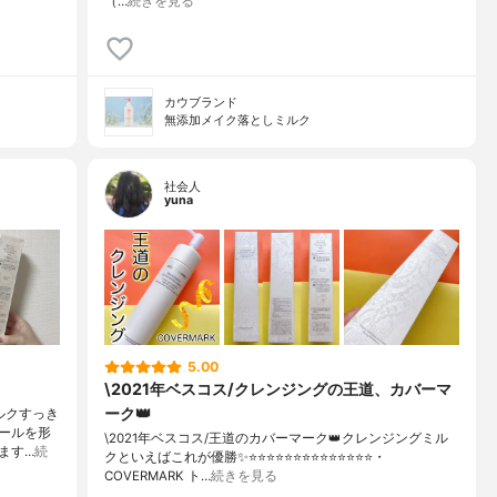
（…
続きを見る
カウブランド
無添加メイク落としミルク
社会人
yuna
5.00
\2021年ベスコス/クレンジングの王道、カバーマ
ーク👑
ルクすっき
ールを形
\2021年ベスコス/王道のカバーマーク👑クレンジングミル
ます…
続
クといえばこれが優勝✨⭐️⭐️⭐️⭐️⭐️⭐️⭐️⭐️⭐️⭐️⭐️⭐️⭐️⭐️・
COVERMARK ト…
続きを見る