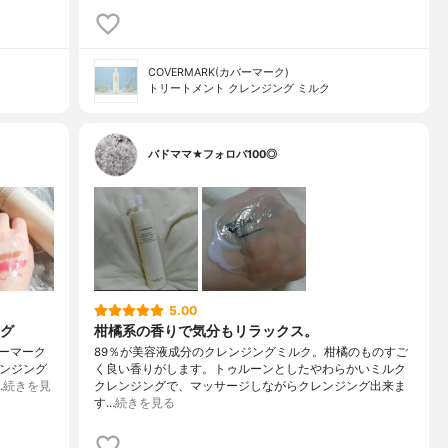
COVERMARK(カバーマーク)
トリートメント クレンジング ミルク
バドママ★フォロバ100◎
5.00
グ
柑橘系の香りで気分もリラックス。
ーマーク
89％が美容液成分のクレンジングミルク。柑橘のものすご
レンジング
く良い香りがします。トゥルーンとしたやわらかいミルク
…
続きを見
クレンジングで、マッサージしながらクレンジング出来ま
す…
続きを見る