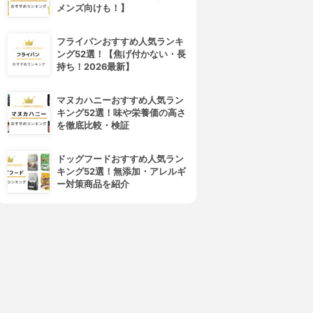
メンズ向けも！】
フライパンおすすめ人気ランキ
ング52選！【焦げ付かない・長
持ち！2026最新】
4位
5位
マヌカハニーおすすめ人気ラン
キング52選！味や栄養価の高さ
を徹底比較・検証
ドッグフードおすすめ人気ラン
キング52選！無添加・アレルギ
ー対策商品を紹介
OVERMARK(カバーマーク)
shu uemura(シュウ ウエムラ)
トリートメント クレンジング
アルティム8∞ スブリム ビュー
ミルク
ティ クレンジング オイル
3.99
3.99
(86)
(63)
¥2,749
¥7,650