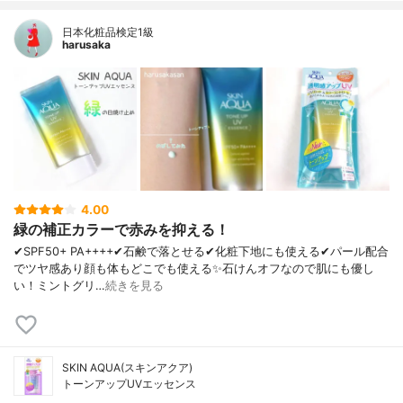
日本化粧品検定1級
harusaka
4.00
緑の補正カラーで赤みを抑える！
✔︎SPF50+ PA++++✔︎石鹸で落とせる✔︎化粧下地にも使える✔︎パール配合
でツヤ感あり顔も体もどこでも使える✨石けんオフなので肌にも優し
い！ミントグリ…
続きを見る
SKIN AQUA(スキンアクア)
トーンアップUVエッセンス