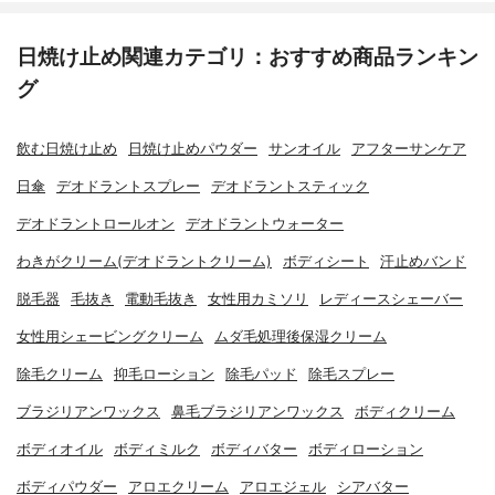
日焼け止め関連カテゴリ：おすすめ商品ランキン
グ
飲む日焼け止め
日焼け止めパウダー
サンオイル
アフターサンケア
日傘
デオドラントスプレー
デオドラントスティック
デオドラントロールオン
デオドラントウォーター
わきがクリーム(デオドラントクリーム)
ボディシート
汗止めバンド
脱毛器
毛抜き
電動毛抜き
女性用カミソリ
レディースシェーバー
女性用シェービングクリーム
ムダ毛処理後保湿クリーム
除毛クリーム
抑毛ローション
除毛パッド
除毛スプレー
ブラジリアンワックス
鼻毛ブラジリアンワックス
ボディクリーム
ボディオイル
ボディミルク
ボディバター
ボディローション
ボディパウダー
アロエクリーム
アロエジェル
シアバター