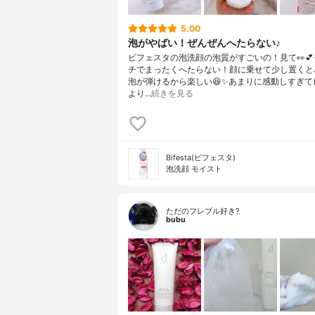
5.00
泡がやばい！ぜんぜんへたらない♪
ビフェスタの泡洗顔の泡質がすごいの！見て👀
チでまったくへたらない！顔に乗せて少し置くと
泡が弾けるから楽しい😆✨あまりに感動しすぎて
より…
続きを見る
Bifesta(ビフェスタ)
泡洗顔 モイスト
ただのフレブル好き?
bubu