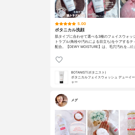
5.00
ボタニカル洗顔
肌タイプに合わせて選べる3種のフェイスウォッシ
トラブル(角栓や汚れによる目立ち)をケアするテ
配合。【DEWY MOISTURE】は、毛穴汚れを…
続
BOTANIST(ボタニスト)
ボタニカルフェイスウォッシュ デューイ
ャー
メグ