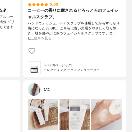
5.00
🎵
コーヒーの香りに癒されるとろっとろのフェイシ
ャルスクラブ。
アルコー
成分 グリ
ハンドウォッシュ、ヘアスクラブを使用してからすっかり
もできる
虜になったBEIGIC。こちらは古い角層をやさしく取り除
き、肌を健やかに保つフェイシャルスクラブです。コー
ヒ…
続きを見る
BEIGIC(ベージック)
コレクティング エクスフォリエーター
ぴこ