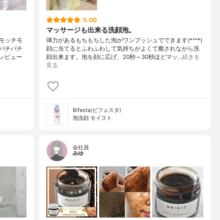
5.00
マッサージも出来る洗顔泡。
モッチモ
弾力があるもちもちした泡がワンプッシュでできます(*^^*)
パチパチ
顔に当てるとふわふわして気持ちがよくて癒されながら洗
レビュー
顔出来ます。泡を顔に広げ、20秒～30秒ほどマッ…
続きを
見る
Bifesta(ビフェスタ)
泡洗顔 モイスト
会社員
みゆ