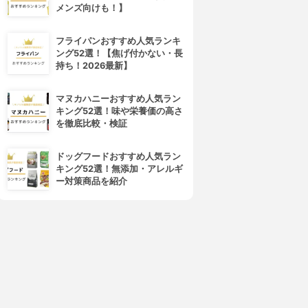
メンズ向けも！】
フライパンおすすめ人気ランキ
PLUEST(プルエスト)
ORBIS(オルビス)
ング52選！【焦げ付かない・長
マンナンジェリー ハイドロウ
オルビスユー ウォッシュ
持ち！2026最新】
ォッシュ
3.92
(25)
¥980
3.96
(11)
¥1,680
マヌカハニーおすすめ人気ラン
キング52選！味や栄養価の高さ
を徹底比較・検証
ドッグフードおすすめ人気ラン
キング52選！無添加・アレルギ
ー対策商品を紹介