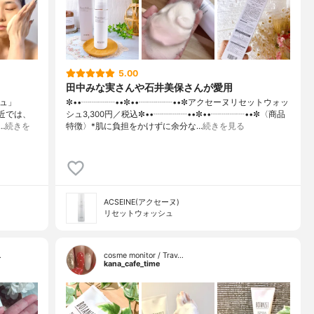
5.00
田中みな実さんや石井美保さんが愛用
シュ」
✼••┈┈┈┈••✼••┈┈┈┈••✼アクセーヌリセットウォッ
最近では、
シュ3,300円／税込✼••┈┈┈┈••✼••┈┈┈┈••✼〈商品
…
続きを
特徴〉*肌に負担をかけずに余分な…
続きを見る
ACSEINE(アクセーヌ)
リセットウォッシュ
…
cosme monitor / Trav…
kana_cafe_time