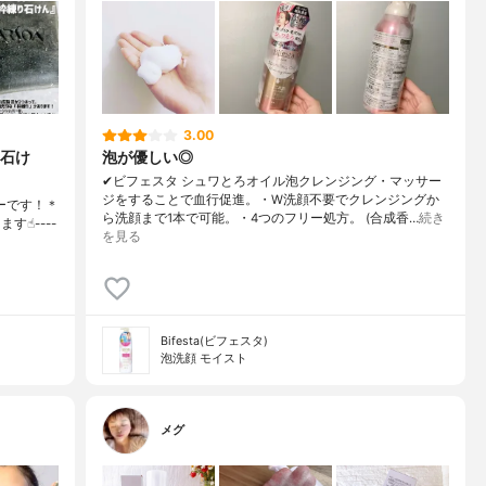
3.00
石け
泡が優しい◎
✔︎ビフェスタ シュワとろオイル泡クレンジング・マッサー
ジをすることで血行促進。・W洗顔不要でクレンジングか
ーです！＊
ら洗顔まで1本で可能。・4つのフリー処方。 (合成香…
続き
☝︎----
を見る
Bifesta(ビフェスタ)
泡洗顔 モイスト
メグ