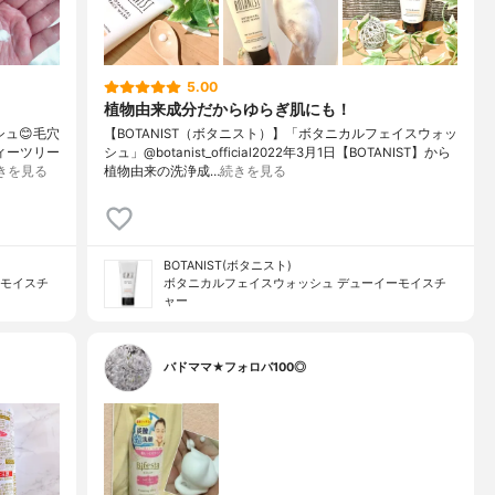
5.00
植物由来成分だからゆらぎ肌にも！
ュ😊毛穴
【BOTANIST（ボタニスト）】「ボタニカルフェイスウォッ
ィーツリー
シュ」@botanist_official2022年3月1日【BOTANIST】から
きを見る
植物由来の洗浄成…
続きを見る
BOTANIST(ボタニスト)
ーモイスチ
ボタニカルフェイスウォッシュ デューイーモイスチ
ャー
バドママ★フォロバ100◎