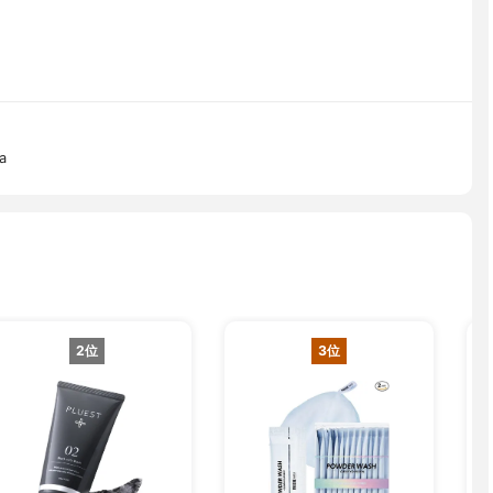
a
2位
3位