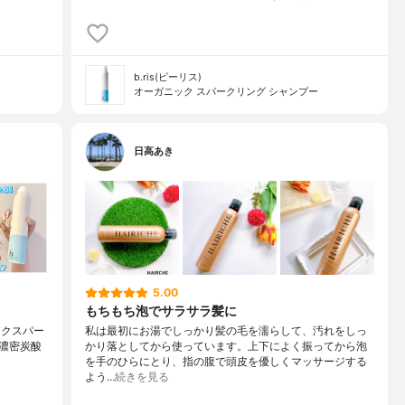
b.ris(ビーリス)
オーガニック スパークリング シャンプー
日高あき
5.00
もちもち泡でサラサラ髪に
ガニックスパー
私は最初にお湯でしっかり髪の毛を濡らして、汚れをしっ
度の濃密炭酸
かり落としてから使っています。上下によく振ってから泡
を手のひらにとり、指の腹で頭皮を優しくマッサージする
よう…
続きを見る