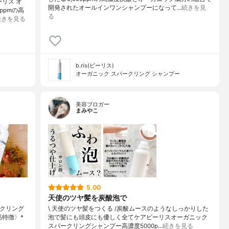
リス オ
開発されたオールインワンシャンプーになって…
続きを見
ppmの高
る
続きを見る
b.ris(ビーリス)
オーガニック スパークリング シャンプー
美容ブロガー
まみやこ
5.00
天使のツヤ髪を炭酸泡で
パークリング
\ 天使のツヤ髪をつくる /⁡炭酸ムースのようなしっかりした
品特徴〉*
泡で髪にも頭皮にも優しく全てケア⁡⁡ビーリスオーガニック
スパークリングシャンプー⁡⁡高濃度5000p…
続きを見る