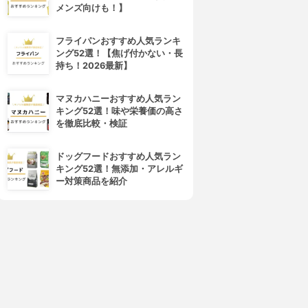
メンズ向けも！】
フライパンおすすめ人気ランキ
ング52選！【焦げ付かない・長
持ち！2026最新】
4位
5位
マヌカハニーおすすめ人気ラン
キング52選！味や栄養価の高さ
を徹底比較・検証
ドッグフードおすすめ人気ラン
キング52選！無添加・アレルギ
ー対策商品を紹介
ALBION(アルビオン)
PLARMIA(プラーミア)
ネセア ヘア&スカルプ ディー
クリアスパフォーム
プクレンジング シャンプー
3.87
(7)
¥2,269
3.89
¥4,300