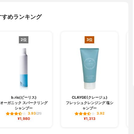
すすめランキング
2位
3位
b.ris(ビーリス)
CLAYGE(クレージュ)
オーガニック スパークリング
フレッシュクレンジング 塩シ
ル
シャンプー
ャンプー
3.93
3.92
(21)
¥1,980
¥1,313