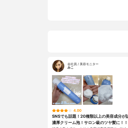
会社員 / 美容モニター
みこ
4.00
SNSでも話題！20種類以上の美容成分が
濃厚クリーム泡！サロン級のツヤ髪に！！