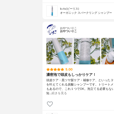
b.ris(ビーリス)
オーガニック スパークリング シャンプー
おやついりこ
おやついりこ
5.00
濃密泡で頭皮もしっかりケア！
頭皮ケア・黒ツヤ髪ケア・補修ケア、といった３
を叶えてくれる炭酸シャンプーです。トリートメ
もあるので、これ１つでOK。泡立てる必要もな
短…
続きを見る