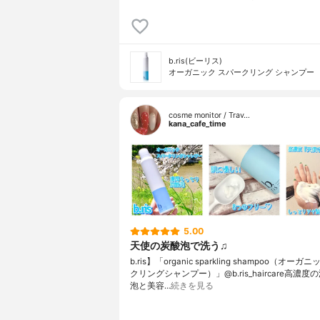
b.ris(ビーリス)
オーガニック スパークリング シャンプー
cosme monitor / Trav…
kana_cafe_time
5.00
天使の炭酸泡で洗う♫
b.ris】「organic sparkling shampoo（オー
クリングシャンプー）」@b.ris_haircare高濃
泡と美容…
続きを見る