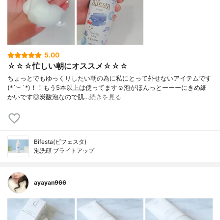
5.00
☆☆☆忙しい朝にオススメ☆☆☆
ちょっとでもゆっくりしたい朝の為に私にとって外せないアイテムです
(*´︶`*)！！もう5本以上は使ってます☺️泡がほんっとーーーにきめ細
かいです◎炭酸泡なので肌…
続きを見る
Bifesta(ビフェスタ)
泡洗顔 ブライトアップ
ayayan966