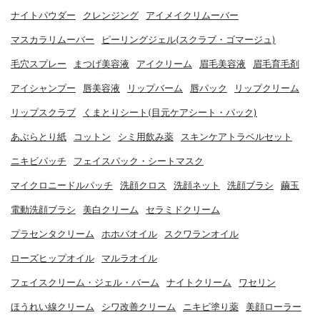
ナイトパウダー
クレンジング
アイメイクリムーバー
マスカラリムーバー
ピーリングジェル(スクラブ・ゴマージュ)
毛穴スプレー
まつげ美容液
アイクリーム
眉毛美容液
眉毛育毛剤
アイシャンプー
唇美容液
リップバーム
唇パック
リップクリーム
リップスクラブ
くまとりシート(目元ケアシート・パック)
あぶらとり紙
コットン
シミ用飲み薬
スキンケアトラベルセット
ニキビパッチ
フェイスパック・シートマスク
マイクロニードルパッチ
洗顔クロス
洗顔ネット
洗顔ブラシ
繭玉
電動洗顔ブラシ
美白クリーム
セラミドクリーム
プラセンタクリーム
ホホバオイル
スクワランオイル
ローズヒップオイル
マルラオイル
フェイスクリーム・ジェル・バーム
ナイトクリーム
ワセリン
ほうれい線クリーム
シワ改善クリーム
ニキビ塗り薬
美顔ローラー