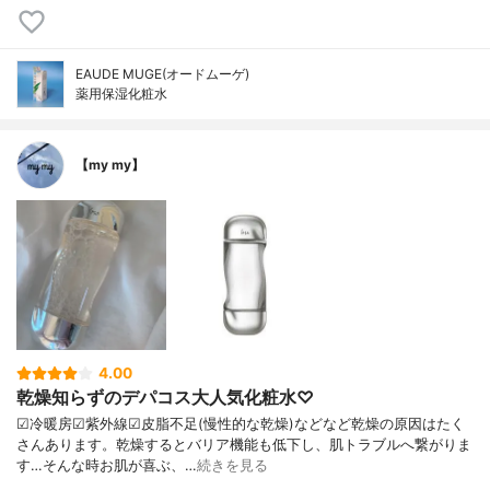
EAUDE MUGE(オードムーゲ)
薬用保湿化粧水
【my my】
4.00
乾燥知らずのデパコス大人気化粧水♡
☑︎冷暖房☑︎紫外線☑︎皮脂不足(慢性的な乾燥)などなど乾燥の原因はたく
さんあります。乾燥するとバリア機能も低下し、肌トラブルへ繋がりま
す…そんな時お肌が喜ぶ、…
続きを見る