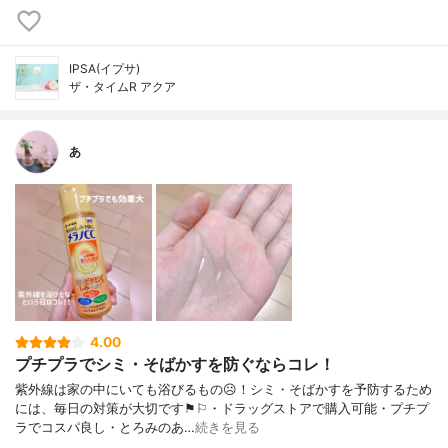
IPSA(イプサ)
ザ・タイムR アクア
あ
4.00
プチプラでシミ・そばかすを防ぐならコレ！
紫外線は家の中にいても浴びるもの☹︎！シミ・そばかすを予防するため
には、毎日の対策が大切です⚑︎⚐︎・ドラッグストアで購入可能・プチプ
ラでコスパ良し・とろみのあ…
続きを見る