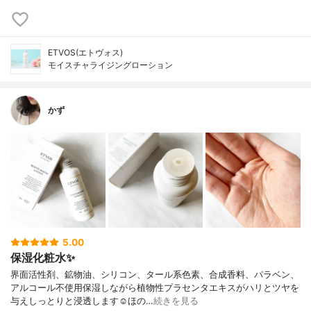
ETVOS(エトヴォス)
モイスチャライジングローション
かず
5.00
保湿化粧水✨
界面活性剤、鉱物油、シリコン、タール系色素、合成香料、パラベン、
アルコール不使用保湿しながら植物性プラセンタエキスがハリとツヤを
与えしっとりと浸透します☺︎ほの…
続きを見る