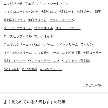
ニキビパッチ
フェイスパック・シートマスク
マイクロニードルパッチ
洗顔クロス
洗顔ネット
洗顔ブラシ
繭玉
電動洗顔ブラシ
美白クリーム
セラミドクリーム
プラセンタクリーム
ホホバオイル
スクワランオイル
ローズヒップオイル
マルラオイル
フェイスクリーム・ジェル・バーム
ナイトクリーム
ワセリン
ほうれい線クリーム
シワ改善クリーム
ニキビ塗り薬
美顔ローラー
美顔スチーマー
ウォーターピーリング
リフトアップ美顔器
小顔ベルト
毛穴吸引器
かっさプレート
カテゴリ一覧へ
よく見られている人気おすすめ記事