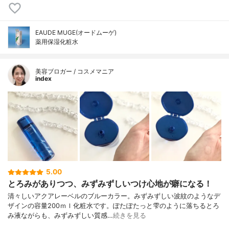
EAUDE MUGE(オードムーゲ)
薬用保湿化粧水
美容ブロガー / コスメマニア
index
5.00
とろみがありつつ、みずみずしいつけ心地が癖になる！
清々しいアクアレーベルのブルーカラー。みずみずしい波紋のようなデ
ザインの容量200ｍｌ化粧水です。ぽたぽたっと雫のように落ちるとろ
み液ながらも、みずみずしい質感…
続きを見る