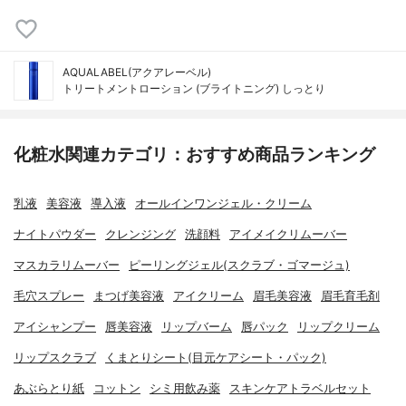
AQUALABEL(アクアレーベル)
トリートメントローション (ブライトニング) しっとり
化粧水関連カテゴリ：おすすめ商品ランキング
乳液
美容液
導入液
オールインワンジェル・クリーム
ナイトパウダー
クレンジング
洗顔料
アイメイクリムーバー
マスカラリムーバー
ピーリングジェル(スクラブ・ゴマージュ)
毛穴スプレー
まつげ美容液
アイクリーム
眉毛美容液
眉毛育毛剤
アイシャンプー
唇美容液
リップバーム
唇パック
リップクリーム
リップスクラブ
くまとりシート(目元ケアシート・パック)
あぶらとり紙
コットン
シミ用飲み薬
スキンケアトラベルセット