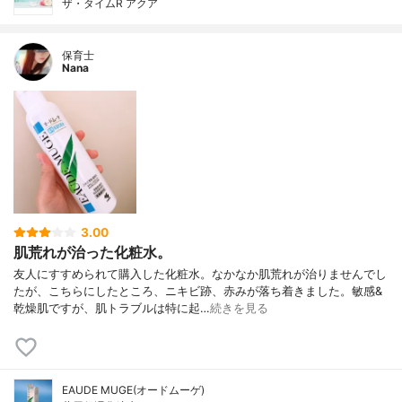
ザ・タイムR アクア
保育士
Nana
3.00
肌荒れが治った化粧水。
友人にすすめられて購入した化粧水。なかなか肌荒れが治りませんでし
たが、こちらにしたところ、ニキビ跡、赤みが落ち着きました。敏感&
乾燥肌ですが、肌トラブルは特に起…
続きを見る
EAUDE MUGE(オードムーゲ)