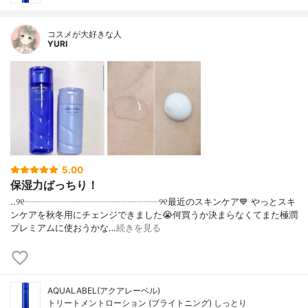
コスメが大好きな人
YURI
5.00
保湿力ばっちり！
..୨୧┈┈┈┈┈┈┈┈┈┈┈┈┈┈┈୨୧最近のスキンケア💙 やっとスキ
ンケアを秋冬用にチェンジできました😭何買うか決まらなくてまた極潤
プレミアムに使おうかな…
続きを見る
AQUALABEL(アクアレーベル)
トリートメントローション (ブライトニング) しっとり