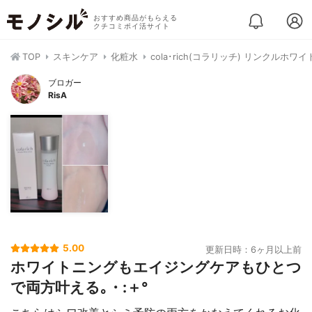
おすすめ商品がもらえる
クチコミポイ活サイト
TOP
スキンケア
化粧水
cola･rich(コラリッチ) リンクルホ
ブロガー
RisA
5.00
更新日時：6ヶ月以上前
ホワイトニングもエイジングケアもひとつ
で両方叶える｡・:＋°