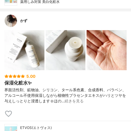
薬用しみ対策 美白化粧水
かず
5.00
保湿化粧水✨
界面活性剤、鉱物油、シリコン、タール系色素、合成香料、パラベン、
アルコール不使用保湿しながら植物性プラセンタエキスがハリとツヤを
与えしっとりと浸透します☺︎ほの…
続きを見る
ETVOS(エトヴォス)