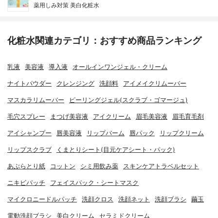
薬用しみ対策 美白化粧水
化粧水関連カテゴリ：おすすめ商品ランキング
乳液
美容液
導入液
オールインワンジェル・クリーム
ナイトパウダー
クレンジング
洗顔料
アイメイクリムーバー
マスカラリムーバー
ピーリングジェル(スクラブ・ゴマージュ)
毛穴スプレー
まつげ美容液
アイクリーム
眉毛美容液
眉毛育毛剤
アイシャンプー
唇美容液
リップバーム
唇パック
リップクリーム
リップスクラブ
くまとりシート(目元ケアシート・パック)
あぶらとり紙
コットン
シミ用飲み薬
スキンケアトラベルセット
ニキビパッチ
フェイスパック・シートマスク
マイクロニードルパッチ
洗顔クロス
洗顔ネット
洗顔ブラシ
繭玉
電動洗顔ブラシ
美白クリーム
セラミドクリーム