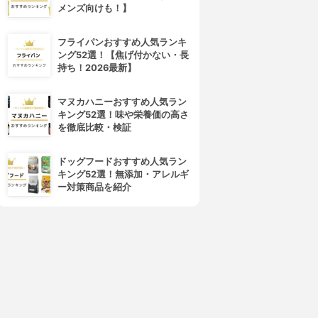
メンズ向けも！】
4位
5位
フライパンおすすめ人気ランキ
ング52選！【焦げ付かない・長
持ち！2026最新】
マヌカハニーおすすめ人気ラン
キング52選！味や栄養価の高さ
を徹底比較・検証
PLUEST(プルエスト)
ORBIS(オルビス)
ドッグフードおすすめ人気ラン
マンナンジェリー ハイドロウ
オルビスユー ウォッシュ
キング52選！無添加・アレルギ
ォッシュ
3.92
(25)
ー対策商品を紹介
¥980
3.96
(11)
¥1,680