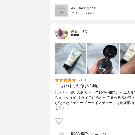
ARSOA(アルソア)
クイーンシルバー
美容ブロガー
nana
5.00
しっとりした使い心地♪
しっとり潤いのある肌へ💕BOTANIST ボタニカ
ウォッシュ🌱 肌タイプに合わせて選べる３種類
が使った「デューイーモイスチャー」は乾燥肌向
を見る
BOTANIST(ボタニスト)