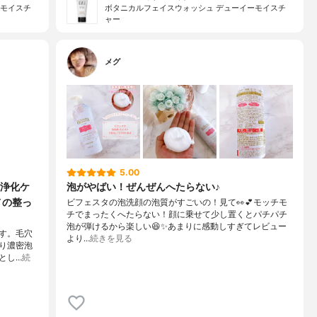
ーモイスチ
ボタニカルフェイスウォッシュ デューイーモイスチ
ャー
メグ
5.00
浄化ケ
泡がやばい！ぜんぜんへたらない♪
メの整っ
ビフェスタの泡洗顔の泡質がすごいの！見て👀💕モッチモ
チでまったくへたらない！顔に乗せて少し置くとパチパチ
泡が弾けるから楽しい😆✨あまりに感動しすぎてレビュー
です。毛穴
より…
続きを見る
り濃密泡
とし…
続