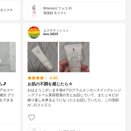
Bifesta(ビフェスタ)
ーモイスチ
泡洗顔 モイスト
エステティシャン
kou.2625
4.00
🎵
お肌の不調を感じたら☆
アルコー
おはようございます😃dプログラムエッセンスインクレンジ
成分 グリ
ングフォーム美容部員の方とお話していて、またニキビが
もできる
繰り返し出来るようになったとお話していたら、この洗顔
が…
続きを見る