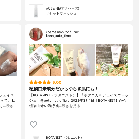
ACSEINE(アクセーヌ)
リセットウォッシュ
cosme monitor / Trav…
kana_cafe_time
5.00
植物由来成分だからゆらぎ肌にも！
ルフェイス
【BOTANIST（ボタニスト）】「ボタニカルフェイスウォッ
あって、私
シュ」@botanist_official2022年3月1日【BOTANIST】から
け…
続き
植物由来の洗浄成…
続きを見る
BOTANIST(ボタニスト)