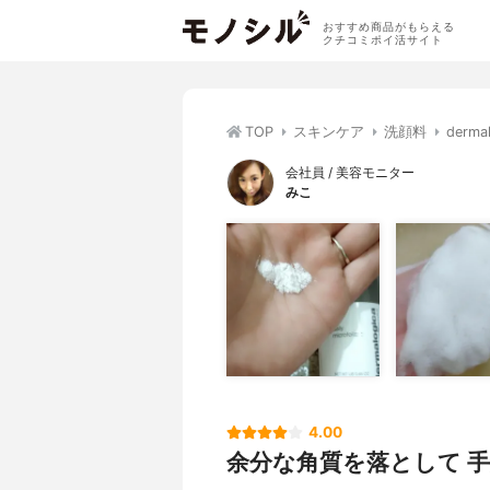
おすすめ商品がもらえる
クチコミポイ活サイト
TOP
スキンケア
洗顔料
der
会社員 / 美容モニター
みこ
4.00
余分な角質を落として 