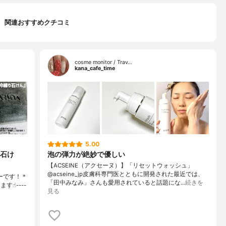
関連おすすめクチコミ
cosme monitor / Trav…
kana_cafe_time
5.00
石け
泡の弾力が絶妙で優しい
【ACSEINE（アクセーヌ）】「リセットウォッシュ」
@acseine_jp皮膚科専門医とともに開発された最近では、
ーです！＊
「田中みなみ」さんも愛用されていると話題にな…
続きを
☝︎----
見る