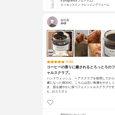
d program(d プログラム)
エッセンスイン クレンジングフォーム
会社員
みゆ
5.00
コーヒーの香りに癒されるとろっとろのフ
ャルスクラブ。
ハンドウォッシュ、ヘアスクラブを使用してから
虜になったBEIGIC。こちらは古い角層をやさし
き、肌を健やかに保つフェイシャルスクラブです
ヒ…
続きを見る
BEIGIC(ベージック)