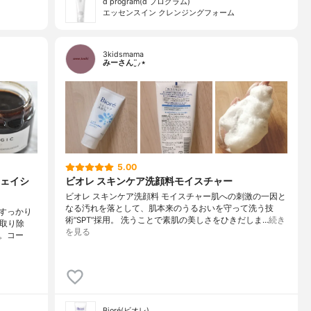
d program(d プログラム)
エッセンスイン クレンジングフォーム
3kidsmama
みーさん¨̮⸝⋆
5.00
ェイシ
ビオレ スキンケア洗顔料モイスチャー
ビオレ スキンケア洗顔料 モイスチャー肌への刺激の一因と
なる汚れを落として、肌本来のうるおいを守って洗う技
すっかり
術“SPT”採用。 洗うことで素肌の美しさをひきだしま…
続き
く取り除
を見る
。コー
Bioré(ビオレ)