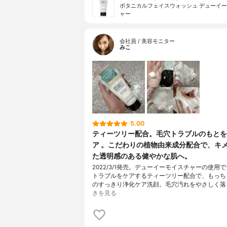
ボタニカルフェイスウォッシュ デューイ
ャー
会社員 / 美容モニター
みこ
5.00
ティーツリー配合。毛穴トラブルのもとを
ア 。こだわりの植物由来成分配合で、キ
た透明感のある健やかな肌へ。
2022/3/1発売。デューイーモイスチャーの使用
トラブルをケアするティーツリー配合で、もっち
のすっきり浄化ケア洗顔。毛穴汚れをやさしく落
きを見る