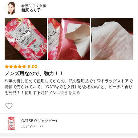
看護助手 / 女優
相原 るり子
5.00
メンズ用なので、強力！！
昨年の夏に初めて使用してからの、私の愛用品です♡ドラッグストアで
特価で売られていて、“GATByでも女性用があるのね”と、ピーチの香り
を発見！！使用する時にメン…
続きを見る
GATSBY(ギャツビー)
ボディペーパー