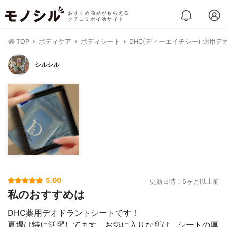
おすすめ商品がもらえる
クチコミポイ活サイト
TOP
ボディケア
ボディシート
DHC(ディーエイチシー) 薬用
シルシル
5.00
更新日時：6ヶ月以上前
私のおすすめは
DHC薬用デオドラントシートです！
夏場は特に活躍してます。お気に入りな所は、シートの厚