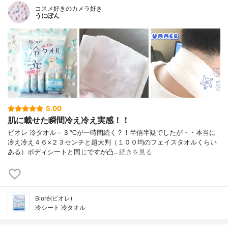
コスメ好きのカメラ好き
うにぽん
5.00
肌に載せた瞬間冷え冷え実感！！
ビオレ 冷タオル－３℃が一時間続く？！半信半疑でしたが・・本当に
冷え冷え４６×２３センチと超大判（１００均のフェイスタオルくらい
ある）ボディシートと同じですが凸…
続きを見る
Bioré(ビオレ)
冷シート 冷タオル