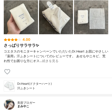
4.00
さっぱりサラサラ✨
コエタスのモニターキャンペーンでいただいたDr.Heart お肌にやさしい
『薬用』汗ふきシートについてのレビューです。 あせもやニキビ、荒
れ性でお困りな方にオス…
続きを見る
Dr.Heart(ドクターハート)
汗ふきシート
美容ブロガー
まみやこ