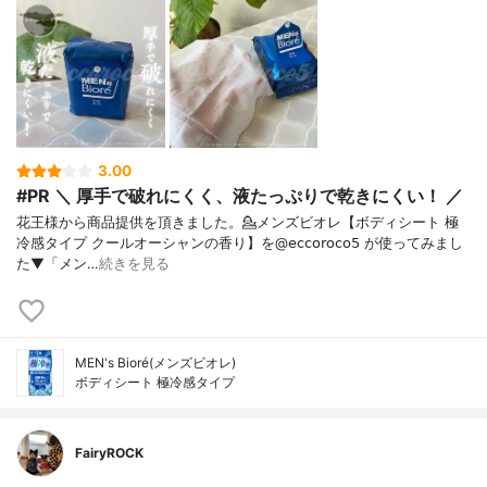
3.00
#PR ＼ 厚手で破れにくく、液たっぷりで乾きにくい！ ／
花王様から商品提供を頂きました。⁡⁡⁡💁メンズビオレ【ボディシート 極
冷感タイプ クールオーシャンの香り】を@𝖾𝖼𝖼𝗈𝗋𝗈𝖼𝗈𝟧 が使ってみまし
た⁡⁡▼⁡「メン…
続きを見る
MEN's Bioré(メンズビオレ)
ボディシート 極冷感タイプ
FairyROCK