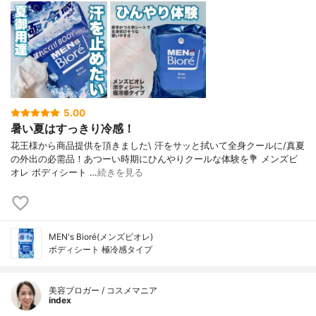
5.00
暑い夏はすっきり冷感！
花王様から商品提供を頂きました⁡\ 汗をサッと拭いて全身クールに/⁡真夏
の外出の必需品！あつーい時期にひんやりクールな体験を⁡⁡💐 メンズビ
オレ ボディシート …
続きを見る
MEN's Bioré(メンズビオレ)
ボディシート 極冷感タイプ
美容ブロガー / コスメマニア
index