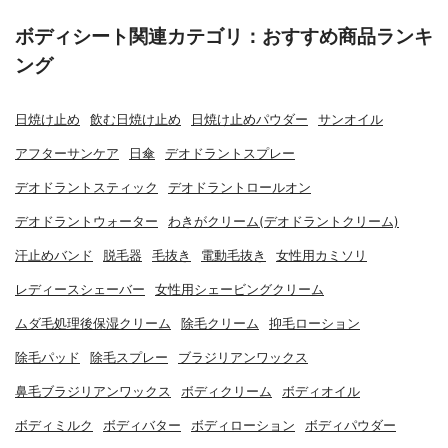
ボディシート関連カテゴリ：おすすめ商品ランキ
ング
日焼け止め
飲む日焼け止め
日焼け止めパウダー
サンオイル
アフターサンケア
日傘
デオドラントスプレー
デオドラントスティック
デオドラントロールオン
デオドラントウォーター
わきがクリーム(デオドラントクリーム)
汗止めバンド
脱毛器
毛抜き
電動毛抜き
女性用カミソリ
レディースシェーバー
女性用シェービングクリーム
ムダ毛処理後保湿クリーム
除毛クリーム
抑毛ローション
除毛パッド
除毛スプレー
ブラジリアンワックス
鼻毛ブラジリアンワックス
ボディクリーム
ボディオイル
ボディミルク
ボディバター
ボディローション
ボディパウダー