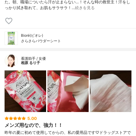
た。朝、職場についたら汗が止まらない…！そんな時の救世主！汗をし
っかり拭き取れて、お肌もサラサラ！…
続きを見る
Bioré(ビオレ)
さらさらパウダーシート
看護助手 / 女優
相原 るり子
5.00
メンズ用なので、強力！！
昨年の夏に初めて使用してからの、私の愛用品です♡ドラッグストアで