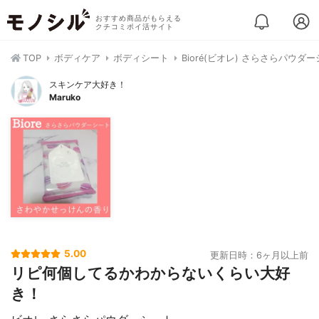
おすすめ商品がもらえる
クチコミポイ活サイト
TOP
ボディケア
ボディシート
Bioré(ビオレ) さらさらパウダ
スキンケア大好き！
Maruko
5.00
更新日時：6ヶ月以上前
リピ何個してるかわからないくらい大好
き！