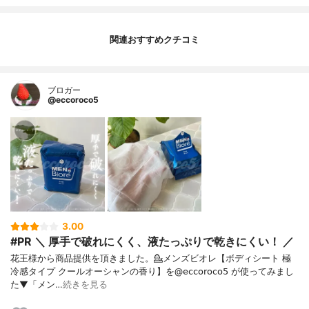
関連おすすめクチコミ
ブロガー
@eccoroco5
3.00
#PR ＼ 厚手で破れにくく、液たっぷりで乾きにくい！ ／
花王様から商品提供を頂きました。⁡⁡⁡💁メンズビオレ【ボディシート 極
冷感タイプ クールオーシャンの香り】を@𝖾𝖼𝖼𝗈𝗋𝗈𝖼𝗈𝟧 が使ってみまし
た⁡⁡▼⁡「メン…
続きを見る