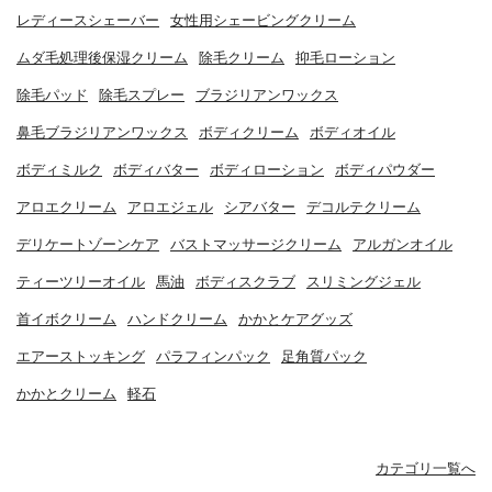
レディースシェーバー
女性用シェービングクリーム
ムダ毛処理後保湿クリーム
除毛クリーム
抑毛ローション
除毛パッド
除毛スプレー
ブラジリアンワックス
鼻毛ブラジリアンワックス
ボディクリーム
ボディオイル
ボディミルク
ボディバター
ボディローション
ボディパウダー
アロエクリーム
アロエジェル
シアバター
デコルテクリーム
デリケートゾーンケア
バストマッサージクリーム
アルガンオイル
ティーツリーオイル
馬油
ボディスクラブ
スリミングジェル
首イボクリーム
ハンドクリーム
かかとケアグッズ
エアーストッキング
パラフィンパック
足角質パック
かかとクリーム
軽石
カテゴリ一覧へ