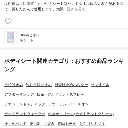
は想像以上に気持ちがいい！シートはハンドタオル位の大きさがあるの
で、折りたたんで使用します。太陽…
続きを見る
Bioré(ビオレ)
冷シート
ボディシート関連カテゴリ：おすすめ商品ランキ
ング
日焼け止め
飲む日焼け止め
日焼け止めパウダー
サンオイル
アフターサンケア
日傘
デオドラントスプレー
デオドラントスティック
デオドラントロールオン
デオドラントウォーター
わきがクリーム(デオドラントクリーム)
汗止めバンド
脱毛器
毛抜き
電動毛抜き
女性用カミソリ