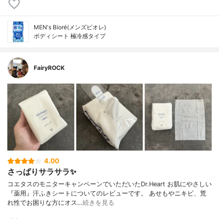
MEN's Bioré(メンズビオレ)
ボディシート 極冷感タイプ
FairyROCK
4.00
さっぱりサラサラ✨
コエタスのモニターキャンペーンでいただいたDr.Heart お肌にやさしい
『薬用』汗ふきシートについてのレビューです。 あせもやニキビ、荒
れ性でお困りな方にオス…
続きを見る