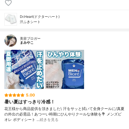
Dr.Heart(ドクターハート)
汗ふきシート
美容ブロガー
まみやこ
5.00
暑い夏はすっきり冷感！
花王様から商品提供を頂きました⁡\ 汗をサッと拭いて全身クールに/⁡真夏
の外出の必需品！あつーい時期にひんやりクールな体験を⁡⁡💐 メンズビ
オレ ボディシート …
続きを見る