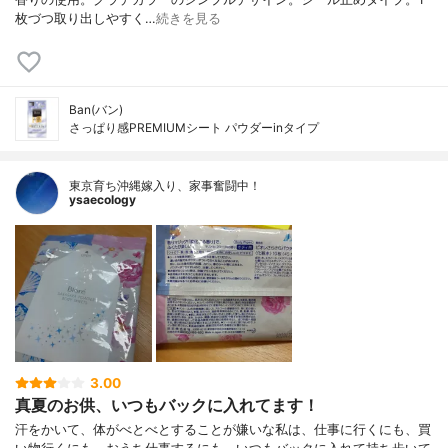
枚づつ取り出しやすく…
続きを見る
Ban(バン)
さっぱり感PREMIUMシート パウダーinタイプ
東京育ち沖縄嫁入り、家事奮闘中！
ysaecology
3.00
真夏のお供、いつもバックに入れてます！
汗をかいて、体がべとべとすることが嫌いな私は、仕事に行くにも、買