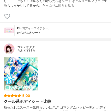
り、、、でも！！DHCさんのからだふきシートはアルコールフリーで生
地もしっかりしてるから、たっぷり…
続きを見る
DHC(ディーエイチシー)
からだふきシート
コスメオタク
☆ふくすけ☆
5.00
クール系ボディシート比較
熱った肌にスースー気持ちいい(灬ºωº灬)マンダムハッピーデオ ボディ