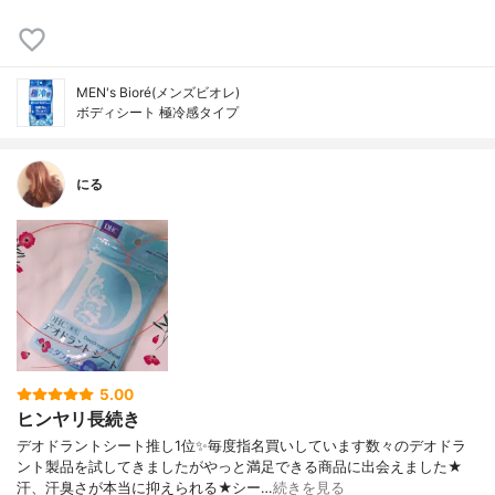
MEN's Bioré(メンズビオレ)
ボディシート 極冷感タイプ
にる
5.00
ヒンヤリ長続き
デオドラントシート推し1位✨毎度指名買いしています数々のデオドラ
ント製品を試してきましたがやっと満足できる商品に出会えました★
汗、汗臭さが本当に抑えられる★シー…
続きを見る