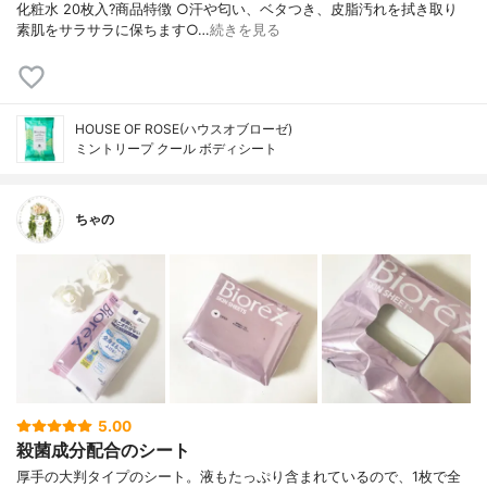
化粧水 20枚入?商品特徴 ○汗や匂い、ベタつき、皮脂汚れを拭き取り
素肌をサラサラに保ちます○…
続きを見る
HOUSE OF ROSE(ハウスオブローゼ)
ミントリープ クール ボディシート
ちゃの
5.00
殺菌成分配合のシート
厚手の大判タイプのシート。液もたっぷり含まれているので、1枚で全