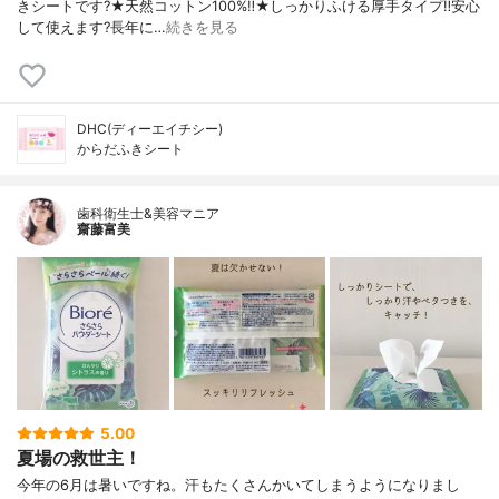
きシートです?★天然コットン100%‼️★しっかりふける厚手タイプ‼️安心
して使えます?長年に…
続きを見る
DHC(ディーエイチシー)
からだふきシート
歯科衛生士&美容マニア
齋藤富美
5.00
夏場の救世主！
今年の6月は暑いですね。汗もたくさんかいてしまうようになりまし