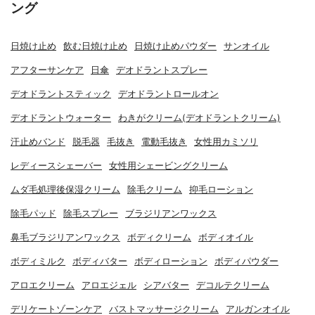
ング
日焼け止め
飲む日焼け止め
日焼け止めパウダー
サンオイル
アフターサンケア
日傘
デオドラントスプレー
デオドラントスティック
デオドラントロールオン
デオドラントウォーター
わきがクリーム(デオドラントクリーム)
汗止めバンド
脱毛器
毛抜き
電動毛抜き
女性用カミソリ
レディースシェーバー
女性用シェービングクリーム
ムダ毛処理後保湿クリーム
除毛クリーム
抑毛ローション
除毛パッド
除毛スプレー
ブラジリアンワックス
鼻毛ブラジリアンワックス
ボディクリーム
ボディオイル
ボディミルク
ボディバター
ボディローション
ボディパウダー
アロエクリーム
アロエジェル
シアバター
デコルテクリーム
デリケートゾーンケア
バストマッサージクリーム
アルガンオイル