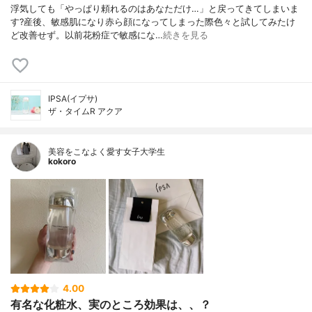
浮気しても「やっぱり頼れるのはあなただけ…」と戻ってきてしまいま
す?産後、敏感肌になり赤ら顔になってしまった際色々と試してみたけ
ど改善せず。以前花粉症で敏感にな…
続きを見る
IPSA(イプサ)
ザ・タイムR アクア
美容をこなよく愛す女子大学生
kokoro
4.00
有名な化粧水、実のところ効果は、、？