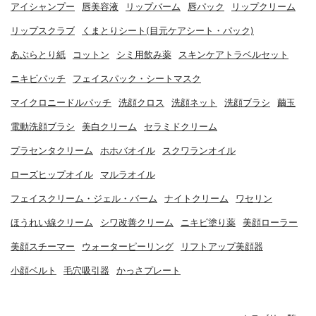
アイシャンプー
唇美容液
リップバーム
唇パック
リップクリーム
リップスクラブ
くまとりシート(目元ケアシート・パック)
あぶらとり紙
コットン
シミ用飲み薬
スキンケアトラベルセット
ニキビパッチ
フェイスパック・シートマスク
マイクロニードルパッチ
洗顔クロス
洗顔ネット
洗顔ブラシ
繭玉
電動洗顔ブラシ
美白クリーム
セラミドクリーム
プラセンタクリーム
ホホバオイル
スクワランオイル
ローズヒップオイル
マルラオイル
フェイスクリーム・ジェル・バーム
ナイトクリーム
ワセリン
ほうれい線クリーム
シワ改善クリーム
ニキビ塗り薬
美顔ローラー
美顔スチーマー
ウォーターピーリング
リフトアップ美顔器
小顔ベルト
毛穴吸引器
かっさプレート