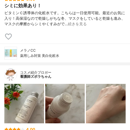
シミに効果あり！
ビタミンＣ誘導体の化粧水です。こちらは一日使用可能。最近のお気に
入り！高保湿なので乾燥しがちな冬、マスクをしていると乾燥も進み、
マスクの摩擦からシミやくすみがで…
続きを見る
メラノCC
薬用しみ対策 美白化粧水
コスメ紹介ブロガー
看護師ズボラちゃん
4.00