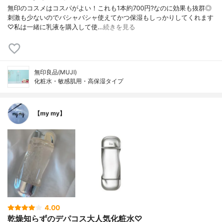
無印のコスメはコスパがよい！これも1本約700円?なのに効果も抜群◎
刺激も少ないのでバシャバシャ使えてかつ保湿もしっかりしてくれます
♡私は一緒に乳液を購入して使…
続きを見る
無印良品(MUJI)
化粧水・敏感肌用・高保湿タイプ
【my my】
4.00
乾燥知らずのデパコス大人気化粧水♡