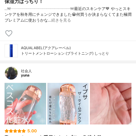
保湿力ばっちり！
..୨୧┈┈┈┈┈┈┈┈┈┈┈┈┈┈┈୨୧最近のスキンケア💙 やっとスキ
ンケアを秋冬用にチェンジできました😭何買うか決まらなくてまた極潤
プレミアムに使おうかな…
続きを見る
AQUALABEL(アクアレーベル)
トリートメントローション (ブライトニング) しっとり
社会人
yuna
5.00