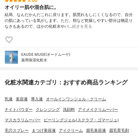
5.00
オイリー肌や混合肌に。
結局、なんだかんだこれに戻ります。肌荒れもしにくくなるので、自分
の肌にあっている気がします。ただ、頬など乾燥しやすい部分は物足り
なさもあるので、ほかの化粧水やパ…
続きを見る
EAUDE MUGE(オードムーゲ)
薬用保湿化粧水
化粧水関連カテゴリ：おすすめ商品ランキング
乳液
美容液
導入液
オールインワンジェル・クリーム
ナイトパウダー
クレンジング
洗顔料
アイメイクリムーバー
マスカラリムーバー
ピーリングジェル(スクラブ・ゴマージュ)
毛穴スプレー
まつげ美容液
アイクリーム
眉毛美容液
眉毛育毛剤