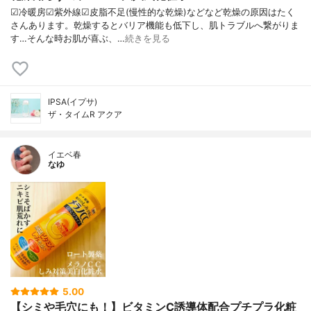
☑︎冷暖房☑︎紫外線☑︎皮脂不足(慢性的な乾燥)などなど乾燥の原因はたく
さんあります。乾燥するとバリア機能も低下し、肌トラブルへ繋がりま
す…そんな時お肌が喜ぶ、…
続きを見る
IPSA(イプサ)
ザ・タイムR アクア
イエベ春
なゆ
5.00
【シミや毛穴にも！】ビタミンC誘導体配合プチプラ化粧