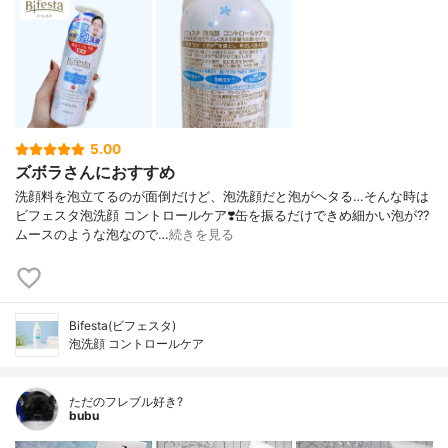
5.00
ズボラさんにおすすめ
洗顔料を泡立てるのが面倒だけど、泡洗顔だと泡がヘタる…そんな時は
ビフェスタ泡洗顔 コントロールケア❣️缶を振るだけできめ細かい泡が?‍?️
ムースのような泡なので…
続きを見る
Bifesta(ビフェスタ)
泡洗顔 コントロールケア
ただのフレブル好き?
bubu