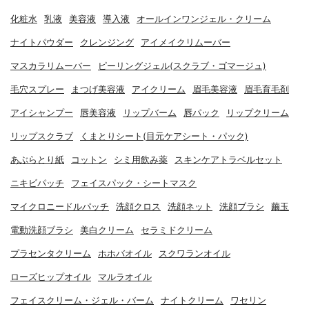
化粧水
乳液
美容液
導入液
オールインワンジェル・クリーム
ナイトパウダー
クレンジング
アイメイクリムーバー
マスカラリムーバー
ピーリングジェル(スクラブ・ゴマージュ)
毛穴スプレー
まつげ美容液
アイクリーム
眉毛美容液
眉毛育毛剤
アイシャンプー
唇美容液
リップバーム
唇パック
リップクリーム
リップスクラブ
くまとりシート(目元ケアシート・パック)
あぶらとり紙
コットン
シミ用飲み薬
スキンケアトラベルセット
ニキビパッチ
フェイスパック・シートマスク
マイクロニードルパッチ
洗顔クロス
洗顔ネット
洗顔ブラシ
繭玉
電動洗顔ブラシ
美白クリーム
セラミドクリーム
プラセンタクリーム
ホホバオイル
スクワランオイル
ローズヒップオイル
マルラオイル
フェイスクリーム・ジェル・バーム
ナイトクリーム
ワセリン