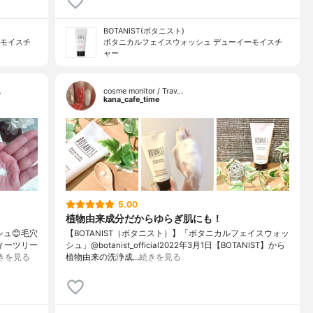
BOTANIST(ボタニスト)
ーモイスチ
ボタニカルフェイスウォッシュ デューイーモイスチ
ャー
…
cosme monitor / Trav…
kana_cafe_time
5.00
植物由来成分だからゆらぎ肌にも！
ュ😊毛穴
【BOTANIST（ボタニスト）】「ボタニカルフェイスウォッ
ィーツリー
シュ」@botanist_official2022年3月1日【BOTANIST】から
きを見る
植物由来の洗浄成…
続きを見る