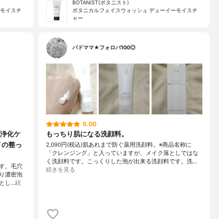
BOTANIST(ボタニスト)
ーモイスチ
ボタニカルフェイスウォッシュ デューイーモイスチ
ャー
バドママ★フォロバ100◎
5.00
浄化ケ
もっちり肌になる洗顔料。
メの整っ
2,090円(税込)肌あれまで防ぐ薬用洗顔料。※商品名称に
「クレンジング」と入っていますが、メイク落としではな
く洗顔料です。こっくりした泡が出来る洗顔料です。洗…
です。毛穴
続きを見る
り濃密泡
とし…
続