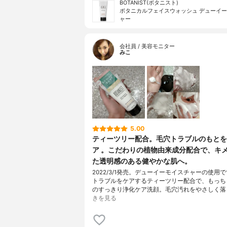
BOTANIST(ボタニスト)
ボタニカルフェイスウォッシュ デューイ
ャー
会社員 / 美容モニター
みこ
5.00
ティーツリー配合。毛穴トラブルのもとを
ア 。こだわりの植物由来成分配合で、キ
た透明感のある健やかな肌へ。
2022/3/1発売。デューイーモイスチャーの使用
トラブルをケアするティーツリー配合で、もっち
のすっきり浄化ケア洗顔。毛穴汚れをやさしく落
きを見る