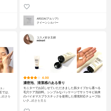
ARSOA(アルソア)
クイーンシルバー
コスメ好き主婦
minori
4.00
濃密泡、清潔感のある香り
シュ」
モニターでお試しせていただきました肌タイプから選べる
最近では、
毛穴ケア洗顔料。シンプルなパッケージでサトウキビ由来
…
続きを
のバイオマスプラスチックを使用した環境対応チューブ白
いク…
続きを見る