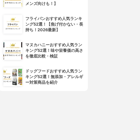
メンズ向けも！】
フライパンおすすめ人気ランキ
ング52選！【焦げ付かない・長
4位
5位
持ち！2026最新】
マヌカハニーおすすめ人気ラン
キング52選！味や栄養価の高さ
を徹底比較・検証
ドッグフードおすすめ人気ラン
キング52選！無添加・アレルギ
ー対策商品を紹介
PLUEST(プルエスト)
ORBIS(オルビス)
マンナンジェリー ハイドロウ
オルビスユー ウォッシュ
ォッシュ
3.92
(25)
¥980
3.96
(11)
¥1,680