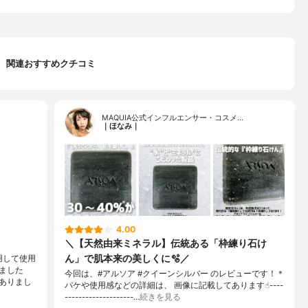
関連おすすめクチコミ
MAQUIA公式インフルエンサー・コスメ…
｜ほなみ｜
4.00
＼【天然由来ミネラル】伝統ある「枠練り石け
ん」で肌本来の美しくに🫧／
用して使用
ました
今回は、#アルソア #クイーンシルバー のレビューです！＊
ありまし
パケや使用感などの詳細は、 画像に記載してあります☝︎----
--------------------…
続きを見る