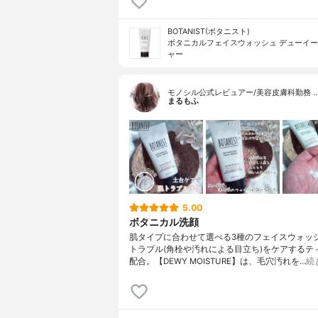
BOTANIST(ボタニスト)
ボタニカルフェイスウォッシュ デューイ
ャー
モノシル公式レビュアー/美容皮膚科勤務 
まるもふ
5.00
ボタニカル洗顔
肌タイプに合わせて選べる3種のフェイスウォッシ
トラブル(角栓や汚れによる目立ち)をケアするテ
配合。【DEWY MOISTURE】は、毛穴汚れを…
続