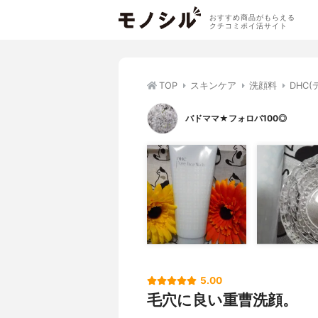
おすすめ商品がもらえる
クチコミポイ活サイト
TOP
スキンケア
洗顔料
DHC
バドママ★フォロバ100◎
5.00
毛穴に良い重曹洗顔。