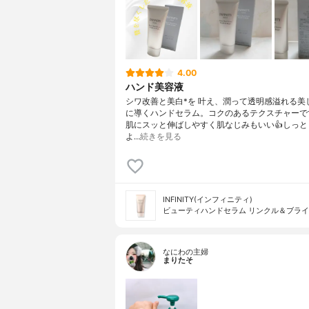
4.00
ハンド美容液
シワ改善と美白*を 叶え、潤って透明感溢れる美
に導くハンドセラム。コクのあるテクスチャーで
肌にスッと伸ばしやすく肌なじみもいい👍しっと
よ…
続きを見る
INFINITY(インフィニティ)
ビューティハンドセラム リンクル＆ブラ
なにわの主婦
まりたそ