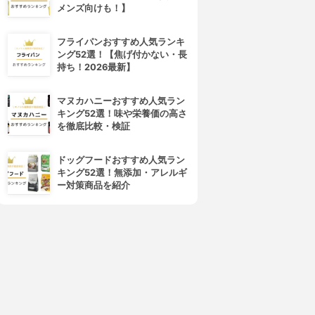
メンズ向けも！】
フライパンおすすめ人気ランキ
ング52選！【焦げ付かない・長
HAN.d(ハンド)
L'OCCITANE(ロクシタン)
持ち！2026最新】
シロジャム
シア ハンドクリーム
3.92
3.91
(9)
(32)
¥1,980
¥770
マヌカハニーおすすめ人気ラン
キング52選！味や栄養価の高さ
を徹底比較・検証
ドッグフードおすすめ人気ラン
キング52選！無添加・アレルギ
ー対策商品を紹介