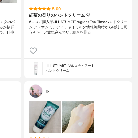
5.00
紅茶の香りのハンドクリーム ♡
ピンクのパ
#コスメ購入品JILL STUARTFragrant Tea Timeハンドクリー
みが抜群
ム アッサム ミルク／チャイミルク情報解禁時から絶対に買
で、仕事
うぞ〜！と意気込んでい…
続きを見る
JILL STUART(ジルスチュアート)
ハンドクリーム
あ