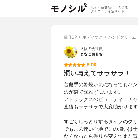
おすすめ商品がもらえる
クチコミポイ活サイト
TOP
ボディケア
ハンドクリーム
大阪の会社員
きなこおもち
5.00
潤い与えてサラサラ！
普段手の乾燥が気になってもハン
のが嫌で塗れずにいます。
アトリックスのビューティーチャ
直後もサラサラで大変助かります
すごくしっとりするタイプのクリ
でもこの使い心地でこの潤いは十
なくなったら香りを変えてまた買