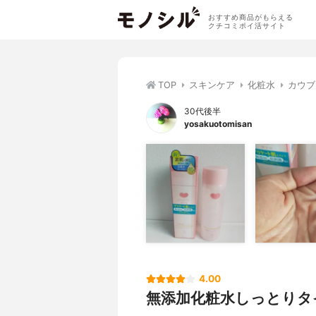
おすすめ商品がもらえる
クチコミポイ活サイト
TOP
スキンケア
化粧水
カウブ
30代後半
yosakuotomisan
4.00
無添加化粧水しっとりタ