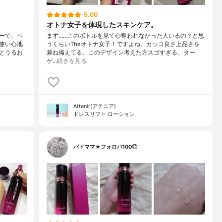
5.00
オトナ女子を体現したスキンケア。
ーで、ベ
まず……このボトルを見て心奪われなかった人いるの？と思
使い心地
うくらいTheオトナ女子！ですよね。カッコ良さ上品さを
とうるお
兼ね備えてる、このデザイン考えた方スゴすぎる。ター
ゲ…
続きを見る
Attenir(アテニア)
ドレスリフト ローション
バドママ★フォロバ100◎