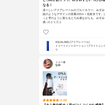
なる！
清々しいアクアレーベルのブルーカラー。みずみ
紋のようなデザインの容量200ｍｌ化粧水です。
っと雫のように落ちるとろみ液ながらも、みずみ
感…
続きを見る
AQUALABEL(アクアレーベル)
トリートメントローション (ブライトニング
り
イエベ春
なゆ
5.00
【大人気化粧水！肌がごくごくのむ感覚】I