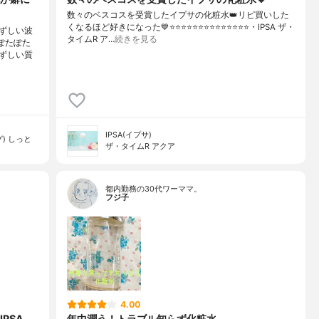
数々のベスコスを受賞したイプサの化粧水👑リピ買いした
くなるほど好きになった💙⭐️⭐️⭐️⭐️⭐️⭐️⭐️⭐️⭐️⭐️⭐️⭐️⭐️⭐️・IPSA ザ・
ずしい波
タイムR ア…
続きを見る
ぽたぽた
ずしい質
IPSA(イプサ)
) しっと
ザ・タイムR アクア
都内勤務の30代ワーママ。
フジ子
4.00
PSA
年中潤う！トラブル知らず化粧水