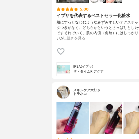
5.00
イプサを代表するベストセラー化粧水
肌にすっとなじむようなみずみずしいテクスチャ
タつきがなく、どちらかというとさっぱりとした
ですそれでいて、肌の内側（角層）にはしっかり
いが…
続きを見る
IPSA(イプサ)
ザ・タイムR アクア
スキンケア大好き
トラネコ