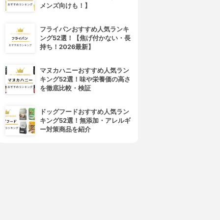
メンズ向けも！】
フライパンおすすめ人気ランキ
ング52選！【焦げ付かない・長
持ち！2026最新】
マヌカハニーおすすめ人気ラン
キング52選！味や栄養価の高さ
を徹底比較・検証
4位
5位
ドッグフードおすすめ人気ラン
キング52選！無添加・アレルギ
ー対策商品を紹介
d program(d プログラム)
ALBION(アルビオン)
バイタライジング＆クリア ロ
フローラドリップ