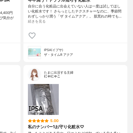
自分に合う化粧品に出会えていない人は一度は試してほし
い化粧水です！ さらっとしたテクスチャーなのに、季節問
,400円
わずしっかり潤う「ザ タイムアクア」。 肌荒れの時でも…
たび気分が
続きを見る
IPSA(イプサ)
ザ・タイムR アクア
たまに出没する主婦
にゃにゃこ
5.00
私のナンバー1お守り化粧水♡