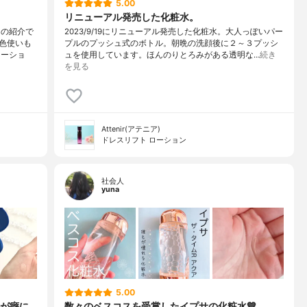
5.00
リニューアル発売した化粧水。
】の紹介で
2023/9/19にリニューアル発売した化粧水。大人っぽいパー
色使いも
プルのプッシュ式のボトル。朝晩の洗顔後に２～３プッシ
ローショ
ュを使用しています。ほんのりとろみがある透明な…
続き
を見る
Attenir(アテニア)
ドレスリフト ローション
社会人
yuna
5.00
が癖に
数々のベスコスを受賞したイプサの化粧水💙