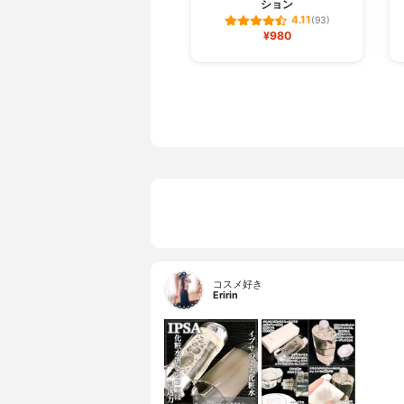
ション
4.11
(93)
¥980
コスメ好き
Eririn