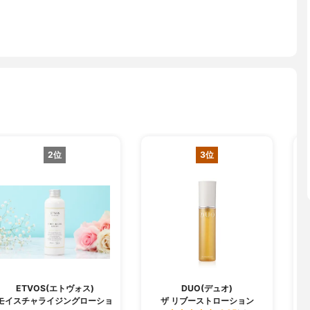
2位
3位
ETVOS(エトヴォス)
DUO(デュオ)
モイスチャライジングローショ
ザ リブーストローション