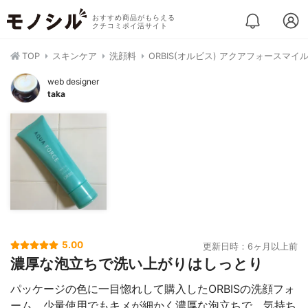
おすすめ商品がもらえる
クチコミポイ活サイト
TOP
スキンケア
洗顔料
ORBIS(オルビス) アクアフォースマ
web designer
taka
5.00
更新日時：6ヶ月以上前
濃厚な泡立ちで洗い上がりはしっとり
パッケージの色に一目惚れして購入したORBISの洗顔フォ
ーム。少量使用でもキメが細かく濃厚な泡立ちで、気持ち