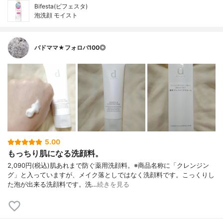
Bifesta(ビフェスタ)
泡洗顔 モイスト
バドママ★フォロバ100◎
5.00
もっちり肌になる洗顔料。
2,090円(税込)肌あれまで防ぐ薬用洗顔料。※商品名称に「クレンジン
グ」と入っていますが、メイク落としではなく洗顔料です。こっくりし
た泡が出来る洗顔料です。洗…
続きを見る