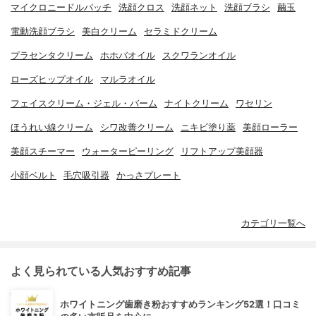
マイクロニードルパッチ
洗顔クロス
洗顔ネット
洗顔ブラシ
繭玉
電動洗顔ブラシ
美白クリーム
セラミドクリーム
プラセンタクリーム
ホホバオイル
スクワランオイル
ローズヒップオイル
マルラオイル
フェイスクリーム・ジェル・バーム
ナイトクリーム
ワセリン
ほうれい線クリーム
シワ改善クリーム
ニキビ塗り薬
美顔ローラー
美顔スチーマー
ウォーターピーリング
リフトアップ美顔器
小顔ベルト
毛穴吸引器
かっさプレート
カテゴリ一覧へ
よく見られている人気おすすめ記事
ホワイトニング歯磨き粉おすすめランキング52選！口コミ