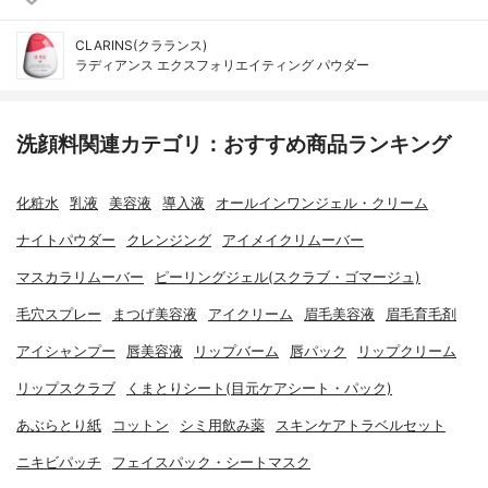
CLARINS(クラランス)
ラディアンス エクスフォリエイティング パウダー
洗顔料関連カテゴリ：おすすめ商品ランキング
化粧水
乳液
美容液
導入液
オールインワンジェル・クリーム
ナイトパウダー
クレンジング
アイメイクリムーバー
マスカラリムーバー
ピーリングジェル(スクラブ・ゴマージュ)
毛穴スプレー
まつげ美容液
アイクリーム
眉毛美容液
眉毛育毛剤
アイシャンプー
唇美容液
リップバーム
唇パック
リップクリーム
リップスクラブ
くまとりシート(目元ケアシート・パック)
あぶらとり紙
コットン
シミ用飲み薬
スキンケアトラベルセット
ニキビパッチ
フェイスパック・シートマスク