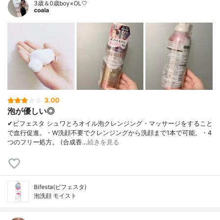
3歳＆0歳boy×OL🤍
coala
3.00
泡が優しい◎
✔︎ビフェスタ シュワとろオイル泡クレンジング・マッサージをすること
で血行促進。・W洗顔不要でクレンジングから洗顔まで1本で可能。・4
つのフリー処方。 (合成香…
続きを見る
Bifesta(ビフェスタ)
泡洗顔 モイスト