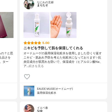
なにわの主婦
まりたそ
5.00
ニキビを予防して肌を保湿してくれる
るの？と思
オードムーゲの薬用保湿化粧水を使用しました😊くり返す
上品さを
ニキビ・肌あれ予防を考えた化粧水になっております✨抗
。ター
炎症成分が肌荒れを防いで、保湿成分（ヒアルロン酸Na、
ア…
続きを見る
EAUDE MUGE(オードムーゲ)
薬用保湿化粧水
イエベ春
なゆ