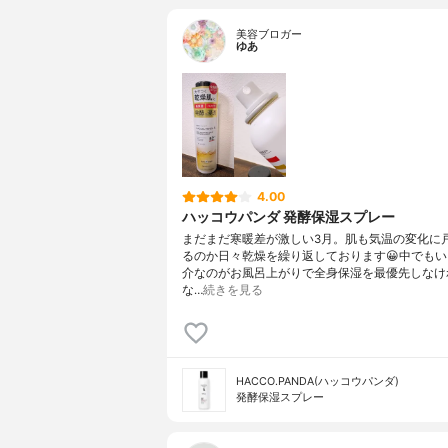
美容ブロガー
ゆあ
4.00
ハッコウパンダ 発酵保湿スプレー
まだまだ寒暖差が激しい3月。肌も気温の変化に
るのか日々乾燥を繰り返しております😀中でも
介なのがお風呂上がりで全身保湿を最優先しなけ
な…
続きを見る
HACCO.PANDA(ハッコウパンダ)
発酵保湿スプレー