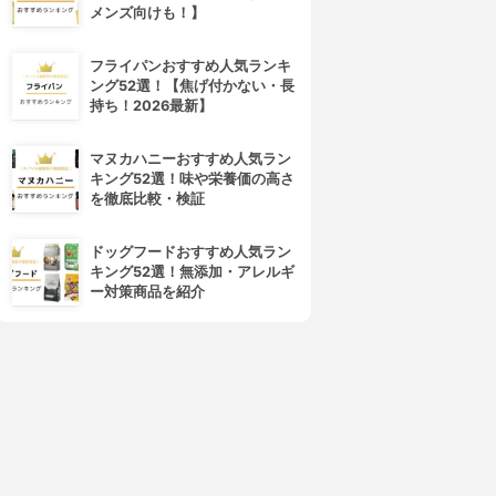
メンズ向けも！】
フライパンおすすめ人気ランキ
ング52選！【焦げ付かない・長
持ち！2026最新】
d program(d プログラム)
ALBION(アルビオン)
マヌカハニーおすすめ人気ラン
バイタライジング＆クリア ロ
フローラドリップ
キング52選！味や栄養価の高さ
ーション EX
3.99
(30)
を徹底比較・検証
¥6,545
4.01
(1)
¥3,279
ドッグフードおすすめ人気ラン
キング52選！無添加・アレルギ
ー対策商品を紹介