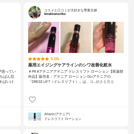
コスメと口コミが大好きな専業主婦
kirakiranoriko
5.00
薬用エイジングケアラインのシワ改善化粧水
戸惑ってい
＃PR #アテニアアテニア ドレスリフト ローション【医薬部
いちばん厄
外品】販売名：アテニア ローション DLrアテニアの
ればいけ
「DRESS LIFT（ドレスリフト）」は、コ…
続きを見る
Attenir(アテニア)
ドレスリフト ローション