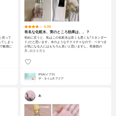
4.00
有名な化粧水、実のところ効果は、、？
と戻って
初めに言うと、私はこの化粧水は良くも悪くも｢スタンダー
ってしまっ
ド｣だと思います。水のようなテクスチャなので、ベタつき
で敏感に
が気になる人にはもちろん良いと思いますし、乾燥肌の
方…
続きを見る
IPSA(イプサ)
ザ・タイムR アクア
あ