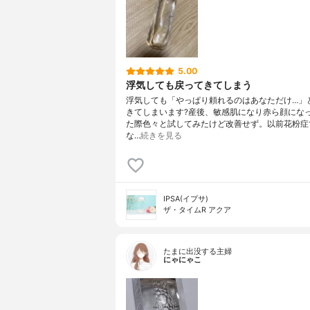
5.00
浮気しても戻ってきてしまう
浮気しても「やっぱり頼れるのはあなただけ…」
きてしまいます?産後、敏感肌になり赤ら顔にな
た際色々と試してみたけど改善せず。以前花粉症
な…
続きを見る
IPSA(イプサ)
ザ・タイムR アクア
たまに出没する主婦
にゃにゃこ