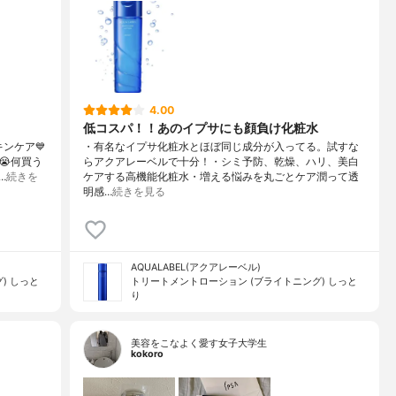
4.00
低コスパ！！あのイプサにも顔負け化粧水
キンケア💙
・有名なイプサ化粧水とほぼ同じ成分が入ってる。試すな
😭何買う
らアクアレーベルで十分！・シミ予防、乾燥、ハリ、美白
…
続きを
ケアする高機能化粧水・増える悩みを丸ごとケア潤って透
明感…
続きを見る
AQUALABEL(アクアレーベル)
) しっと
トリートメントローション (ブライトニング) しっと
り
美容をこなよく愛す女子大学生
kokoro