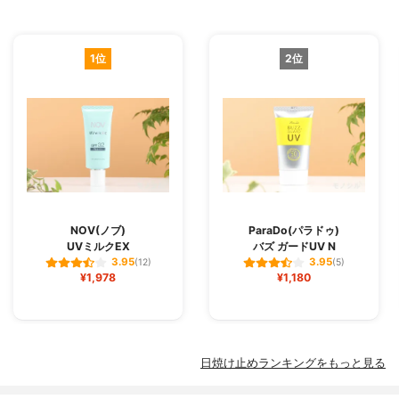
1位
2位
NOV(ノブ)
ParaDo(パラドゥ)
UVミルクEX
バズ ガードUV N
3.95
3.95
(12)
(5)
¥1,978
¥1,180
日焼け止めランキングをもっと見る