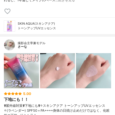
れるし、1年通してメイクのベース…
続きを見る
SKIN AQUA(スキンアクア)
トーンアップUVエッセンス
撮影会主宰兼モデル
さーな
5.00
下地にも！！
❣️紫外線対策❣️下地にも❣️⚪︎スキンアクア トーンアップUVエッセンス
⚪︎(ラベンダー) SPF50＋PA++++身体の日焼け止めだけではなく、化粧