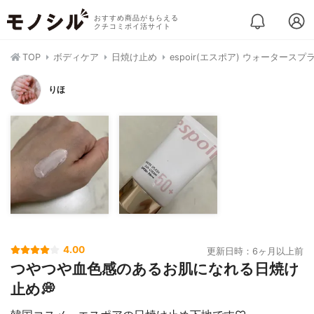
おすすめ商品がもらえる
クチコミポイ活サイト
TOP
ボディケア
日焼け止め
espoir(エスポア) ウォータース
りほ
4.00
更新日時：6ヶ月以上前
つやつや血色感のあるお肌になれる日焼け
止め💭