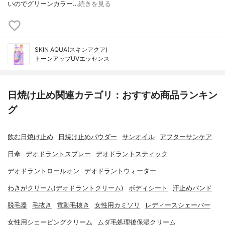
いのでグリーンカラー…
続きを見る
SKIN AQUA(スキンアクア)
トーンアップUVエッセンス
日焼け止め関連カテゴリ：おすすめ商品ランキン
グ
飲む日焼け止め
日焼け止めパウダー
サンオイル
アフターサンケア
日傘
デオドラントスプレー
デオドラントスティック
デオドラントロールオン
デオドラントウォーター
わきがクリーム(デオドラントクリーム)
ボディシート
汗止めバンド
脱毛器
毛抜き
電動毛抜き
女性用カミソリ
レディースシェーバー
女性用シェービングクリーム
ムダ毛処理後保湿クリーム