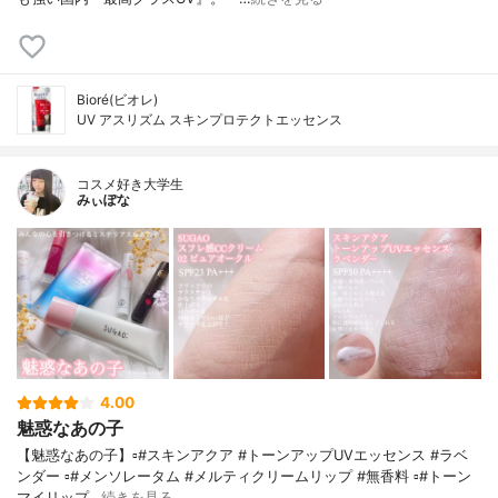
Bioré(ビオレ)
UV アスリズム スキンプロテクトエッセンス
コスメ好き大学生
みぃぽな
4.00
魅惑なあの子
【魅惑なあの子】▫️#スキンアクア #トーンアップUVエッセンス #ラベ
ンダー ▫️#メンソレータム #メルティクリームリップ #無香料 ▫️#トーン
マイリップ…
続きを見る