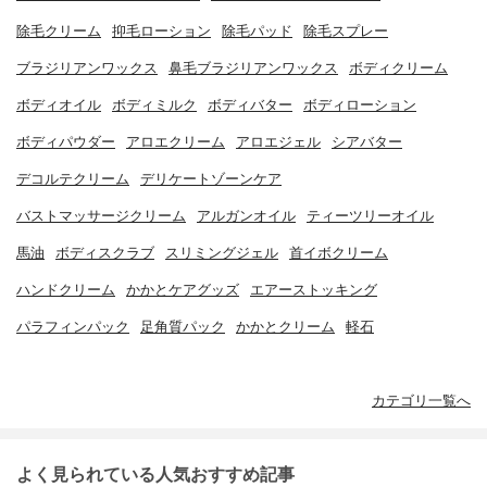
除毛クリーム
抑毛ローション
除毛パッド
除毛スプレー
ブラジリアンワックス
鼻毛ブラジリアンワックス
ボディクリーム
ボディオイル
ボディミルク
ボディバター
ボディローション
ボディパウダー
アロエクリーム
アロエジェル
シアバター
デコルテクリーム
デリケートゾーンケア
バストマッサージクリーム
アルガンオイル
ティーツリーオイル
馬油
ボディスクラブ
スリミングジェル
首イボクリーム
ハンドクリーム
かかとケアグッズ
エアーストッキング
パラフィンパック
足角質パック
かかとクリーム
軽石
カテゴリ一覧へ
よく見られている人気おすすめ記事