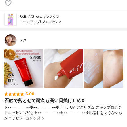
SKIN AQUA(スキンアクア)
トーンアップUVエッセンス
メグ
5.00
石鹸で落とせて耐久も高い日焼け止め❣️
✼••┈┈┈┈••✼••┈┈┈┈••✼ビオレUV アスリズム スキンプロテク
トエッセンス70ｇ✼••┈┈┈┈••✼••┈┈┈┈••✼肌荒れを防ぐなめら
かエッセン…
続きを見る