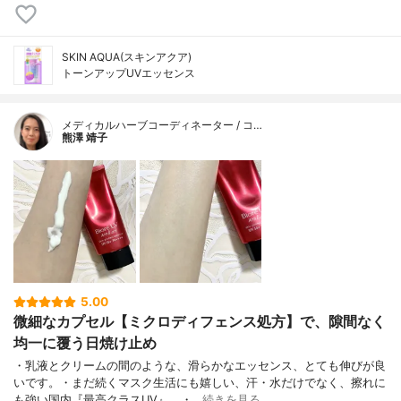
SKIN AQUA(スキンアクア)
トーンアップUVエッセンス
メディカルハーブコーディネーター / コ…
熊澤 靖子
5.00
微細なカプセル【ミクロディフェンス処方】で、隙間なく
均一に覆う日焼け止め
・乳液とクリームの間のような、滑らかなエッセンス、とても伸びが良
いです。・まだ続くマスク生活にも嬉しい、汗・水だけでなく、擦れに
も強い国内『最高クラスUV』。・…
続きを見る