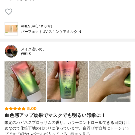
ANESSA(アネッサ)
パーフェクトUV スキンケアミルク N
メイク濃いめ。
yuri.k
5.00
血色感アップ効果でマスクでも明るい印象に！
限定のハピネスブロッサムの香り。カラーコントロールできる日焼け止
めなので化粧下地の代わりに使っています。白浮ぜず自然にトーンアッ
プできて細かいパールが入っている…
続きを見る