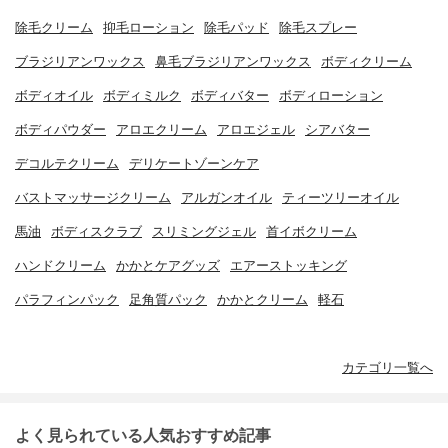
除毛クリーム
抑毛ローション
除毛パッド
除毛スプレー
ブラジリアンワックス
鼻毛ブラジリアンワックス
ボディクリーム
ボディオイル
ボディミルク
ボディバター
ボディローション
ボディパウダー
アロエクリーム
アロエジェル
シアバター
デコルテクリーム
デリケートゾーンケア
バストマッサージクリーム
アルガンオイル
ティーツリーオイル
馬油
ボディスクラブ
スリミングジェル
首イボクリーム
ハンドクリーム
かかとケアグッズ
エアーストッキング
パラフィンパック
足角質パック
かかとクリーム
軽石
カテゴリ一覧へ
よく見られている人気おすすめ記事