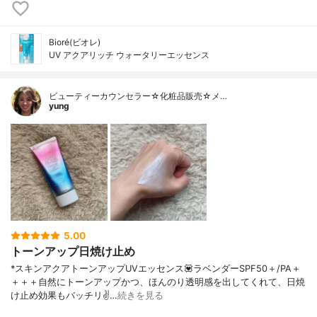
Bioré(ビオレ)
UV アクアリッチ ウォータリーエッセンス
ビューティーカウンセラー☆化粧品販売☆メ…
yung
5.00
トーンアップ日焼け止め
*スキンアクアトーンアップUVエッセンス💟ラベンダーSPF50＋/PA＋
＋＋＋自然にトーンアップかつ、ほんのり透明感を出してくれて、日焼
け止め効果もバッチリ✌️…
続きを見る