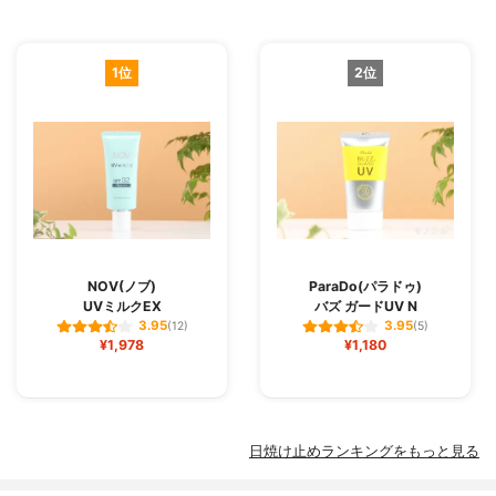
1位
2位
NOV(ノブ)
ParaDo(パラドゥ)
UVミルクEX
バズ ガードUV N
3.95
3.95
(12)
(5)
¥1,978
¥1,180
日焼け止めランキングをもっと見る