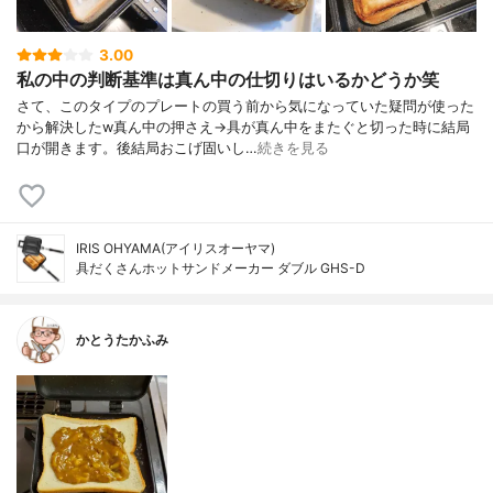
3.00
私の中の判断基準は真ん中の仕切りはいるかどうか笑
さて、このタイプのプレートの買う前から気になっていた疑問が使った
から解決したw真ん中の押さえ→具が真ん中をまたぐと切った時に結局
口が開きます。後結局おこげ固いし…
続きを見る
IRIS OHYAMA(アイリスオーヤマ)
具だくさんホットサンドメーカー ダブル GHS-D
かとうたかふみ