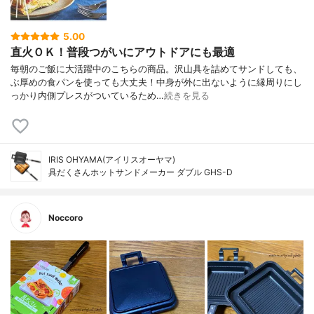
5.00
直火ＯＫ！普段つがいにアウトドアにも最適
毎朝のご飯に大活躍中のこちらの商品。沢山具を詰めてサンドしても、
ぶ厚めの食パンを使っても大丈夫！中身が外に出ないように縁周りにし
っかり内側プレスがついているため…
続きを見る
IRIS OHYAMA(アイリスオーヤマ)
具だくさんホットサンドメーカー ダブル GHS-D
Noccoro