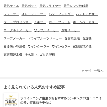
電気ケトル
電気ポット
電気フライヤー
電子レンジ炊飯器
ジューサー
スロージューサー
ハンドブレンダー
ハンドミキサー
フードプロセッサー
ミキサー
ホットプレート
ホームベーカリー
ヨーグルトメーカー
ワッフルメーカー
豆乳メーカー
スープメーカー
ドライフルーツメーカー
食器乾燥機
食洗機
食器洗い乾燥機
ワインクーラー
ワインセラー
家庭用精米機
家庭用製氷機
浄水器
生ゴミ処理機
カテゴリ一覧へ
よく見られている人気おすすめ記事
ホワイトニング歯磨き粉おすすめランキング52選！口コミ
の多い市販品を中心に