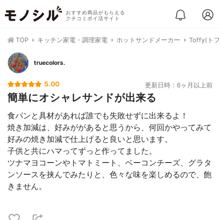
おすすめ商品がもらえる
クチコミポイ活サイト
TOP
キッチン家電・調理家電
ホットサンドメーカー
Toffy(
truecolors.
5.00
更新日時：6ヶ月以上前
簡単にオシャレサンドが出来る
食パンと具材があれば誰でも失敗せずに出来るよ！
焼き加減は、好みががあると思うから、何回かやってみて
好みの焼き加減で仕上げると良いと思います。
子供と共にハマってずっと作ってました。
ツナマヨコーンやトマトミート、ベーコンチーズ、グラタ
ンソースを挟んでみたりと、色々な味を楽しめるので、飽
きません。