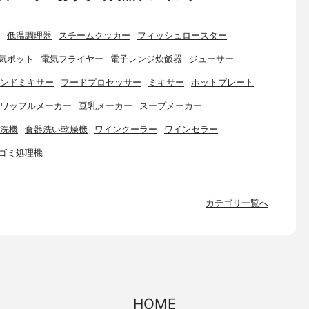
低温調理器
スチームクッカー
フィッシュロースター
気ポット
電気フライヤー
電子レンジ炊飯器
ジューサー
ンドミキサー
フードプロセッサー
ミキサー
ホットプレート
ワッフルメーカー
豆乳メーカー
スープメーカー
洗機
食器洗い乾燥機
ワインクーラー
ワインセラー
ゴミ処理機
カテゴリ一覧へ
HOME