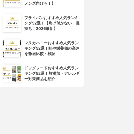
メンズ向けも！】
フライパンおすすめ人気ランキ
ング52選！【焦げ付かない・長
持ち！2026最新】
マヌカハニーおすすめ人気ラン
キング52選！味や栄養価の高さ
を徹底比較・検証
4位
5位
ドッグフードおすすめ人気ラン
キング52選！無添加・アレルギ
ー対策商品を紹介
T-fal(ティファール)
récolte(レコルト)
ラクラ・クッカー コンパクト
ポットデュオ フェット RPD-3
ヘ