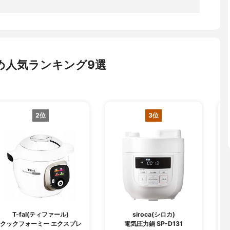
め人気ランキング9選
2位
3位
T-fal(ティファール)
siroca(シロカ)
クックフォーミー エクスプレ
電気圧力鍋 SP-D131