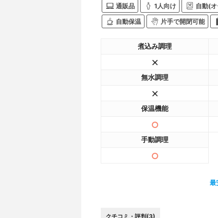
通販品
1人向け
自動(オ
自動保温
片手で開閉可能
煮込み調理
無水調理
保温機能
手動調理
最
クチコミ・評判(3)