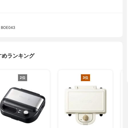
OE043
すめランキング
2位
3位