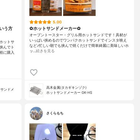
5.00
いう方
✿ホットサンドメーカー✿
オーブントースター・グリル用ホットサンドです！具材が
いっぱい挟めるのでワンパクホットサンドでインスタ映え
ホットサ
など♪忙しい朝でも挟んで焼くだけで簡単綺麗に美味しいホ
挟んでト
ッ…
続きを見る
軽に購入
高木金属(タカギキンゾク)
トサンドメ
ホットサンドメーカー GK-HS
さくらもち