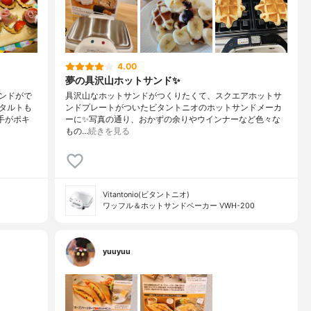
4.00
夢の具沢山ホットサンド✨
ンドがで
具沢山なホットサンドがつくりたくて、スクエアホットサ
タルトも
ンドプレートがついたビタントニオのホットサンドメーカ
手がポキ
ーに✨写真の通り、おかずの余りやウインナーなど色々な
もの…
続きを見る
Vitantonio(ビタントニオ)
ワッフル＆ホットサンドベーカー VWH-200
yuuyuu