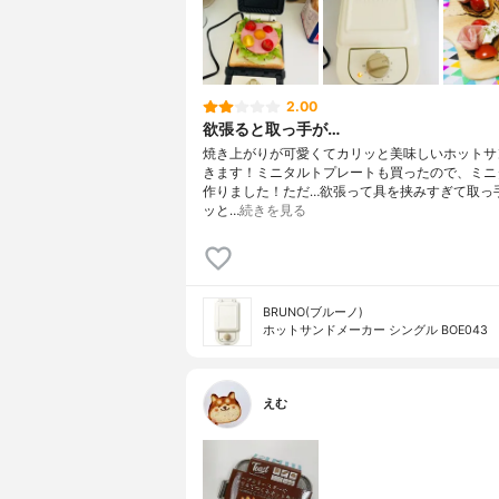
2.00
欲張ると取っ手が…
焼き上がりが可愛くてカリッと美味しいホットサ
きます！ミニタルトプレートも買ったので、ミニ
作りました！ただ…欲張って具を挟みすぎて取っ
ッと…
続きを見る
BRUNO(ブルーノ)
ホットサンドメーカー シングル BOE043
えむ