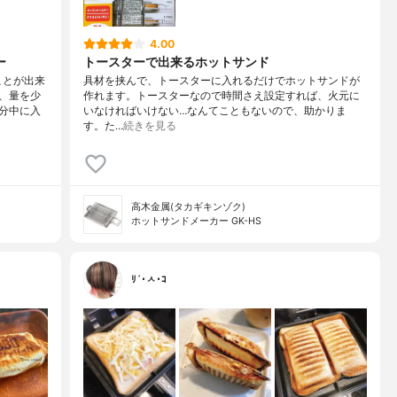
4.00
ー
トースターで出来るホットサンド
ことが出来
具材を挟んで、トースターに入れるだけでホットサンドが
、量を少
作れます。トースターなので時間さえ設定すれば、火元に
分中に入
いなければいけない…なんてこともないので、助かりま
す。た…
続きを見る
高木金属(タカギキンゾク)
ホットサンドメーカー GK-HS
ﾘ´･ㅅ･ｺ