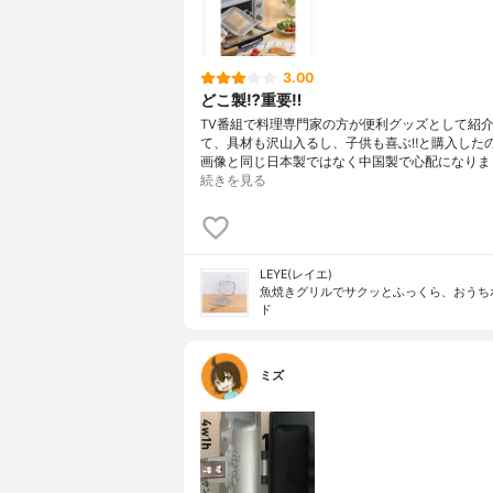
3.00
どこ製⁉︎重要‼︎
TV番組で料理専門家の方が便利グッズとして紹
て、具材も沢山入るし、子供も喜ぶ‼︎と購入した
画像と同じ日本製ではなく中国製で心配になりま
続きを見る
LEYE(レイエ)
魚焼きグリルでサクッとふっくら、おうち
ド
ミズ