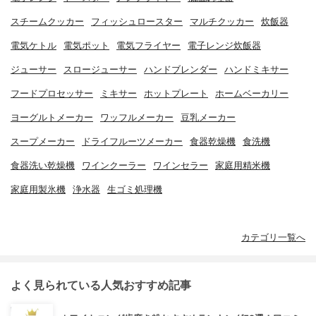
スチームクッカー
フィッシュロースター
マルチクッカー
炊飯器
電気ケトル
電気ポット
電気フライヤー
電子レンジ炊飯器
ジューサー
スロージューサー
ハンドブレンダー
ハンドミキサー
フードプロセッサー
ミキサー
ホットプレート
ホームベーカリー
ヨーグルトメーカー
ワッフルメーカー
豆乳メーカー
スープメーカー
ドライフルーツメーカー
食器乾燥機
食洗機
食器洗い乾燥機
ワインクーラー
ワインセラー
家庭用精米機
家庭用製氷機
浄水器
生ゴミ処理機
カテゴリ一覧へ
よく見られている人気おすすめ記事