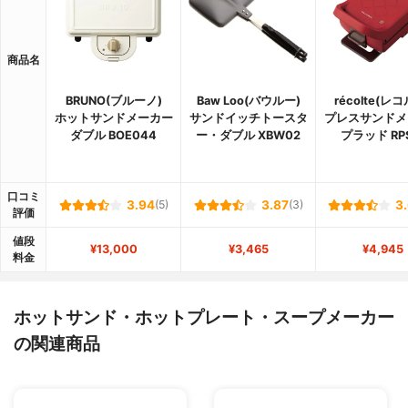
商品名
BRUNO(ブルーノ)
Baw Loo(バウルー)
récolte(レ
ホットサンドメーカー
サンドイッチトースタ
プレスサンドメ
ダブル BOE044
ー・ダブル XBW02
プラッド RP
口コミ
3.94
(5)
3.87
(3)
3
評価
値段
¥13,000
¥3,465
¥4,945
料金
ホットサンド・ホットプレート・スープメーカー
の関連商品