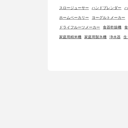
スロージューサー
ハンドブレンダー
ハ
ホームベーカリー
ヨーグルトメーカー
ドライフルーツメーカー
食器乾燥機
食
家庭用精米機
家庭用製氷機
浄水器
生