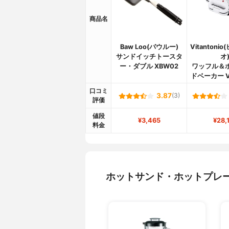
商品名
Baw Loo(バウルー)
Vitantoni
サンドイッチトースタ
オ
ー・ダブル XBW02
ワッフル＆
ドベーカー V
口コミ
3.87
(3)
評価
値段
¥3,465
¥28,
料金
ホットサンド・ホットプレ