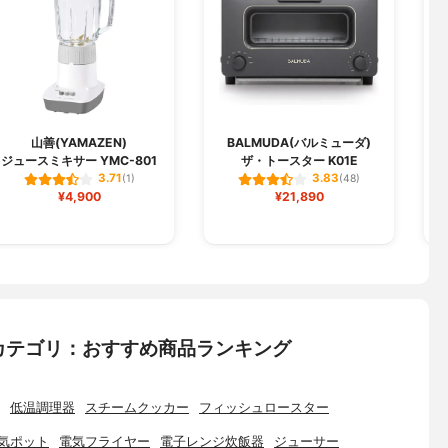
山善(YAMAZEN)
BALMUDA(バルミューダ)
ジュースミキサー YMC-801
ザ・トースター K01E
グ
3.71
3.83
(1)
(48)
¥4,900
¥21,890
カテゴリ：おすすめ商品ランキング
低温調理器
スチームクッカー
フィッシュロースター
気ポット
電気フライヤー
電子レンジ炊飯器
ジューサー