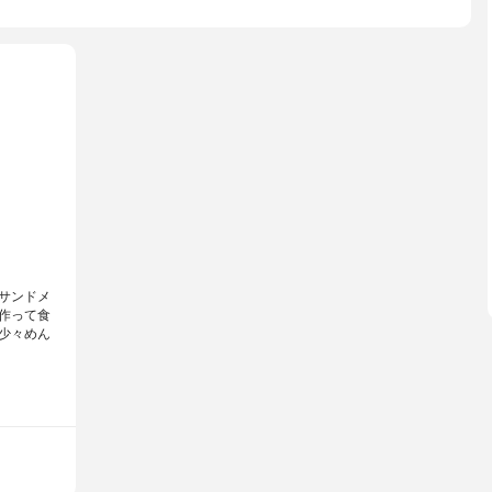
サンドメ
作って食
少々めん