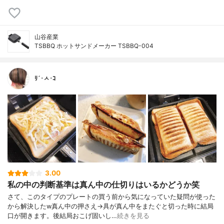
山谷産業
TSBBQ ホットサンドメーカー TSBBQ-004
ﾘ´･ㅅ･ｺ
3.00
私の中の判断基準は真ん中の仕切りはいるかどうか笑
さて、このタイプのプレートの買う前から気になっていた疑問が使った
から解決したw真ん中の押さえ→具が真ん中をまたぐと切った時に結局
口が開きます。後結局おこげ固いし…
続きを見る