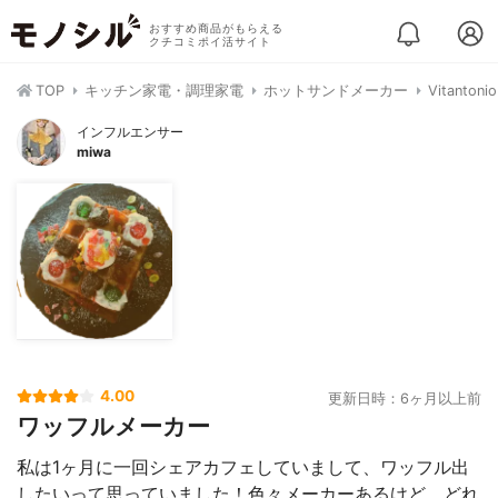
おすすめ商品がもらえる
クチコミポイ活サイト
TOP
キッチン家電・調理家電
ホットサンドメーカー
Vitant
インフルエンサー
miwa
4.00
更新日時：6ヶ月以上前
ワッフルメーカー
私は1ヶ月に一回シェアカフェしていまして、ワッフル出
したいって思っていました！色々メーカーあるけど、どれ