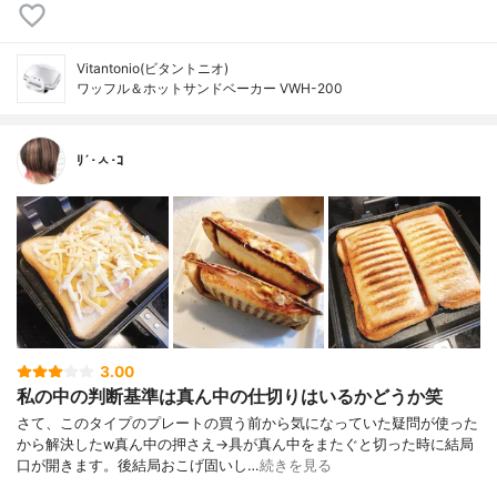
Vitantonio(ビタントニオ)
ワッフル＆ホットサンドベーカー VWH-200
ﾘ´･ㅅ･ｺ
3.00
私の中の判断基準は真ん中の仕切りはいるかどうか笑
さて、このタイプのプレートの買う前から気になっていた疑問が使った
から解決したw真ん中の押さえ→具が真ん中をまたぐと切った時に結局
口が開きます。後結局おこげ固いし…
続きを見る