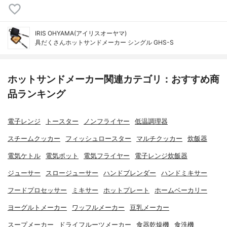
IRIS OHYAMA(アイリスオーヤマ)
具だくさんホットサンドメーカー シングル GHS-S
ホットサンドメーカー関連カテゴリ：おすすめ商
品ランキング
電子レンジ
トースター
ノンフライヤー
低温調理器
スチームクッカー
フィッシュロースター
マルチクッカー
炊飯器
電気ケトル
電気ポット
電気フライヤー
電子レンジ炊飯器
ジューサー
スロージューサー
ハンドブレンダー
ハンドミキサー
フードプロセッサー
ミキサー
ホットプレート
ホームベーカリー
ヨーグルトメーカー
ワッフルメーカー
豆乳メーカー
スープメーカー
ドライフルーツメーカー
食器乾燥機
食洗機