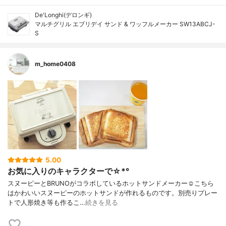
De'Longhi(デロンギ)
マルチグリル エブリデイ サンド & ワッフルメーカー SW13ABCJ-
S
m_home0408
5.00
お気に入りのキャラクターで☆*°
スヌーピーとBRUNOがコラボしているホットサンドメーカー‪‪☺︎‬こちら
はかわいいスヌーピーのホットサンドが作れるものです。別売りプレー
トで人形焼き等も作るこ…
続きを見る