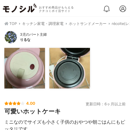
おすすめ商品がもらえる
クチコミポイ活サイト
TOP
キッチン家電・調理家電
ホットサンドメーカー
récolt
3児のパート主婦
りるな
4.00
更新日時：6ヶ月以上前
可愛いホットケーキ
ミニなのでサイズも小さく子供のおやつや朝ごはんにもピ
ッタリです。