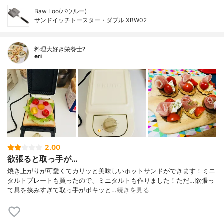
Baw Loo(バウルー)
サンドイッチトースター・ダブル XBW02
料理大好き栄養士?
eri
2.00
欲張ると取っ手が…
焼き上がりが可愛くてカリッと美味しいホットサンドができます！ミニ
タルトプレートも買ったので、ミニタルトも作りました！ただ…欲張っ
て具を挟みすぎて取っ手がポキッと…
続きを見る