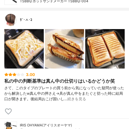
TSBBQ ホットサンドメーカー TSBBQ-004
ﾘ´･ㅅ･ｺ
3.00
私の中の判断基準は真ん中の仕切りはいるかどうか笑
さて、このタイプのプレートの買う前から気になっていた疑問が使った
から解決したw真ん中の押さえ→具が真ん中をまたぐと切った時に結局
口が開きます。後結局おこげ固いし…
続きを見る
IRIS OHYAMA(アイリスオーヤマ)