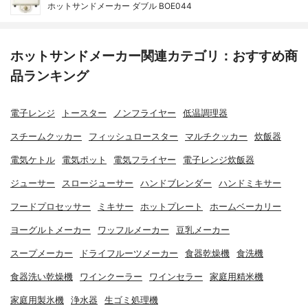
ホットサンドメーカー ダブル BOE044
ホットサンドメーカー関連カテゴリ：おすすめ商
品ランキング
電子レンジ
トースター
ノンフライヤー
低温調理器
スチームクッカー
フィッシュロースター
マルチクッカー
炊飯器
電気ケトル
電気ポット
電気フライヤー
電子レンジ炊飯器
ジューサー
スロージューサー
ハンドブレンダー
ハンドミキサー
フードプロセッサー
ミキサー
ホットプレート
ホームベーカリー
ヨーグルトメーカー
ワッフルメーカー
豆乳メーカー
スープメーカー
ドライフルーツメーカー
食器乾燥機
食洗機
食器洗い乾燥機
ワインクーラー
ワインセラー
家庭用精米機
家庭用製氷機
浄水器
生ゴミ処理機