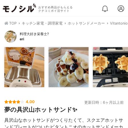
おすすめ商品がもらえる
クチコミポイ活サイト
TOP
キッチン家電・調理家電
ホットサンドメーカー
Vitant
料理大好き栄養士?
eri
4.00
更新日時：6ヶ月以上前
夢の具沢山ホットサンド✨
具沢山なホットサンドがつくりたくて、スクエアホットサ
ンドプレートがついたビタントニオのホットサンドメーカ