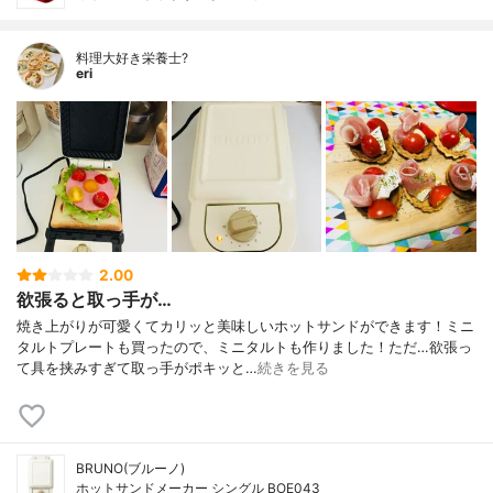
料理大好き栄養士?
eri
2.00
欲張ると取っ手が…
焼き上がりが可愛くてカリッと美味しいホットサンドができます！ミニ
タルトプレートも買ったので、ミニタルトも作りました！ただ…欲張っ
て具を挟みすぎて取っ手がポキッと…
続きを見る
BRUNO(ブルーノ)
ホットサンドメーカー シングル BOE043