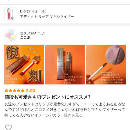
Dior(ディオール)
アディクト リップ マキシマイザー
コスメ好き₍ᐢ.ˬ.ᐢ₎
ここあ
5.00
値段も可愛さも◎プレゼントにオススメ?
友達のプレゼントはリップが定番化しすぎて・・・ってよくあるあるな
んですけどほんとにコスメ好きじゃなければ意外とマキシマイザーって
持ってる人少ないイメージ??カラ…
続きを見る