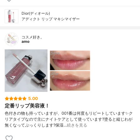
Dior(ディオール)
アディクト リップ マキシマイザー
コスメ好き。
amo
5.00
定番リップ美容液！
色付きの物も持っていますが、001番は何度もリピートしています✨ク
リアタイプなので主にナイトケアとして使っています?塗ると縦じわが
無くなってぷっくりします?保湿…
続きを見る