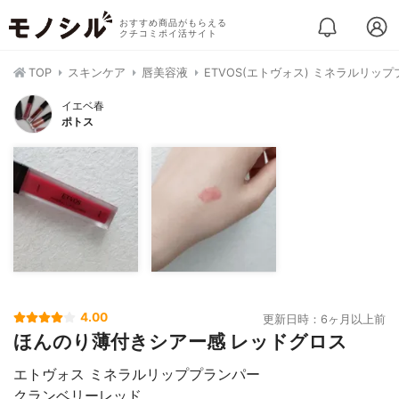
おすすめ商品がもらえる
クチコミポイ活サイト
TOP
スキンケア
唇美容液
ETVOS(エトヴォス) ミネラルリッ
イエベ春
ポトス
4.00
更新日時：6ヶ月以上前
ほんのり薄付きシアー感 レッドグロス
エトヴォス ミネラルリッププランパー
クランベリーレッド