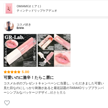
OMIAMI(オミアミ)
ティンテッドリップケアデュオ
コスメ好き
Eririn
5.00
可愛いのに激辛！たらこ唇に
コスメルポのプレゼントキャンペーンに当選し、いただきました可愛い
見た目なのにしっかり刺激があると最近話題のTARAKOリッププランパ
ーシンプルなパッケージデザイ…
続きを見る