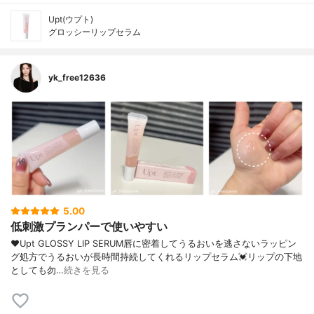
Upt(ウプト)
グロッシーリップセラム
yk_free12636
5.00
低刺激プランパーで使いやすい
❤︎⁡Upt GLOSSY LIP SERUM唇に密着してうるおいを逃さないラッピン
グ処方でうるおいが長時間持続してくれるリップセラム💓⁡リップの下地
としても勿…
続きを見る