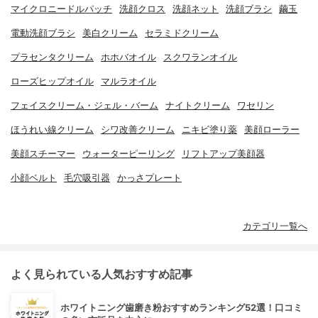
マイクロニードルパッチ
洗顔クロス
洗顔ネット
洗顔ブラシ
繭玉
電動洗顔ブラシ
美白クリーム
セラミドクリーム
プラセンタクリーム
ホホバオイル
スクワランオイル
ローズヒップオイル
マルラオイル
フェイスクリーム・ジェル・バーム
ナイトクリーム
ワセリン
ほうれい線クリーム
シワ改善クリーム
ニキビ塗り薬
美顔ローラー
美顔スチーマー
ウォーターピーリング
リフトアップ美顔器
小顔ベルト
毛穴吸引器
かっさプレート
カテゴリ一覧へ
よく見られている人気おすすめ記事
ホワイトニング歯磨き粉おすすめランキング52選！口コミ