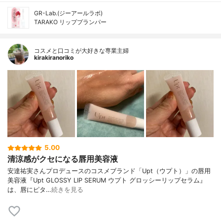
GR-Lab.(ジーアールラボ)
TARAKO リッププランパー
コスメと口コミが大好きな専業主婦
kirakiranoriko
5.00
清涼感がクセになる唇用美容液
安達祐実さんプロデュースのコスメブランド「Upt（ウプト）」の唇用
美容液『Upt GLOSSY LIP SERUM ウプト グロッシーリップセラム』
は、唇にピタ…
続きを見る