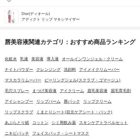
Dior(ディオール)
アディクト リップ マキシマイザー
唇美容液関連カテゴリ：おすすめ商品ランキング
化粧水
乳液
美容液
導入液
オールインワンジェル・クリーム
ナイトパウダー
クレンジング
洗顔料
アイメイクリムーバー
マスカラリムーバー
ピーリングジェル(スクラブ・ゴマージュ)
毛穴スプレー
まつげ美容液
アイクリーム
眉毛美容液
眉毛育毛剤
アイシャンプー
リップバーム
唇パック
リップクリーム
リップスクラブ
くまとりシート(目元ケアシート・パック)
あぶらとり紙
コットン
シミ用飲み薬
スキンケアトラベルセット
ニキビパッチ
フェイスパック・シートマスク