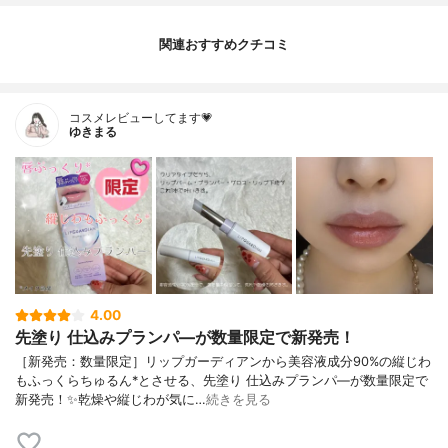
関連おすすめクチコミ
コスメレビューしてます💗
ゆきまる
4.00
先塗り 仕込みプランパ―が数量限定で新発売！
［新発売：数量限定］リップガーディアンから美容液成分90%の縦じわ
もふっくらちゅるん*とさせる、先塗り 仕込みプランパ―が数量限定で
新発売！✨乾燥や縦じわが気に…
続きを見る