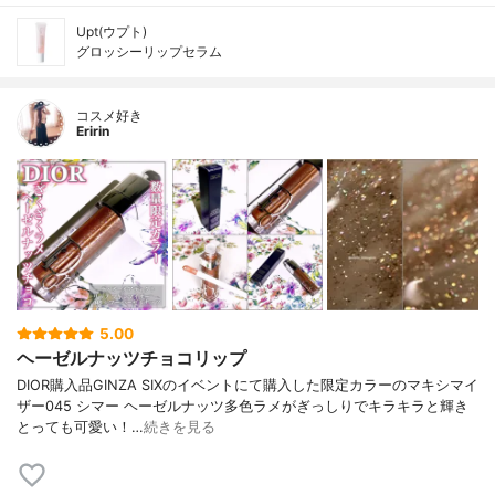
Upt(ウプト)
グロッシーリップセラム
コスメ好き
Eririn
5.00
ヘーゼルナッツチョコリップ
DIOR購入品GINZA SIXのイベントにて購入した限定カラーのマキシマイ
ザー045 シマー ヘーゼルナッツ多色ラメがぎっしりでキラキラと輝き
とっても可愛い！…
続きを見る