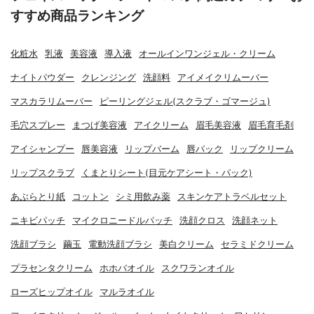
すすめ商品ランキング
化粧水
乳液
美容液
導入液
オールインワンジェル・クリーム
ナイトパウダー
クレンジング
洗顔料
アイメイクリムーバー
マスカラリムーバー
ピーリングジェル(スクラブ・ゴマージュ)
毛穴スプレー
まつげ美容液
アイクリーム
眉毛美容液
眉毛育毛剤
アイシャンプー
唇美容液
リップバーム
唇パック
リップクリーム
リップスクラブ
くまとりシート(目元ケアシート・パック)
あぶらとり紙
コットン
シミ用飲み薬
スキンケアトラベルセット
ニキビパッチ
マイクロニードルパッチ
洗顔クロス
洗顔ネット
洗顔ブラシ
繭玉
電動洗顔ブラシ
美白クリーム
セラミドクリーム
プラセンタクリーム
ホホバオイル
スクワランオイル
ローズヒップオイル
マルラオイル