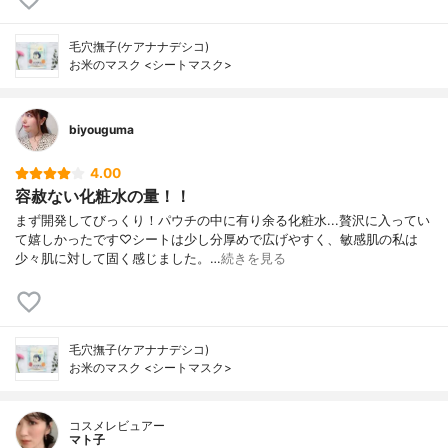
毛穴撫子(ケアナナデシコ)
お米のマスク <シートマスク>
biyouguma
4.00
容赦ない化粧水の量！！
まず開発してびっくり！パウチの中に有り余る化粧水...贅沢に入ってい
て嬉しかったです♡シートは少し分厚めで広げやすく、敏感肌の私は
少々肌に対して固く感じました。…
続きを見る
毛穴撫子(ケアナナデシコ)
お米のマスク <シートマスク>
コスメレビュアー
マト子