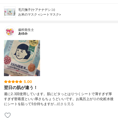
毛穴撫子(ケアナナデシコ)
お米のマスク <シートマスク>
歯科衛生士
あゆみ
5.00
翌日の肌が違う！
週に2.3回使用しています。肌にピタっとはりつくシートで薄すぎず厚
すぎず密着度といい厚さもちょうどいいです。お風呂上がりの化粧水後
にシートを貼って5分待ちますが…
続きを見る