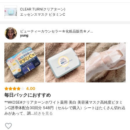
CLEAR TURN(クリアターン)
エッセンスマスク ビタミンC
ビューティーカウンセラー☆化粧品販売☆メ…
yung
4.00
毎日パックにおすすめ
**#KOSE#クリアターンホワイト薬用 美白 美容液マスク高純度ビタミ
ンC誘導体配合⁡30回分 548円（セルレで購入）⁡シートはたくさん切れ込
みがあって、調…
続きを見る