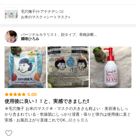
毛穴撫子(ケアナナデシコ)
お米のマスク <シートマスク>
パーソナルカラリスト、顔タイプ、骨格診断…
國唯ひろみ
5.00
使用後に良い！！と、実感できました❗
☆毛穴撫子 お米のマスク☆・マスクの大きさも程よい・美容液もしっ
かり含まれている・乾燥肌にしっかり浸透・張りと弾力は使用後に直ぐ
実感・お風呂上がり直後これでOK…
続きを見る