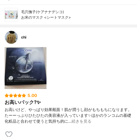
毛穴撫子(ケアナナデシコ)
お米のマスク <シートマスク>
chi
5.00
お高いパック?✨
お高いけど、やっぱり効果覿面！肌が潤うし顔がもちもちになります。
たーーっぷりひたひたの美容液が入っています✨ほかのランコムの基礎
化粧品と合わせて使うと気持ち的に…
続きを見る