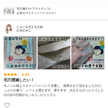
毛穴撫子(ケアナナデシコ)
お米のマスク <シートマスク>
たまに出没する主婦
にゃにゃこ
4.00
毛穴撲滅したい！
モノシル様よりキャンペーンにて当選し、使用させて頂きました🙇‍♀️た
っぷりの液で、シートも薄すぎず、厚すぎず、大きさもぴったりでした
🙆🏻‍♀️次の日肌がもっちり…
続きを見る