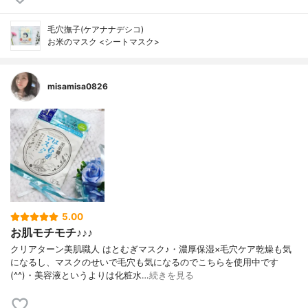
毛穴撫子(ケアナナデシコ)
お米のマスク <シートマスク>
misamisa0826
5.00
お肌モチモチ♪♪♪
クリアターン美肌職人 はとむぎマスク♪・濃厚保湿×毛穴ケア乾燥も気
になるし、マスクのせいで毛穴も気になるのでこちらを使用中です
(^^)・美容液というよりは化粧水…
続きを見る