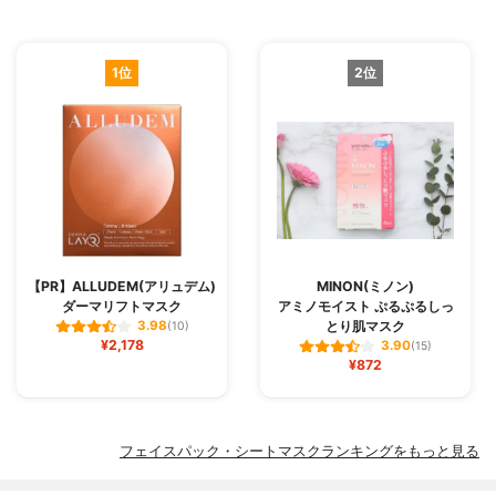
1位
2位
【PR】ALLUDEM(アリュデム)
MINON(ミノン)
ダーマリフトマスク
アミノモイスト ぷるぷるしっ
とり肌マスク
3.98
(10)
¥2,178
3.90
(15)
¥872
フェイスパック・シートマスクランキングをもっと見る