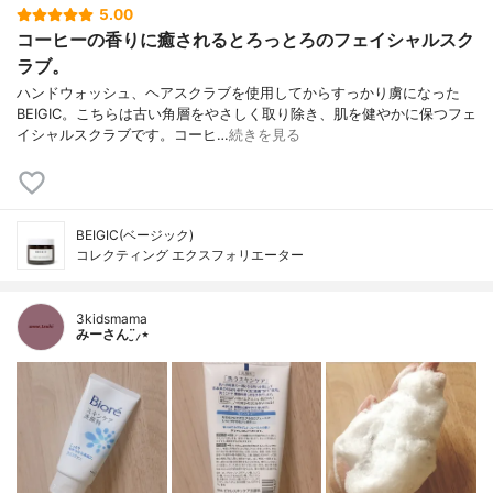
5.00
コーヒーの香りに癒されるとろっとろのフェイシャルスク
ラブ。
ハンドウォッシュ、ヘアスクラブを使用してからすっかり虜になった
BEIGIC。こちらは古い角層をやさしく取り除き、肌を健やかに保つフェ
イシャルスクラブです。コーヒ…
続きを見る
BEIGIC(ベージック)
コレクティング エクスフォリエーター
3kidsmama
みーさん¨̮⸝⋆