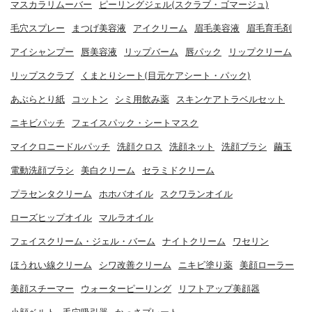
マスカラリムーバー
ピーリングジェル(スクラブ・ゴマージュ)
毛穴スプレー
まつげ美容液
アイクリーム
眉毛美容液
眉毛育毛剤
アイシャンプー
唇美容液
リップバーム
唇パック
リップクリーム
リップスクラブ
くまとりシート(目元ケアシート・パック)
あぶらとり紙
コットン
シミ用飲み薬
スキンケアトラベルセット
ニキビパッチ
フェイスパック・シートマスク
マイクロニードルパッチ
洗顔クロス
洗顔ネット
洗顔ブラシ
繭玉
電動洗顔ブラシ
美白クリーム
セラミドクリーム
プラセンタクリーム
ホホバオイル
スクワランオイル
ローズヒップオイル
マルラオイル
フェイスクリーム・ジェル・バーム
ナイトクリーム
ワセリン
ほうれい線クリーム
シワ改善クリーム
ニキビ塗り薬
美顔ローラー
美顔スチーマー
ウォーターピーリング
リフトアップ美顔器