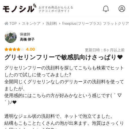
おすすめ商品がもらえる
クチコミポイ活サイト
TOP
スキンケア
洗顔料
freeplus(フリープラス) フラットクリ
保健師
高橋 律子
4.00
更新日時：6ヶ月以上前
グリセリンフリーで敏感肌向けさっぱり❤️
グリセリンフリーの洗顔料を探してこちらも検索でヒット
したので試しに使ってみました?
全開同じくグリセリンなしのデリカーヌの洗顔料を使って
ましたが、
使用感的にはこちらの方が好みかなという感じです( ´ ▽
` )ﾉ❤️
透明なジェル状の洗顔料で、ネットで泡立てました。
結構もこもことたくさんの泡が出来ます。泡質はさっくり