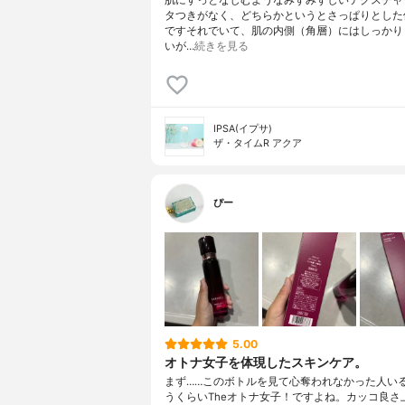
タつきがなく、どちらかというとさっぱりとした
ですそれでいて、肌の内側（角層）にはしっかり
いが…
続きを見る
IPSA(イプサ)
ザ・タイムR アクア
ぴー
5.00
オトナ女子を体現したスキンケア。
まず……このボトルを見て心奪われなかった人い
うくらいTheオトナ女子！ですよね。カッコ良さ