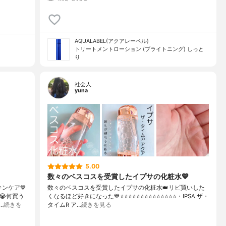
AQUALABEL(アクアレーベル)
トリートメントローション (ブライトニング) しっと
り
社会人
yuna
5.00
数々のベスコスを受賞したイプサの化粧水💙
キンケア💙
数々のベスコスを受賞したイプサの化粧水👑リピ買いした
😭何買う
くなるほど好きになった💙⭐️⭐️⭐️⭐️⭐️⭐️⭐️⭐️⭐️⭐️⭐️⭐️⭐️⭐️・IPSA ザ・
…
続きを
タイムR ア…
続きを見る