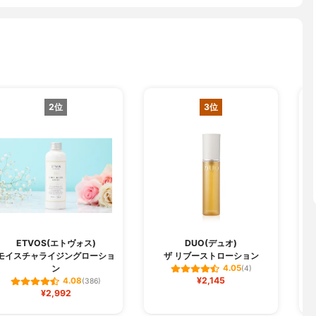
2位
3位
ETVOS(エトヴォス)
DUO(デュオ)
モイスチャライジングローショ
ザ リブーストローション
ン
4.05
(4)
¥2,145
4.08
(386)
¥2,992