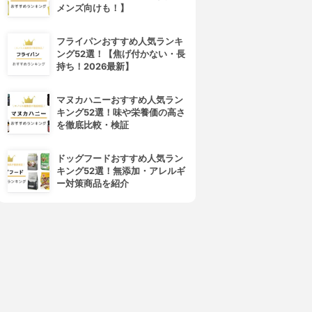
メンズ向けも！】
フライパンおすすめ人気ランキ
ング52選！【焦げ付かない・長
持ち！2026最新】
マヌカハニーおすすめ人気ラン
4位
5位
キング52選！味や栄養価の高さ
を徹底比較・検証
ドッグフードおすすめ人気ラン
キング52選！無添加・アレルギ
ー対策商品を紹介
d program(d プログラム)
ALBION(アルビオン)
バイタライジング＆クリア ロ
フローラドリップ
ーション EX
3.99
(30)
¥6,545
4.01
(1)
¥3,279