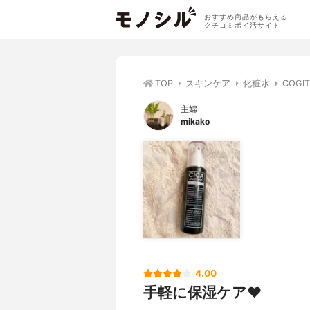
おすすめ商品がもらえる
クチコミポイ活サイト
TOP
スキンケア
化粧水
COG
主婦
mikako
4.00
手軽に保湿ケア❤️