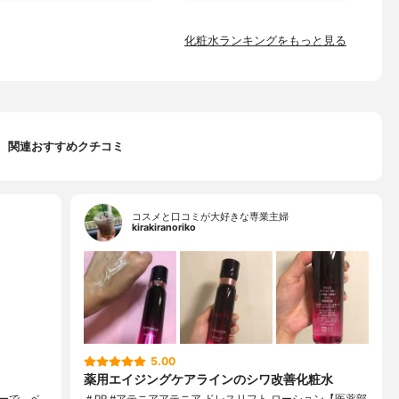
化粧水ランキングをもっと見る
関連おすすめクチコミ
コスメと口コミが大好きな専業主婦
kirakiranoriko
5.00
薬用エイジングケアラインのシワ改善化粧水
ーで、ベ
＃PR #アテニアアテニア ドレスリフト ローション【医薬部