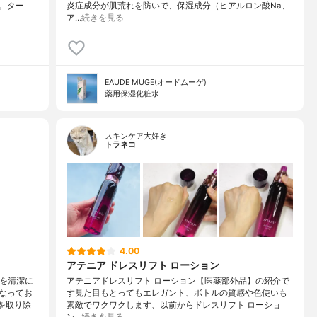
。ター
炎症成分が肌荒れを防いで、保湿成分（ヒアルロン酸Na、
ア…
続きを見る
EAUDE MUGE(オードムーゲ)
薬用保湿化粧水
スキンケア大好き
トラネコ
4.00
アテニア ドレスリフト ローション
肌を清潔に
アテニアドレスリフト ローション【医薬部外品】の紹介で
なってお
す見た目もとってもエレガント、ボトルの質感や色使いも
を取り除
素敵でワクワクします、以前からドレスリフト ローショ
ン…
続きを見る