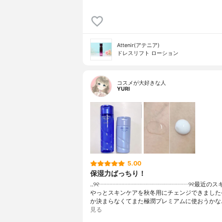
Attenir(アテニア)
ドレスリフト ローション
コスメが大好きな人
YURI
5.00
保湿力ばっちり！
..୨୧┈┈┈┈┈┈┈┈┈┈┈┈┈┈┈୨୧最近のス
やっとスキンケアを秋冬用にチェンジできました
か決まらなくてまた極潤プレミアムに使おうかな
見る