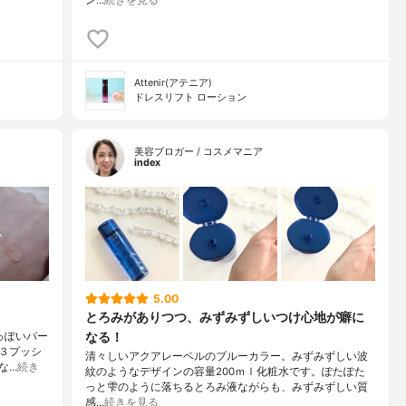
Attenir(アテニア)
ドレスリフト ローション
美容ブロガー / コスメマニア
index
5.00
とろみがありつつ、みずみずしいつけ心地が癖に
なる！
人っぽいパー
３プッシ
清々しいアクアレーベルのブルーカラー。みずみずしい波
な…
続き
紋のようなデザインの容量200ｍｌ化粧水です。ぽたぽた
っと雫のように落ちるとろみ液ながらも、みずみずしい質
感…
続きを見る