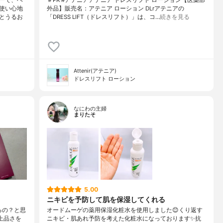
使い心地
外品】販売名：アテニア ローション DLrアテニアの
とうるお
「DRESS LIFT（ドレスリフト）」は、コ…
続きを見る
Attenir(アテニア)
ドレスリフト ローション
なにわの主婦
まりたそ
5.00
ニキビを予防して肌を保湿してくれる
るの？と思
オードムーゲの薬用保湿化粧水を使用しました😊くり返す
上品さを
ニキビ・肌あれ予防を考えた化粧水になっております✨抗