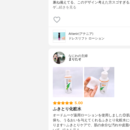
兼ね備えてる、このデザイン考えた方スゴすぎる
ゲ…
続きを見る
Attenir(アテニア)
ドレスリフト ローション
なにわの主婦
まりたそ
5.00
ふきとり化粧水
オードムーゲ薬用ローションを使用しました😊
保ち、うるおいを与えてくれるふきとり化粧水に
ります✨ふきとりケアで、肌の余分な汚れや皮脂
いて…
続きを見る