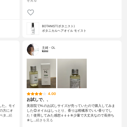
を見る
BOTANIST(ボタニスト)
ボタニカルヘアオイル モイスト
主婦・OL
kimi
4.00
お試しで、、
ました。モイ
美容院でN.のお試しサイズが売っていたので購入してみま
の方にオ
した😊オイルはしっとり、香りは柑橘系でいい香りでし
ベタ…
続
た！使用してみた感想↓↓↓☆少量で大丈夫なので長持ち
☆し…
続きを見る