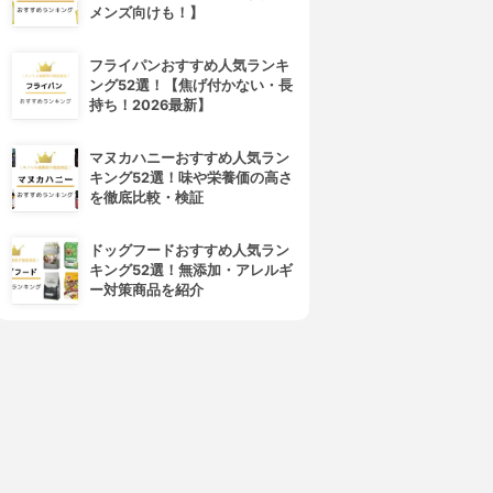
メンズ向けも！】
フライパンおすすめ人気ランキ
ング52選！【焦げ付かない・長
持ち！2026最新】
マヌカハニーおすすめ人気ラン
4位
5位
キング52選！味や栄養価の高さ
を徹底比較・検証
ドッグフードおすすめ人気ラン
キング52選！無添加・アレルギ
ー対策商品を紹介
NATURECO(ナチュレコ)
ゆず油
オーガニック ヘアオイル
ヘアオイル
3.85
3.82
(1)
(25)
¥1,980
¥688