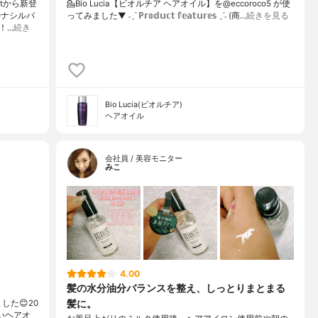
tから新登
💁Bio Lucia【ビオルチア ヘアオイル】を@eccoroco5 が使
ルナシルバ
ってみました⁡⁡⁡⁡▼⁡⁡ ˗ˏˋ ℙ𝕣𝕠𝕕𝕦𝕔𝕥 𝕗𝕖𝕒𝕥𝕦𝕣𝕖𝕤 ˎˊ˗ (商…
続きを見る
！…
続き
Bio Lucia(ビオルチア)
ヘアオイル
会社員 / 美容モニター
みこ
4.00
髪の水分油分バランスを整え、しっとりまとまる
髪に。
しました😊20
いヘアオ