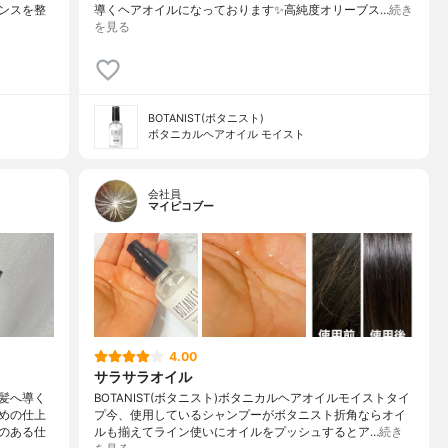
ンスを整
導くヘアオイルになっております✨高純度オリーブス…
続き
を見る
BOTANIST(ボタニスト)
ボタニカルヘアオイル モイスト
会社員
マイピコブー
4.00
サラサラオイル
髪へ導く
BOTANIST(ボタニスト)ボタニカルヘアオイルモイストタイ
めの仕上
プ今、使用しているシャンプーがボタニスト折角ならオイ
のある仕
ルも揃えてライン使いにオイルをプッシュするとア…
続き