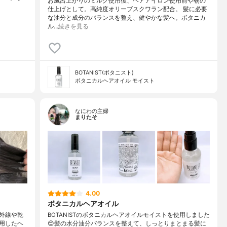
お風呂上がりのミルク使用後、ヘアアイロン使用前や朝の
仕上げとして。高純度オリーブスクワラン配合。 髪に必要
な油分と成分のバランスを整え、健やかな髪へ。ボタニカ
ル…
続きを見る
BOTANIST(ボタニスト)
ボタニカルヘアオイル モイスト
なにわの主婦
まりたそ
4.00
ボタニカルヘアオイル
外線や乾
BOTANISTのボタニカルヘアオイルモイストを使用しました
用したヘ
😊髪の水分油分バランスを整えて、しっとりまとまる髪に