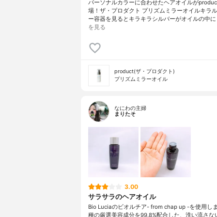
パーソナルカラーに合わせたヘアオイルがproduc
場！ザ・プロダクト プリズムミラーオイルキラ
ー容器を見るとキラキラシルバーがオイルの中に
を見る
product(ザ・プロダクト)
プリズムミラーオイル
なにわの主婦
まりたそ
3.00
サラサラのヘアオイル
Bio Luciaのビオルチア- from chap up -を使用
種の厳選美容成分を99.8%配合した、洗い流さな