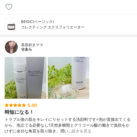
BEIGIC(ベージック)
コレクティング エクスフォリエーター
美容好きママ
せあら
5.00
時短になる！
トラブル後の肌をキレイにリセットする洗顔料です⭐泡が直接出てくる
から、泡立てる必要なし?天然多糖類とグリコール酸の働きで負担をか
けずに余分な角質を取り除き、潤い…
続きを見る