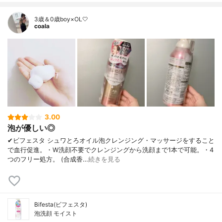
3歳＆0歳boy×OL🤍
coala
3.00
泡が優しい◎
✔︎ビフェスタ シュワとろオイル泡クレンジング・マッサージをすること
で血行促進。・W洗顔不要でクレンジングから洗顔まで1本で可能。・4
つのフリー処方。 (合成香…
続きを見る
Bifesta(ビフェスタ)
泡洗顔 モイスト