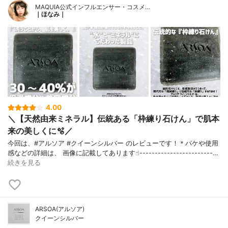
MAQUIA公式インフルエンサー・コスメ…
｜ほなみ｜
4.00
＼【天然由来ミネラル】伝統ある「枠練り石けん」で肌本
来の美しくに🫧／
今回は、#アルソア #クイーンシルバー のレビューです！＊パケや使用
感などの詳細は、 画像に記載してあります☝︎------------------------…
続きを見る
ARSOA(アルソア)
クイーンシルバー