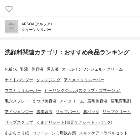
ARSOA(アルソア)
クイーンシルバー
洗顔料関連カテゴリ：おすすめ商品ランキング
化粧水
乳液
美容液
導入液
オールインワンジェル・クリーム
ナイトパウダー
クレンジング
アイメイクリムーバー
マスカラリムーバー
ピーリングジェル(スクラブ・ゴマージュ)
毛穴スプレー
まつげ美容液
アイクリーム
眉毛美容液
眉毛育毛剤
アイシャンプー
唇美容液
リップバーム
唇パック
リップクリーム
リップスクラブ
くまとりシート(目元ケアシート・パック)
あぶらとり紙
コットン
シミ用飲み薬
スキンケアトラベルセット