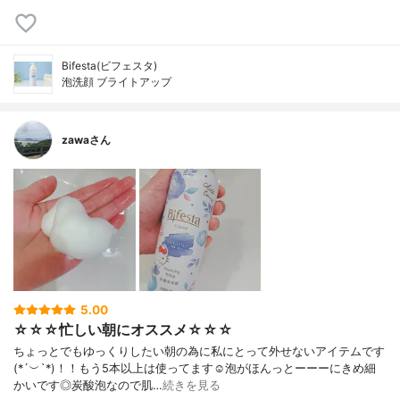
Bifesta(ビフェスタ)
泡洗顔 ブライトアップ
zawaさん
5.00
☆☆☆忙しい朝にオススメ☆☆☆
ちょっとでもゆっくりしたい朝の為に私にとって外せないアイテムです
(*´︶`*)！！もう5本以上は使ってます☺️泡がほんっとーーーにきめ細
かいです◎炭酸泡なので肌…
続きを見る