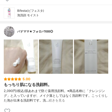
Bifesta(ビフェスタ)
泡洗顔 モイスト
バドママ★フォロバ100◎
5.00
もっちり肌になる洗顔料。
2,090円(税込)肌あれまで防ぐ薬用洗顔料。※商品名称に「クレンジン
グ」と入っていますが、メイク落としではなく洗顔料です。こっくりし
た泡が出来る洗顔料です。洗…
続きを見る