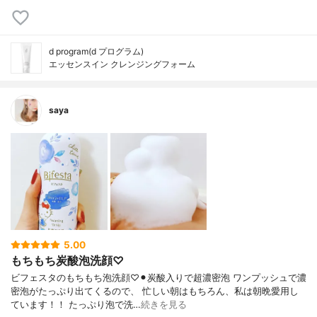
d program(d プログラム)
エッセンスイン クレンジングフォーム
saya
5.00
もちもち炭酸泡洗顔♡
ビフェスタのもちもち泡洗顔♡⚫︎炭酸入りで超濃密泡 ワンプッシュで濃
密泡がたっぷり出てくるので、 忙しい朝はもちろん、私は朝晩愛用し
ています！！ たっぷり泡で洗…
続きを見る