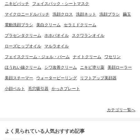
ニキビパッチ
フェイスパック・シートマスク
マイクロニードルパッチ
洗顔クロス
洗顔ネット
洗顔ブラシ
繭玉
電動洗顔ブラシ
美白クリーム
セラミドクリーム
プラセンタクリーム
ホホバオイル
スクワランオイル
ローズヒップオイル
マルラオイル
フェイスクリーム・ジェル・バーム
ナイトクリーム
ワセリン
ほうれい線クリーム
シワ改善クリーム
ニキビ塗り薬
美顔ローラー
美顔スチーマー
ウォーターピーリング
リフトアップ美顔器
小顔ベルト
毛穴吸引器
かっさプレート
カテゴリ一覧へ
よく見られている人気おすすめ記事