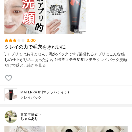
3.00
クレイの力で毛穴をきれいに
\ アプリではありません、毛穴パックです /⁡⁡某盛れるアプリにこんな感
じの仕上がりの…あったよね？🤣⁡⁡⁡💐マテラ8181マテラクレイパック⁡⁡洗顔
だけで落と…
続きを見る
MATERRA 81(マテラハチイチ)
クレイパック
専業主婦🍒´-
ちゃんあり