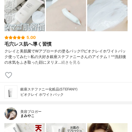
5.00
毛穴レス肌へ導く習慣
クレイと美肌菌でWアプローチの塗るパック!?ビオクレイホワイトパッ
ク使ってみた✨私の大好き銀座ステファニーさんのアイテム！^^洗顔後
の水気をふき取った顔にヌリヌ…
続きを見る
銀座ステファニー化粧品(STEFANY)
ビオクレイ ホワイトパック
美容ブロガー
まみやこ