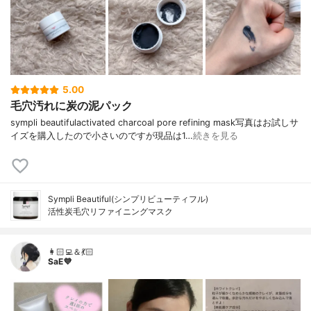
5.00
毛穴汚れに炭の泥パック
sympli beautifulactivated charcoal pore refining mask写真はお試しサ
イズを購入したので小さいのですが現品は1…
続きを見る
Sympli Beautiful(シンプリビューティフル)
活性炭毛穴リファイニングマスク
👩🏻‍💻＆💃🏻
SaE💜