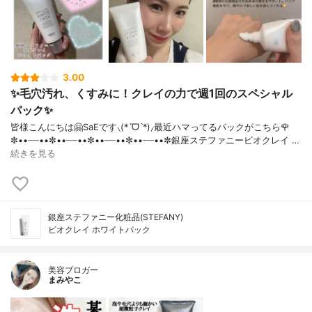
3.00
✨毛穴汚れ、くすみに！クレイの力で週1回のスペシャル
パック✨
皆様こんにちは🤗SaEです⸜(*ˊᗜˋ*)⸝最近ハマってるパックがこちら🌹
✼••┈┈••✼••┈┈••✼••┈┈••✼••┈┈••✼銀座ステファニービオクレイ …
続きを見る
銀座ステファニー化粧品(STEFANY)
ビオクレイ ホワイトパック
美容ブロガー
まみやこ