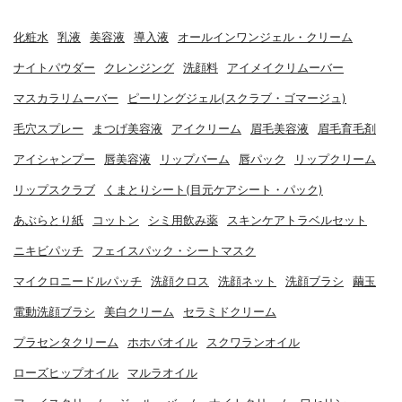
化粧水
乳液
美容液
導入液
オールインワンジェル・クリーム
ナイトパウダー
クレンジング
洗顔料
アイメイクリムーバー
マスカラリムーバー
ピーリングジェル(スクラブ・ゴマージュ)
毛穴スプレー
まつげ美容液
アイクリーム
眉毛美容液
眉毛育毛剤
アイシャンプー
唇美容液
リップバーム
唇パック
リップクリーム
リップスクラブ
くまとりシート(目元ケアシート・パック)
あぶらとり紙
コットン
シミ用飲み薬
スキンケアトラベルセット
ニキビパッチ
フェイスパック・シートマスク
マイクロニードルパッチ
洗顔クロス
洗顔ネット
洗顔ブラシ
繭玉
電動洗顔ブラシ
美白クリーム
セラミドクリーム
プラセンタクリーム
ホホバオイル
スクワランオイル
ローズヒップオイル
マルラオイル