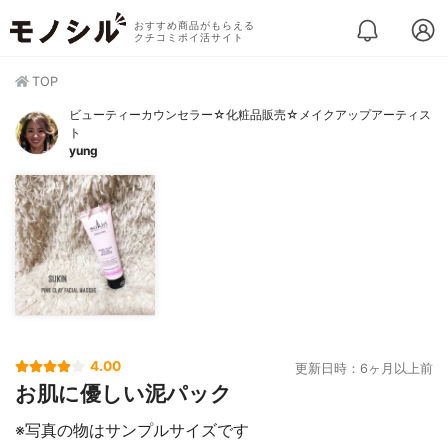
おすすめ商品がもらえる
クチコミポイ活サイト
TOP
ビューティーカウンセラー☆化粧品販売☆メイクアップアーティス
ト
yung
4.00
更新日時：6ヶ月以上前
お肌に優しい泥パック
※写真の物はサンプルサイズです