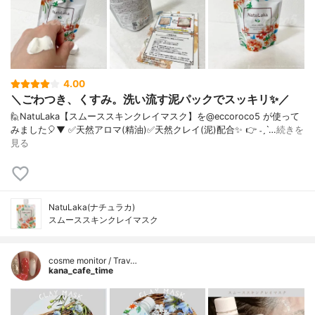
4.00
＼ごわつき、くすみ。洗い流す泥パックでスッキリ✨／
🙋NatuLaka【スムーススキンクレイマスク】を@eccoroco5 が使って
みました🎈⁡⁡⁡▼ ✅天然アロマ(精油)✅天然クレイ(泥)配合✨⁡⁡ 👉 ˗ˏˋ…
続きを
見る
NatuLaka(ナチュラカ)
スムーススキンクレイマスク
cosme monitor / Trav…
kana_cafe_time