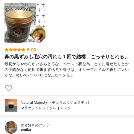
5.00
鼻の黒ずみも毛穴の汚れも１回で結構、ごっそりとれる。
最初からやわらかいさらとろな、ペースト状な為、とくに混ぜたりとか
の手間がなく使用出来ます(//∇//)香りは、オリーブオイルの香りに近い
かな。乾いてパリパリにな…
続きを見る
Natural Majesty(ナチュラルマジェスティ)
マラケシュレッドクレイマスク
美容好きのアラサー
emika