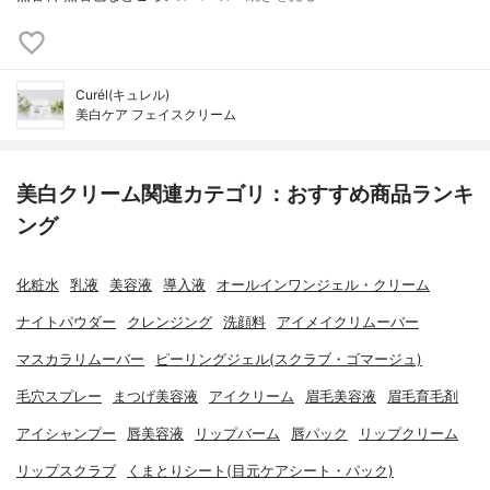
Curél(キュレル)
美白ケア フェイスクリーム
美白クリーム関連カテゴリ：おすすめ商品ランキ
ング
化粧水
乳液
美容液
導入液
オールインワンジェル・クリーム
ナイトパウダー
クレンジング
洗顔料
アイメイクリムーバー
マスカラリムーバー
ピーリングジェル(スクラブ・ゴマージュ)
毛穴スプレー
まつげ美容液
アイクリーム
眉毛美容液
眉毛育毛剤
アイシャンプー
唇美容液
リップバーム
唇パック
リップクリーム
リップスクラブ
くまとりシート(目元ケアシート・パック)