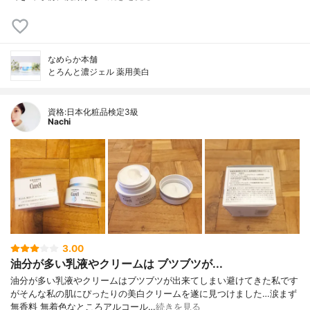
なめらか本舗
とろんと濃ジェル 薬用美白
資格:日本化粧品検定3級
Nachi
3.00
油分が多い乳液やクリームは ブツブツが...
油分が多い乳液やクリームはブツブツが出来てしまい避けてきた私です
がそんな私の肌にぴったりの美白クリームを遂に見つけました…涙まず
無香料 無着色なところアルコール…
続きを見る