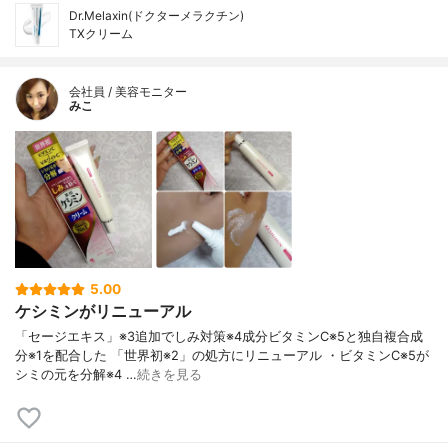
Dr.Melaxin(ドクターメラクチン)
TXクリーム
会社員 / 美容モニター
みこ
5.00
ケシミンがリニューアル
「セージエキス」※3追加でしみ対策※4成分ビタミンC※5と独自複合成
分※1を配合した 「世界初※2」の処方にリニューアル ・ビタミンC※5が
シミの元を分解※4 …
続きを見る