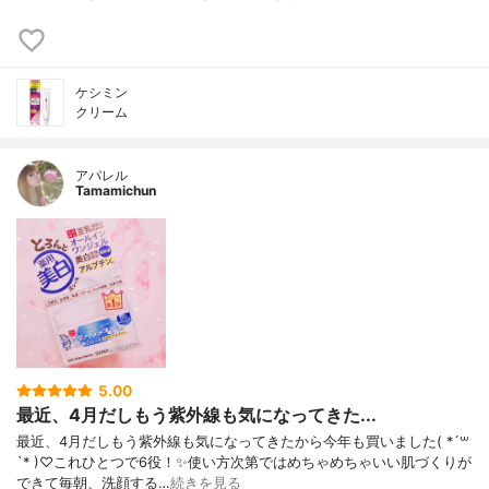
ケシミン
クリーム
アパレル
Tamamichun
5.00
最近、4月だしもう紫外線も気になってきた...
最近、4月だしもう紫外線も気になってきたから今年も買いました( *´꒳
`* )♡これひとつで6役！✨使い方次第ではめちゃめちゃいい肌づくりが
できて毎朝、洗顔する…
続きを見る