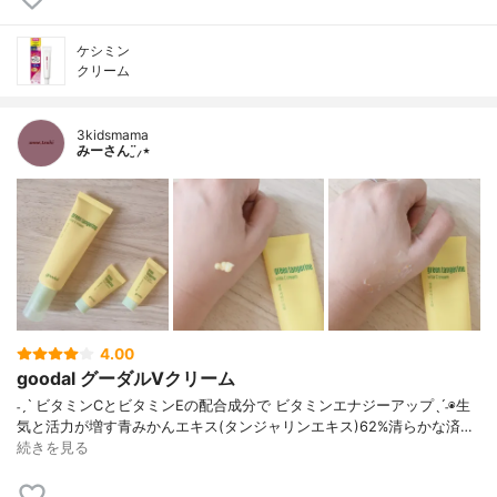
ケシミン
クリーム
3kidsmama
みーさん¨̮⸝⋆
4.00
goodal グーダルVクリーム
˗ˏˋ ビタミンCとビタミンEの配合成分で ビタミンエナジーアップˎˊ˗◉生
気と活力が増す青みかんエキス(タンジャリンエキス)62%清らかな済…
続きを見る