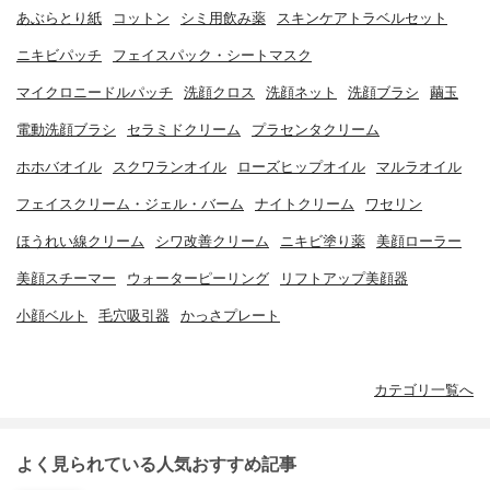
あぶらとり紙
コットン
シミ用飲み薬
スキンケアトラベルセット
ニキビパッチ
フェイスパック・シートマスク
マイクロニードルパッチ
洗顔クロス
洗顔ネット
洗顔ブラシ
繭玉
電動洗顔ブラシ
セラミドクリーム
プラセンタクリーム
ホホバオイル
スクワランオイル
ローズヒップオイル
マルラオイル
フェイスクリーム・ジェル・バーム
ナイトクリーム
ワセリン
ほうれい線クリーム
シワ改善クリーム
ニキビ塗り薬
美顔ローラー
美顔スチーマー
ウォーターピーリング
リフトアップ美顔器
小顔ベルト
毛穴吸引器
かっさプレート
カテゴリ一覧へ
よく見られている人気おすすめ記事