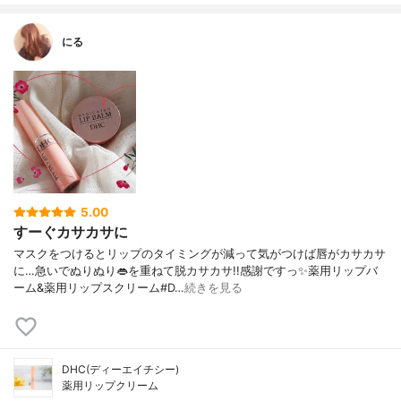
にる
5.00
すーぐカサカサに
マスクをつけるとリップのタイミングが減って気がつけば唇がカサカサ
に…急いでぬりぬり👄を重ねて脱カサカサ!!感謝ですっ✨薬用リップバ
ーム&薬用リップスクリーム#D…
続きを見る
DHC(ディーエイチシー)
薬用リップクリーム