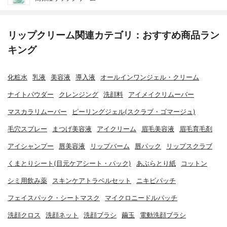
リップクリーム関連カテゴリ：おすすめ商品ラン
キング
化粧水
乳液
美容液
導入液
オールインワンジェル・クリーム
ナイトパウダー
クレンジング
洗顔料
アイメイクリムーバー
マスカラリムーバー
ピーリングジェル(スクラブ・ゴマージュ)
毛穴スプレー
まつげ美容液
アイクリーム
眉毛美容液
眉毛育毛剤
アイシャンプー
唇美容液
リップバーム
唇パック
リップスクラブ
くまとりシート(目元ケアシート・パック)
あぶらとり紙
コットン
シミ用飲み薬
スキンケアトラベルセット
ニキビパッチ
フェイスパック・シートマスク
マイクロニードルパッチ
洗顔クロス
洗顔ネット
洗顔ブラシ
繭玉
電動洗顔ブラシ