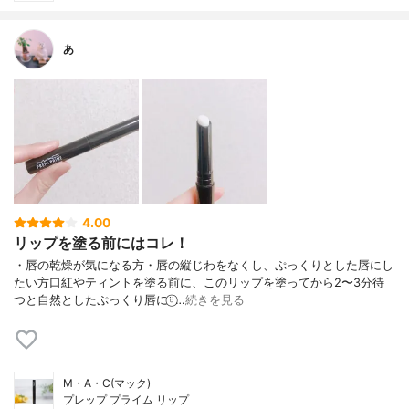
あ
4.00
リップを塗る前にはコレ！
・唇の乾燥が気になる方・唇の縦じわをなくし、ぷっくりとした唇にし
たい方口紅やティントを塗る前に、このリップを塗ってから2〜3分待
つと自然としたぷっくり唇に⍤⃝︎…
続きを見る
M・A・C(マック)
プレップ プライム リップ