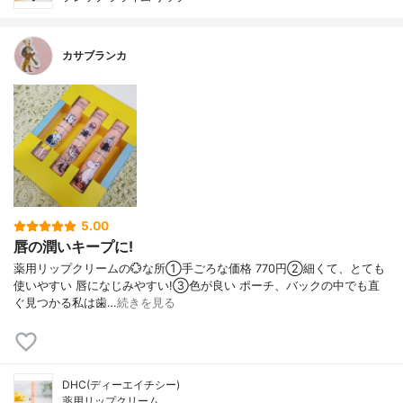
カサブランカ
5.00
唇の潤いキープに!
薬用リップクリームの💮な所①手ごろな価格 770円②細くて、とても
使いやすい 唇になじみやすい!③色が良い ポーチ、バックの中でも直
ぐ見つかる私は歯…
続きを見る
DHC(ディーエイチシー)
薬用リップクリーム