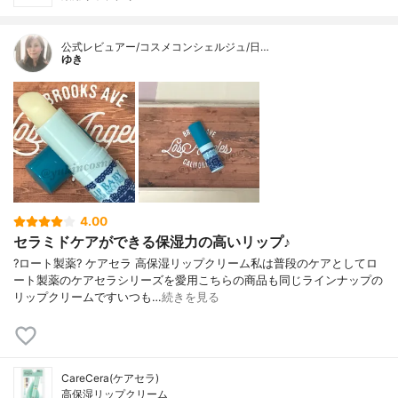
公式レビュアー/コスメコンシェルジュ/日…
ゆき
4.00
セラミドケアができる保湿力の高いリップ♪
?ロート製薬? ケアセラ 高保湿リップクリーム私は普段のケアとしてロ
ート製薬のケアセラシリーズを愛用こちらの商品も同じラインナップの
リップクリームですいつも…
続きを見る
CareCera(ケアセラ)
高保湿リップクリーム