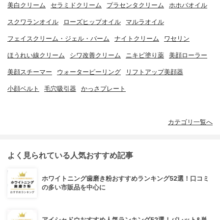
美白クリーム
セラミドクリーム
プラセンタクリーム
ホホバオイル
スクワランオイル
ローズヒップオイル
マルラオイル
フェイスクリーム・ジェル・バーム
ナイトクリーム
ワセリン
ほうれい線クリーム
シワ改善クリーム
ニキビ塗り薬
美顔ローラー
美顔スチーマー
ウォーターピーリング
リフトアップ美顔器
小顔ベルト
毛穴吸引器
かっさプレート
カテゴリ一覧へ
よく見られている人気おすすめ記事
ホワイトニング歯磨き粉おすすめランキング52選！口コミ
の多い市販品を中心に
アイシャドウおすすめ人気ランキング52選！パレット&単