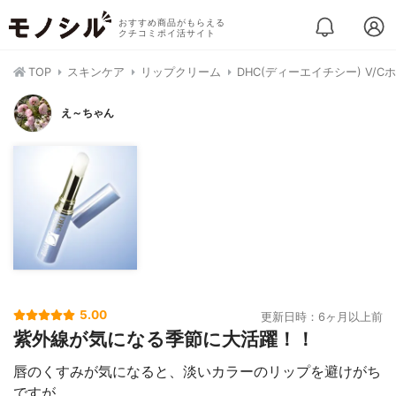
おすすめ商品がもらえる
クチコミポイ活サイト
TOP
スキンケア
リップクリーム
DHC(ディーエイチシー) V/
え～ちゃん
5.00
更新日時：6ヶ月以上前
紫外線が気になる季節に大活躍！！
唇のくすみが気になると、淡いカラーのリップを避けがち
ですが、