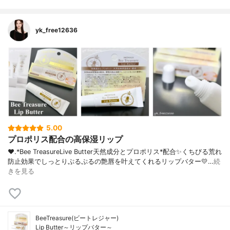
yk_free12636
5.00
プロポリス配合の高保湿リップ
❤︎.*⁡Bee TreasureLive Butter⁡天然成分とプロポリス*配合✨くちびる荒れ
防止効果でしっとりぷるぷるの艶唇を叶えてくれるリップバター💛⁡…
続
きを見る
BeeTreasure(ビートレジャー)
Lip Butter～リップバター～