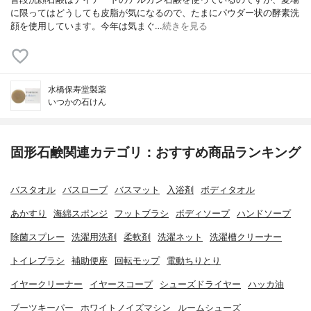
に限ってはどうしても皮脂が気になるので、たまにパウダー状の酵素洗
顔を使用しています。今年は気まぐ…
続きを見る
水橋保寿堂製薬
いつかの石けん
固形石鹸関連カテゴリ：おすすめ商品ランキング
バスタオル
バスローブ
バスマット
入浴剤
ボディタオル
あかすり
海綿スポンジ
フットブラシ
ボディソープ
ハンドソープ
除菌スプレー
洗濯用洗剤
柔軟剤
洗濯ネット
洗濯槽クリーナー
トイレブラシ
補助便座
回転モップ
電動ちりとり
イヤークリーナー
イヤースコープ
シューズドライヤー
ハッカ油
ブーツキーパー
ホワイトノイズマシン
ルームシューズ