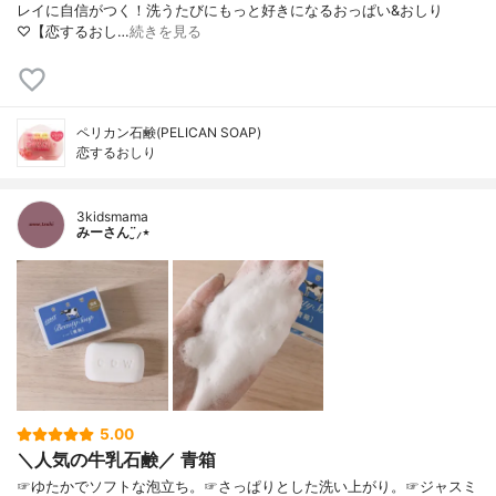
レイに自信がつく！洗うたびにもっと好きになるおっぱい&おしり
♡【恋するおし…
続きを見る
ペリカン石鹸(PELICAN SOAP)
恋するおしり
3kidsmama
みーさん¨̮⸝⋆
5.00
＼人気の牛乳石鹸／ 青箱
☞ゆたかでソフトな泡立ち。☞さっぱりとした洗い上がり。☞ジャスミ