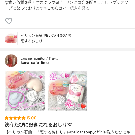
な古い角質を落とすスクラブ&ピーリング成分を配合したヒップケアソ
ープになっております✨こちらはハ…
続きを見る
ペリカン石鹸(PELICAN SOAP)
恋するおしり
cosme monitor / Trav…
kana_cafe_time
5.00
洗うたびに好きになるおしり♡
【ペリカン石鹸】「恋するおしり」@pelicansoap_official洗うたびにキ