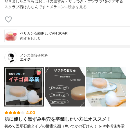
だきましたこちらはおしりの黒ずみ・ザラつき・ブツブツ*をケアする
スクラブ石けんなんです＊メラニン…
続きを見る
ペリカン石鹸(PELICAN SOAP)
恋するおしり
メンズ美容研究科
エイジ
4.00
肌に優しく黒ずみ毛穴を卒業したい方にオススメ！
初めて固形石鹸タイプの酵素洗顔（#いつかの石けん ）を #水橋保寿堂