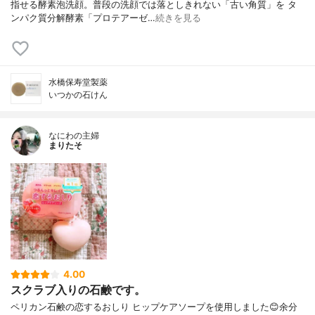
指せる酵素泡洗顔。普段の洗顔では落としきれない「古い角質」を タ
ンパク質分解酵素「プロテアーゼ…
続きを見る
水橋保寿堂製薬
いつかの石けん
なにわの主婦
まりたそ
4.00
スクラブ入りの石鹸です。
ペリカン石鹸の恋するおしり ヒップケアソープを使用しました😊余分