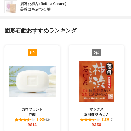
麗凍化粧品(Reitou Cosme)
薔薇はちみつ石鹸
固形石鹸おすすめランキング
1位
2位
カウブランド
マックス
赤箱
薬用柿渋 石けん
3.93
3.89
(62)
(2)
¥814
¥356