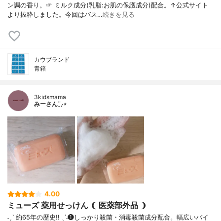
ン調の香り。☞ ミルク成分(乳脂:お肌の保護成分)配合。↑公式サイト
より抜粋しました。今回はバス…
続きを見る
カウブランド
青箱
3kidsmama
みーさん¨̮⸝⋆
4.00
ミューズ 薬用せっけん ❨ 医薬部外品 ❩
˗ˏˋ 約65年の歴史‼︎ ˎˊ˗❶しっかり殺菌・消毒殺菌成分配合。幅広いバイ