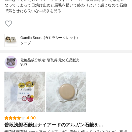
なってしまって日焼け止めと眉毛を描いて終わりという感じなので石鹸
で落とせたら良いな…
続きを見る
Gamila Secret(ガミラシークレット)
ソープ
化粧品成分検定1級取得 元化粧品販売
yuri
4.00
普段洗顔石鹸はナイアードのアルガン石鹸を...
普段洗顔石鹸はナイアードのアルガン石鹸を使っているのですが、夏場