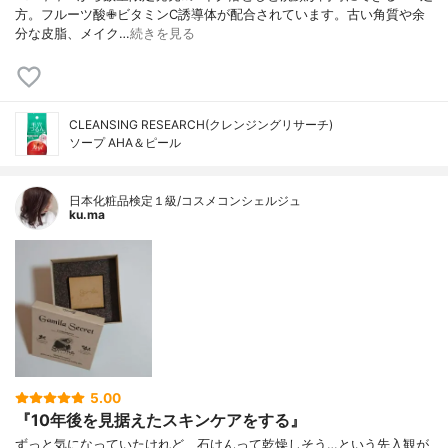
方。フルーツ酸✙ビタミンC誘導体が配合されています。古い角質や余
分な皮脂、メイク…
続きを見る
CLEANSING RESEARCH(クレンジングリサーチ)
ソープ AHA＆ピール
日本化粧品検定１級/コスメコンシェルジュ
ku.ma
5.00
『10年後を見据えたスキンケアをする』
ずっと気になっていたけれど、石けんって乾燥しそう…という先入観が