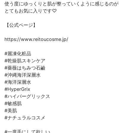
使う度にゆっくりと肌が整っていくように感じるのが
とてもお気に入りです♡
【公式ページ】
https://www.reitoucosme.jp/
#麗凍化粧品
#乾燥肌スキンケア
#薔薇はちみつ石鹼
#沖縄海洋深層水
#海洋深層水
#HyperGrix
#ハイパーグリックス
#敏感肌
#美肌
#ナチュラルコスメ
#一度手にして欲しい