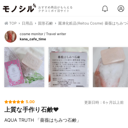
おすすめ商品がもらえる
クチコミポイ活サイト
TOP
日用品
固形石鹸
麗凍化粧品(Reitou Cosme) 薔薇はちみ
cosme monitor / Travel writer
kana_cafe_time
5.00
更新日時：6ヶ月以上前
上質な手作り石鹸❤️
AQUA TRUTH 「薔薇はちみつ石鹸」