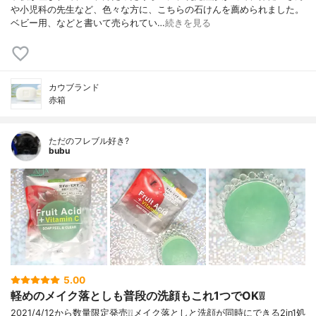
や小児科の先生など、色々な方に、こちらの石けんを薦められました。
ベビー用、などと書いて売られてい…
続きを見る
カウブランド
赤箱
ただのフレブル好き?
bubu
5.00
軽めのメイク落としも普段の洗顔もこれ1つでOK❕❕
2021/4/12から数量限定発売❕❕メイク落としと洗顔が同時にできる2in1処