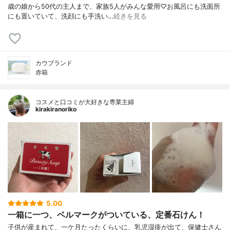
歳の娘から50代の主人まで、家族5人がみんな愛用♡お風呂にも洗面所
にも置いていて、洗顔にも手洗い…
続きを見る
カウブランド
赤箱
コスメと口コミが大好きな専業主婦
kirakiranoriko
5.00
一箱に一つ、ベルマークがついている、定番石けん！
子供が産まれて、一ケ月たったくらいに、乳児湿疹が出て、保健士さん