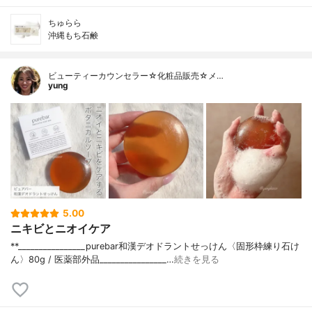
ちゅらら
沖縄もち石鹸
ビューティーカウンセラー☆化粧品販売☆メ…
yung
5.00
ニキビとニオイケア
**________________⁡⁡purebar⁡和漢デオドラントせっけん〈固形枠練り石け
ん〉⁡80g / 医薬部外品⁡________________⁡…
続きを見る