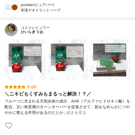
purebar(ピュアバー)
和漢デオドラントソープ
コスメレビュワー
ひいらぎ りお
5.00
＼ニキビもくすみもまるっと解決！？／
フルーツに含まれる天然由来の成分、AHA（アルファヒドロキシ酸）を
配合。古い角質層のターンオーバーを促進させて、肌をなめらかにつや
やかに整える作用があるのだとか…
続きを見る