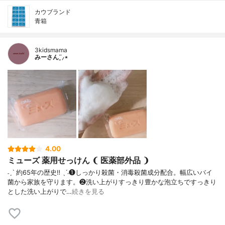
カウブランド
青箱
3kidsmama
みーさん¨̮⸝⋆
4.00
ミューズ 薬用せっけん ❨ 医薬部外品 ❩
˗ˏˋ 約65年の歴史‼︎ ˎˊ˗❶しっかり殺菌・消毒殺菌成分配合。幅広いバイ
菌から家族を守ります。❷洗い上がりすっきり豊かな泡立ちですっきり
とした洗い上がりで…
続きを見る