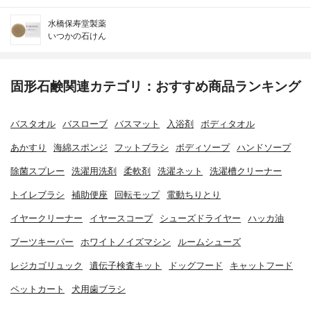
水橋保寿堂製薬
いつかの石けん
固形石鹸関連カテゴリ：おすすめ商品ランキング
バスタオル
バスローブ
バスマット
入浴剤
ボディタオル
あかすり
海綿スポンジ
フットブラシ
ボディソープ
ハンドソープ
除菌スプレー
洗濯用洗剤
柔軟剤
洗濯ネット
洗濯槽クリーナー
トイレブラシ
補助便座
回転モップ
電動ちりとり
イヤークリーナー
イヤースコープ
シューズドライヤー
ハッカ油
ブーツキーパー
ホワイトノイズマシン
ルームシューズ
レジカゴリュック
遺伝子検査キット
ドッグフード
キャットフード
ペットカート
犬用歯ブラシ