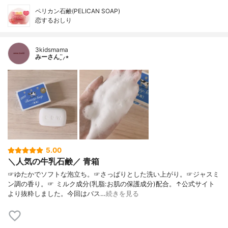
ペリカン石鹸(PELICAN SOAP)
恋するおしり
3kidsmama
みーさん¨̮⸝⋆
5.00
＼人気の牛乳石鹸／ 青箱
☞ゆたかでソフトな泡立ち。☞さっぱりとした洗い上がり。☞ジャスミ
ン調の香り。☞ ミルク成分(乳脂:お肌の保護成分)配合。↑公式サイト
より抜粋しました。今回はバス…
続きを見る