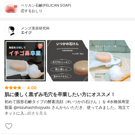
ペリカン石鹸(PELICAN SOAP)
恋するおしり
メンズ美容研究科
エイジ
4.00
肌に優しく黒ずみ毛穴を卒業したい方にオススメ！
初めて固形石鹸タイプの酵素洗顔（#いつかの石けん ）を #水橋保寿堂
製薬 @mizuhashihojyudo さんからいただき、使ってみました。泡立て
ネットに入…
続きを見る