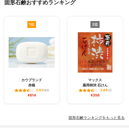
固形石鹸おすすめランキング
1位
2位
カウブランド
マックス
赤箱
薬用柿渋 石けん
3.93
3.89
(62)
(2)
¥814
¥356
固形石鹸ランキングをもっと見る