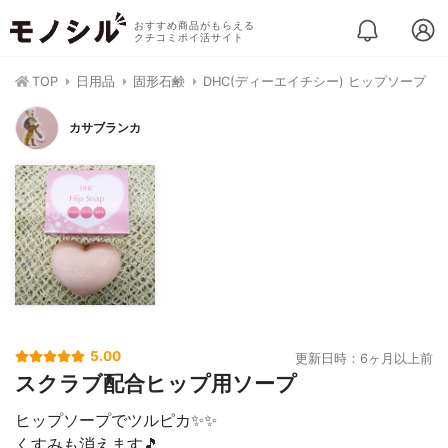
おすすめ商品がもらえる
クチコミポイ活サイト
TOP
日用品
固形石鹸
DHC(ディーエイチシー) ヒップソープ
カサブランカ
5.00
更新日時：6ヶ月以上前
スクラブ配合ヒップ用ソープ
ヒップソープでツルピカ✨✨
くすみも消えます🎵