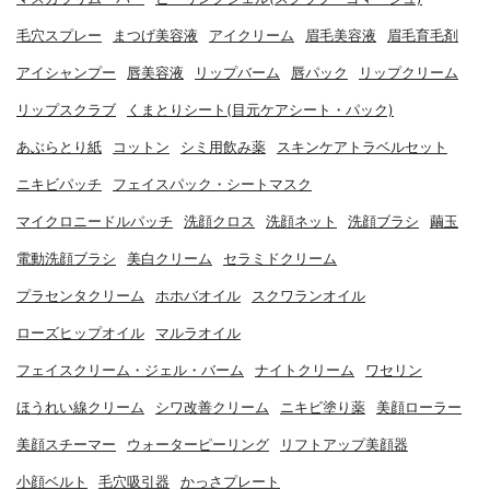
毛穴スプレー
まつげ美容液
アイクリーム
眉毛美容液
眉毛育毛剤
アイシャンプー
唇美容液
リップバーム
唇パック
リップクリーム
リップスクラブ
くまとりシート(目元ケアシート・パック)
あぶらとり紙
コットン
シミ用飲み薬
スキンケアトラベルセット
ニキビパッチ
フェイスパック・シートマスク
マイクロニードルパッチ
洗顔クロス
洗顔ネット
洗顔ブラシ
繭玉
電動洗顔ブラシ
美白クリーム
セラミドクリーム
プラセンタクリーム
ホホバオイル
スクワランオイル
ローズヒップオイル
マルラオイル
フェイスクリーム・ジェル・バーム
ナイトクリーム
ワセリン
ほうれい線クリーム
シワ改善クリーム
ニキビ塗り薬
美顔ローラー
美顔スチーマー
ウォーターピーリング
リフトアップ美顔器
小顔ベルト
毛穴吸引器
かっさプレート