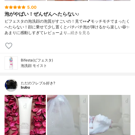
5.00
泡がやばい！ぜんぜんへたらない♪
ビフェスタの泡洗顔の泡質がすごいの！見て👀💕モッチモチでまったく
へたらない！顔に乗せて少し置くとパチパチ泡が弾けるから楽しい😆✨
あまりに感動しすぎてレビューより…
続きを見る
Bifesta(ビフェスタ)
泡洗顔 モイスト
ただのフレブル好き?
bubu