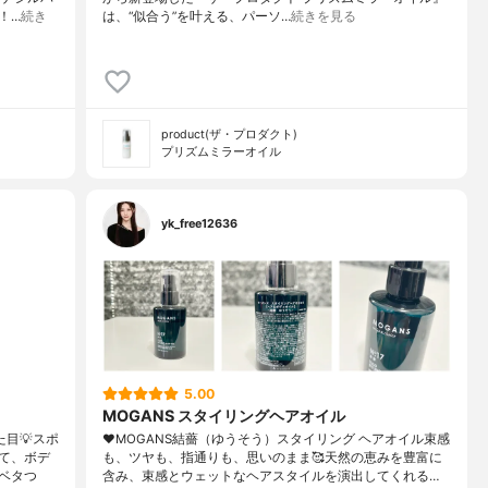
！…
続き
は、“似合う”を叶える、パーソ…
続きを見る
product(ザ・プロダクト)
プリズムミラーオイル
yk_free12636
5.00
MOGANS スタイリングヘアオイル
目💡スポ
♥MOGANS結薔（ゆうそう）スタイリング ヘアオイル束感
て、ボデ
も、ツヤも、指通りも、思いのまま🥰天然の恵みを豊富に
ベタつ
含み、束感とウェットなヘアスタイルを演出してくれる…