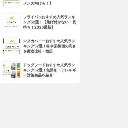
メンズ向けも！】
フライパンおすすめ人気ランキ
ング52選！【焦げ付かない・長
持ち！2026最新】
4位
5位
マヌカハニーおすすめ人気ラン
キング52選！味や栄養価の高さ
を徹底比較・検証
ドッグフードおすすめ人気ラン
キング52選！無添加・アレルギ
ー対策商品を紹介
NATURECO(ナチュレコ)
ゆず油
オーガニック ヘアオイル
ヘアオイル
3.85
3.82
(1)
(25)
¥1,980
¥688