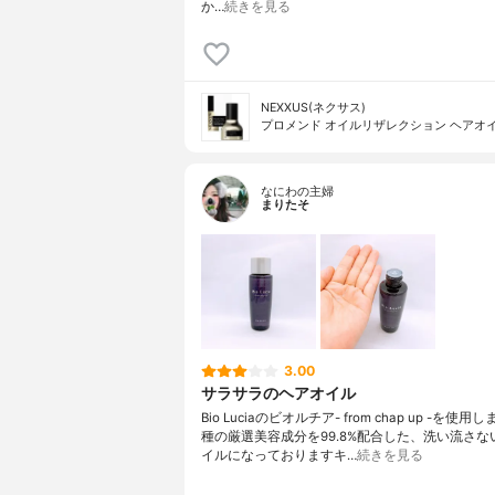
か…
続きを見る
NEXXUS(ネクサス)
プロメンド オイルリザレクション ヘアオ
なにわの主婦
まりたそ
3.00
サラサラのヘアオイル
Bio Luciaのビオルチア- from chap up -を使用
種の厳選美容成分を99.8%配合した、洗い流さな
イルになっておりますキ…
続きを見る