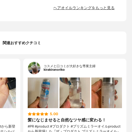
ヘアオイルランキングをもっと見る
関連おすすめクチコミ
コスメと口コミが大好きな専業主婦
kirakiranoriko
5.00
髪になじませると自然なツヤ感に変わる！
tから新登
#PR #product #プロダクト #プリズムミラーオイルproduct
ルナシルバ
から新登場した『ザ・プロダクト プリズムミラーオイル』