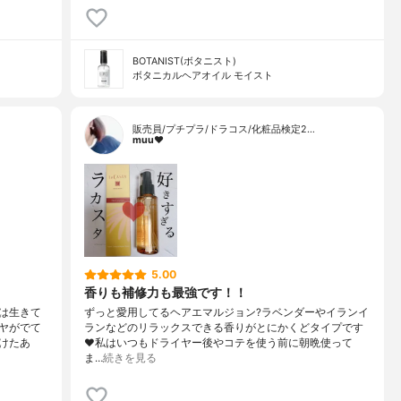
BOTANIST(ボタニスト)
ボタニカルヘアオイル モイスト
販売員/プチプラ/ドラコス/化粧品検定2…
muu❤︎
5.00
香りも補修力も最強です！！
は生きて
ずっと愛用してるヘアエマルジョン?ラベンダーやイランイ
ヤがでて
ランなどのリラックスできる香りがとにかくどタイプです
けたあ
❤️私はいつもドライヤー後やコテを使う前に朝晩使って
ま…
続きを見る