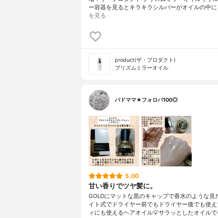
ー容器を見るとキラキラシルバーがオイルの中に
を見る
product(ザ・プロダクト)
プリズムミラーオイル
バドママ★フォロバ100◎
5.00
甘い香りでツヤ髪に。
GOLDにマットな黒のキャップで香水のような見た
イト式でドライヤー前でもドライヤー後でも使え
ィにも使えるヘアオイル💡サラッとしたオイルで