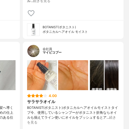
ル…
続きを見る
BOTANIST(ボタニスト)
ボタニカルヘアオイル モイスト
会社員
マイピコブー
4.00
サラサラオイル
髪へ導く
BOTANIST(ボタニスト)ボタニカルヘアオイルモイストタイ
めの仕上
プ今、使用しているシャンプーがボタニスト折角ならオイ
のある仕
ルも揃えてライン使いにオイルをプッシュするとア…
続き
を見る