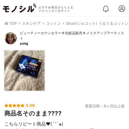
おすすめ商品がもらえる
クチコミポイ活サイト
TOP
スキンケア
コットン
Silcot(シルコット) うるうるコットン
ビューティーカウンセラー☆化粧品販売☆メイクアップアーティス
ト
yung
5.00
更新日時：6ヶ月以上前
商品名そのまま????
こちらリピート商品♥(´˘`๑)