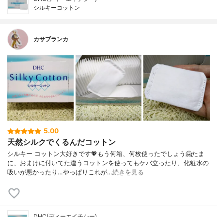
シルキーコットン
カサブランカ
5.00
天然シルクでくるんだコットン
シルキー コットン大好きです💖もう何箱、何枚使ったでしょう🤗たま
に、おまけに付いてた違うコットンを使ってもケバ立ったり、化粧水の
吸いが悪かったり…やっぱりこれが…
続きを見る
DHC(ディーエイチシー)