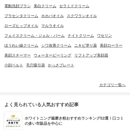
電動洗顔ブラシ
美白クリーム
セラミドクリーム
プラセンタクリーム
ホホバオイル
スクワランオイル
ローズヒップオイル
マルラオイル
フェイスクリーム・ジェル・バーム
ナイトクリーム
ワセリン
ほうれい線クリーム
シワ改善クリーム
ニキビ塗り薬
美顔ローラー
美顔スチーマー
ウォーターピーリング
リフトアップ美顔器
小顔ベルト
毛穴吸引器
かっさプレート
カテゴリ一覧へ
よく見られている人気おすすめ記事
ホワイトニング歯磨き粉おすすめランキング52選！口コミ
の多い市販品を中心に