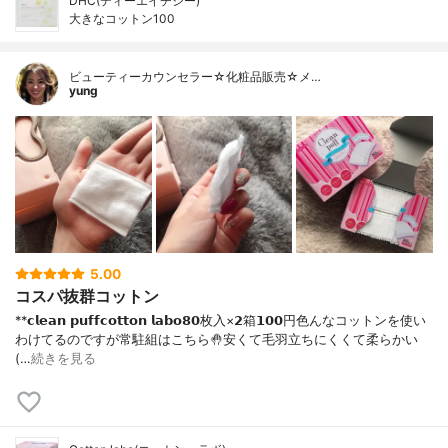
DHC(ディーエイチシー)
大きなコットン100
ビューティーカウンセラー☆化粧品販売☆メ…
yung
5.00
コスパ抜群コットン
**𝗰𝗹𝗲𝗮𝗻 𝗽𝘂𝗳𝗳𝗰𝗼𝘁𝘁𝗼𝗻 𝗹𝗮𝗯𝗼⁡𝟴𝟬枚入×𝟮箱𝟭𝟬𝟬円⁡⁡色んなコットンを使い
わけてるのですが常駐組はこちら🤚⁡安くて毛羽立ちにくくて柔らかい
(…
続きを見る