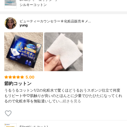
シルキーコットン
ビューティーカウンセラー☆化粧品販売☆メ…
yung
5.00
節約コットン
うるうるコットン1/2の化粧水で驚くほどうるおうスポンジ仕立て何度
もリピート中♡肌触りが良いのとほんとに少量でひたひたになってくれ
るので化粧水等を無駄遣いしてい…
続きを見る
Silcot(シルコット)