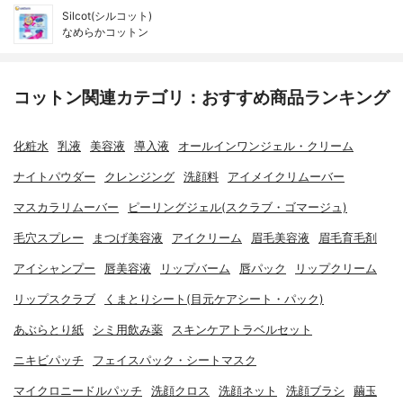
Silcot(シルコット)
なめらかコットン
コットン関連カテゴリ：おすすめ商品ランキング
化粧水
乳液
美容液
導入液
オールインワンジェル・クリーム
ナイトパウダー
クレンジング
洗顔料
アイメイクリムーバー
マスカラリムーバー
ピーリングジェル(スクラブ・ゴマージュ)
毛穴スプレー
まつげ美容液
アイクリーム
眉毛美容液
眉毛育毛剤
アイシャンプー
唇美容液
リップバーム
唇パック
リップクリーム
リップスクラブ
くまとりシート(目元ケアシート・パック)
あぶらとり紙
シミ用飲み薬
スキンケアトラベルセット
ニキビパッチ
フェイスパック・シートマスク
マイクロニードルパッチ
洗顔クロス
洗顔ネット
洗顔ブラシ
繭玉