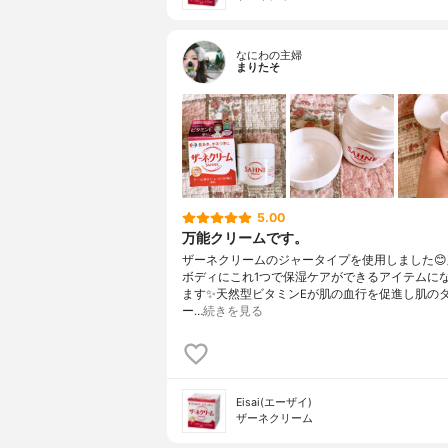
なにわの主婦
まりたそ
5.00
万能クリームです。
ザーネクリームのジャータイプを使用しました
ボディにこれ1つで保湿ケアができるアイテムに
ます✨天然型ビタミンEが肌の血行を促進し肌の
ー…
続きを見る
Eisai(エーザイ)
ザーネクリーム