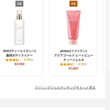
2位
3位
B
DHC(ディーエイチシー)
phiten(ファイテン)
薬用ボディライナー
アクアゴールド ヒートビュー
ティージェル b
3.76
(6)
¥4,180
3.15
(2)
¥1,907
スリミングジェルランキングをもっと見る