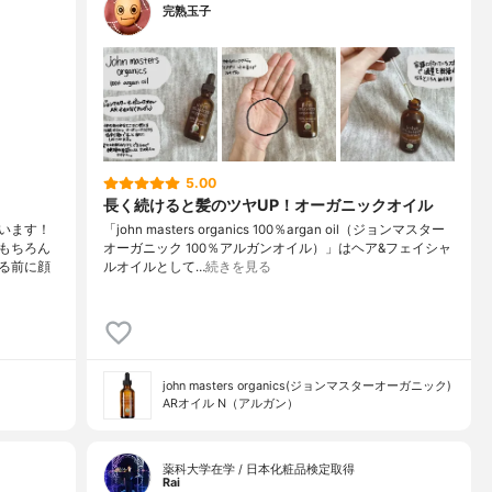
完熟玉子
5.00
長く続けると髪のツヤUP！オーガニックオイル
います！
「john masters organics 100％argan oil（ジョンマスター
もちろん
オーガニック 100％アルガンオイル）」はヘア&フェイシャ
る前に顔
ルオイルとして…
続きを見る
john masters organics(ジョンマスターオーガニック)
ARオイル N（アルガン）
薬科大学在学 / 日本化粧品検定取得
Rai