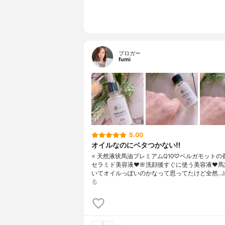
ブロガー
fumi
5.00
オイルなのにベタつかない‼️
⭐️ 天然液状馬油プレミアムQ10♡ベルガモットの
セラミド美容液♥︎🌸洗顔後すぐに使う美容液♥︎
いてオイルっぽいのかなって思ってたけど全然…
る