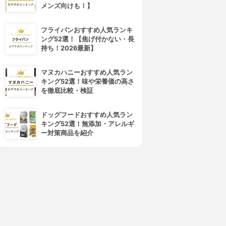
メンズ向けも！】
4位
5位
フライパンおすすめ人気ランキ
ング52選！【焦げ付かない・長
持ち！2026最新】
マヌカハニーおすすめ人気ラン
キング52選！味や栄養価の高さ
を徹底比較・検証
AMBI WATER(バンビウォー
Dear Lily(ディアリリー)
ター)
スキニージム
ドッグフードおすすめ人気ラン
ホットボディジェル
3.15
(2)
キング52選！無添加・アレルギ
3.15
(4)
¥6,380
ー対策商品を紹介
¥1,998