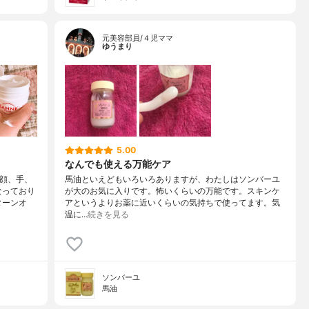
元美容部員/４児ママ
ゆうまり
5.00
なんでも使える万能ケア
顔、手、
馬油といえどもいろいろありますが、わたしはソンバーユ
なっており
が大のお気に入りです。怖いくらいの万能です。スキンケ
ターンオ
アというよりお薬に近いくらいの気持ちで使ってます。気
温に…
続きを見る
ソンバーユ
馬油