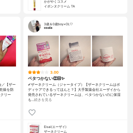
かがやくコスメ
イボンヌクリーム TA
3歳＆0歳boy×OL🤍
coala
3.00
ベタつかない👏🏻✨
合／【ザー
✔︎ザーネクリーム（ジャータイプ）【ザーネクリームはボ
乾燥を防
ディケアできるってほんと？】大手製薬会社エーザイから
ネクリー
発売されているザーネクリームは、ベタつかないのに保湿
も…
続きを見る
Eisai(エーザイ)
ザーネクリーム