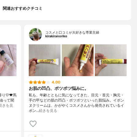
関連おすすめクチコミ
コスメと口コミが大好きな専業主婦
kirakiranoriko
4.00
お肌の凹凸、ポツポツ悩みに。
香り♡♥︎馬
私も、年齢とともに気になってきた、目元・首元・胸元・
馬油って聞
手の甲などの肌の凹凸・ポツポツといった肌悩み。イボン
続きを見
ヌクリームは、かがやくコスメさんから発売されているイ
ボン…
続きを見る