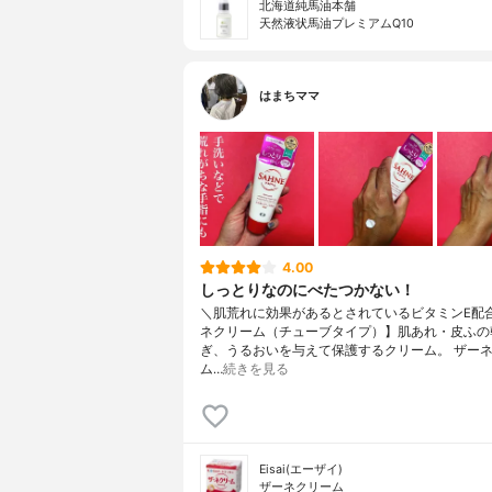
北海道純馬油本舗
天然液状馬油プレミアムQ10
はまちママ
4.00
しっとりなのにべたつかない！
＼肌荒れに効果があるとされているビタミンE配
ネクリーム（チューブタイプ）】肌あれ・皮ふの
ぎ、うるおいを与えて保護するクリーム。 ザー
ム…
続きを見る
Eisai(エーザイ)
ザーネクリーム