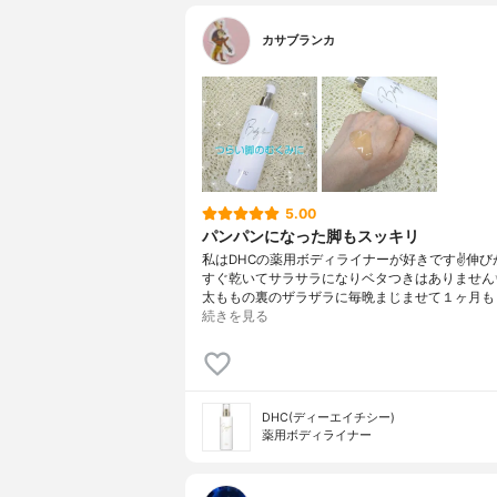
カサブランカ
5.00
パンパンになった脚もスッキリ
私はDHCの薬用ボディライナーが好きです✌️伸び
すぐ乾いてサラサラになりベタつきはありません✨
太ももの裏のザラザラに毎晩まじませて１ヶ月も
続きを見る
DHC(ディーエイチシー)
薬用ボディライナー