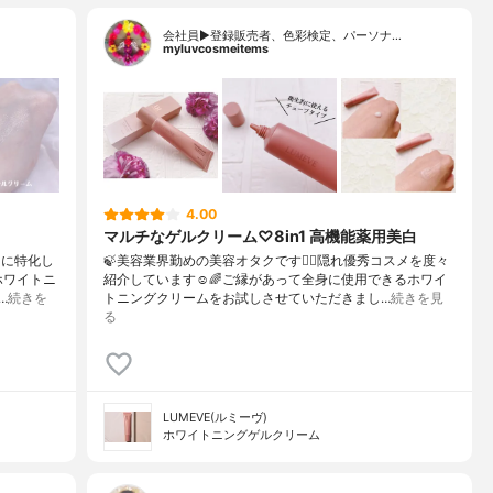
会社員▶︎登録販売者、色彩検定、パーソナ…
myluvcosmeitems
4.00
マルチなゲルクリーム♡8in1 高機能薬用美白
ンに特化し
🍃美容業界勤めの美容オタクです💁‍♀️⁡隠れ優秀コスメを度々
ホワイトニ
紹介しています☺️🌈⁡⁡ご縁があって全身に使用できるホワイ
…
続きを
トニングクリームをお試しさせていただきまし…
続きを見
る
LUMEVE(ルミーヴ)
ホワイトニングゲルクリーム