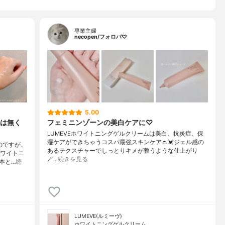
専業主婦
necopen/フォロバ♡
5.00
は無く
フェミニンゾーンの美白ケアに♡
LUMEVEホワイトニングゲルクリームは美白、抗炎症、保
湿ケアができちゃうコスパ最強スキンケア👛💓ジェル感の
のですが、
あるテクスチャーでしっとりキメが整うような仕上がり
ホワイトニ
🪄…
続きを見る
本と…
続
LUMEVE(ルミーヴ)
ホワイトニングゲルクリーム