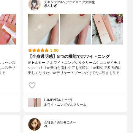
スキンケア&ヘアケアマニア大学生
ぎんむぎ
5.00
【全身透明感】8つの機能でホワイトニング
ズエッセンス
💭▶️ルミーヴ ホワイトニングゲルクリーム☾ココがイチオ
✼＼エステサ
シpoint！☽✏️美白と荒れケアを同時に！✏️時短で多面的に
見る
美しくなりたい✏️デリケートゾーンだけでな…
続きを見る
LUMEVE(ルミーヴ)
ホワイトニングゲルクリーム
会社員 / 美容モニター
みこ