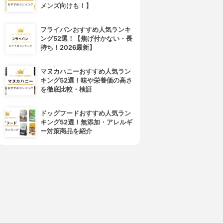
4位
5位
メンズ向けも！】
フライパンおすすめ人気ランキ
ング52選！【焦げ付かない・長
持ち！2026最新】
マヌカハニーおすすめ人気ラン
キング52選！味や栄養価の高さ
を徹底比較・検証
北の快適工房
SKINFOOD(スキンフード)
ネックエステミスト
マスカット ハイドレーティン
ドッグフードおすすめ人気ラン
グ スージングジェル
3.60
(1)
キング52選！無添加・アレルギ
¥3,980
3.60
(1)
ー対策商品を紹介
¥1,200