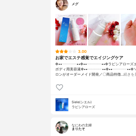
メグ
3.00
お家でエステ感覚でエイジングケア
✼••┈┈┈┈••✼••┈┈┈┈••✼ラピシアロー
ボディ用美容液✼••┈┈┈┈••✼••┈┈┈┈••
ロンがオーダーメイド開発／〇商品特徴…
続きを
Siele(シエル)
ラピシアローズ
なにわの主婦
まりたそ