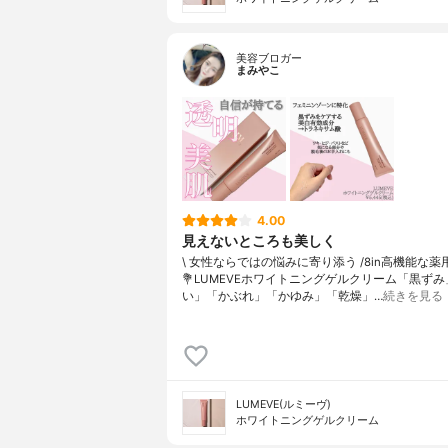
美容ブロガー
まみやこ
4.00
見えないところも美しく
\ 女性ならではの悩みに寄り添う /⁡8in高機能な薬用
💐LUMEVEホワイトニングゲルクリーム⁡⁡「黒ず
い」「かぶれ」「かゆみ」「乾燥」…
続きを見る
LUMEVE(ルミーヴ)
ホワイトニングゲルクリーム