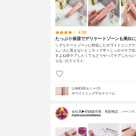
4.00
たっぷり保湿でデリケートゾーンも美白
＼デリケートゾーンに特化したホワイトニングゲ
ム／人に見えないところって中々しっかりケア出
すよね😢ケアしたくてもどうやってケアしたら
らな…
続きを見る
LUMEVE(ルミーヴ)
ホワイトニングゲルクリーム
会社員▶︎登録販売者、色彩検定、パーソナ
myluvcosmeitems