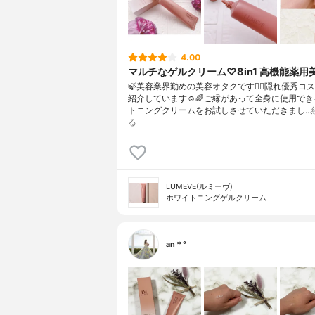
4.00
マルチなゲルクリーム♡8in1 高機能薬用
🍃美容業界勤めの美容オタクです💁‍♀️⁡隠れ優秀コ
紹介しています☺️🌈⁡⁡ご縁があって全身に使用で
トニングクリームをお試しさせていただきまし…
る
LUMEVE(ルミーヴ)
ホワイトニングゲルクリーム
an＊°