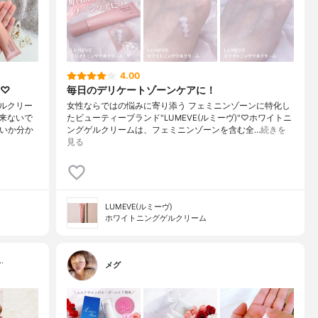
4.00
に♡
毎日のデリケートゾーンケアに！
ルクリー
女性ならではの悩みに寄り添う フェミニンゾーンに特化し
来ないで
たビューティーブランド"LUMEVE(ルミーヴ)"♡ホワイトニ
いいか分か
ングゲルクリームは、フェミニンゾーンを含む全…
続きを
見る
LUMEVE(ルミーヴ)
ホワイトニングゲルクリーム
…
メグ