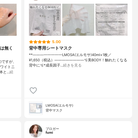
5.00
は無く
背中専用シートマスク
**⁡————————⁡LMOSA(エルモサ)⁡40ml×1枚／
¥1,650（税込）⁡————————⁡⁡⁡🫧美BODY！触れたくなる
のですが、
背中に🫧⁡⁡⁡*成長因子…
続きを見る
ホワイトニ
本と…
続
LMOSA(エルモサ)
背中マスク
ブロガー
fumi