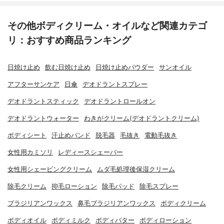
その他ボディクリーム・オイルなど関連カテゴ
リ：おすすめ商品ランキング
日焼け止め
飲む日焼け止め
日焼け止めパウダー
サンオイル
アフターサンケア
日傘
デオドラントスプレー
デオドラントスティック
デオドラントロールオン
デオドラントウォーター
わきがクリーム(デオドラントクリーム)
ボディシート
汗止めバンド
脱毛器
毛抜き
電動毛抜き
女性用カミソリ
レディースシェーバー
女性用シェービングクリーム
ムダ毛処理後保湿クリーム
除毛クリーム
抑毛ローション
除毛パッド
除毛スプレー
ブラジリアンワックス
鼻毛ブラジリアンワックス
ボディクリーム
ボディオイル
ボディミルク
ボディバター
ボディローション