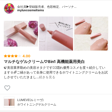
会社員▶︎登録販売者、色彩検定、パーソナ…
myluvcosmeitems
4.00
マルチなゲルクリーム♡8in1 高機能薬用美白
🍃美容業界勤めの美容オタクです💁‍♀️⁡隠れ優秀コスメを度々紹介してい
ます☺️🌈⁡⁡ご縁があって全身に使用できるホワイトニングクリームをお試
しさせていただきまし…
続きを見る
LUMEVE(ルミーヴ)
ホワイトニングゲルクリーム