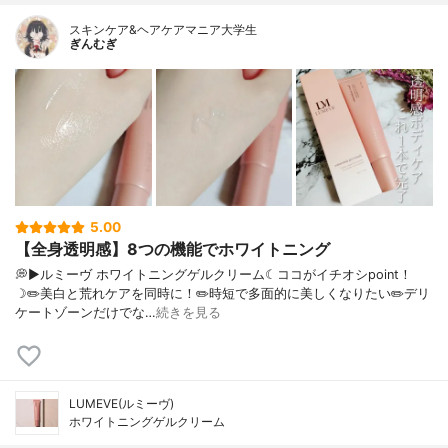
スキンケア&ヘアケアマニア大学生
ぎんむぎ
5.00
【全身透明感】8つの機能でホワイトニング
💭▶️ルミーヴ ホワイトニングゲルクリーム☾ココがイチオシpoint！
☽✏️美白と荒れケアを同時に！✏️時短で多面的に美しくなりたい✏️デリ
ケートゾーンだけでな…
続きを見る
LUMEVE(ルミーヴ)
ホワイトニングゲルクリーム