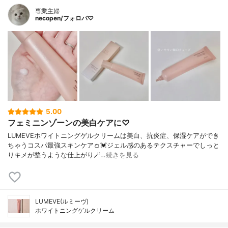
専業主婦
necopen/フォロバ♡
5.00
フェミニンゾーンの美白ケアに♡
LUMEVEホワイトニングゲルクリームは美白、抗炎症、保湿ケアができ
ちゃうコスパ最強スキンケア👛💓ジェル感のあるテクスチャーでしっと
りキメが整うような仕上がり🪄…
続きを見る
LUMEVE(ルミーヴ)
ホワイトニングゲルクリーム